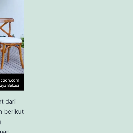
t dari
n berikut
g
aman