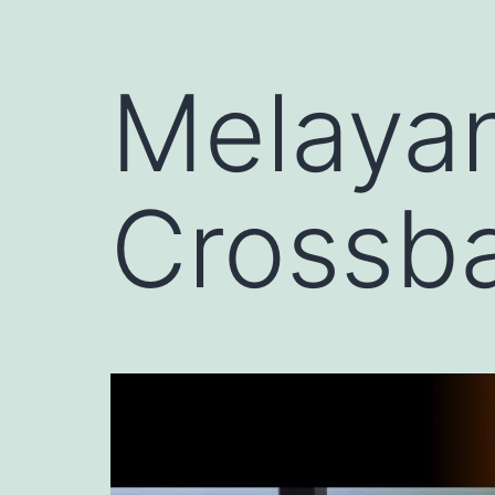
Melayan
Crossba