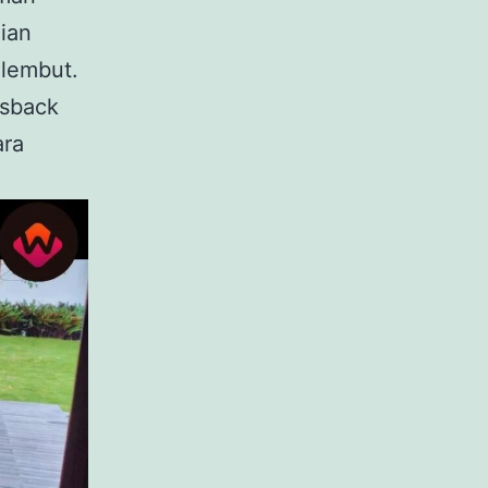
gian
 lembut.
ssback
ara