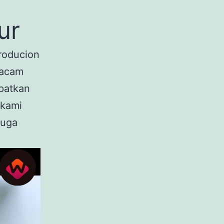
ur
roducion
macam
patkan
 kami
juga