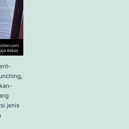
ent-
unching,
akan-
yang
i jenis
n