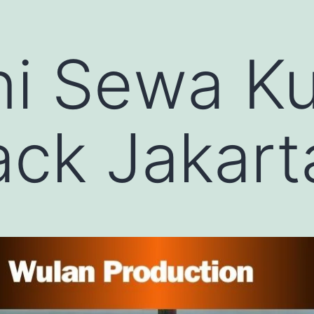
i Sewa Ku
ck Jakart