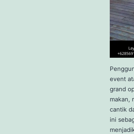
Pengguna
event at
grand op
makan, r
cantik d
ini seba
menjadik