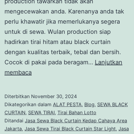
production tawarkan tidak akan
mengecewakan anda. Karenanya anda tak
perlu khawatir jika memerlukanya segera
untuk di sewa. Wulan production siap
hadirkan tirai hitam atau black curtain
dengan kualitas terbaik, tebal dan bersih.
Cocok di pakai pada beragam…
Lanjutkan
Jasa
membaca
Sewa
Black
Diterbitkan
November 30, 2024
Curtain
Dikategorikan dalam
ALAT PESTA
,
Blog
,
SEWA BLACK
Kedap
CURTAIN
,
SEWA TIRAI
,
Tirai Bahan Lotto
Ditandai
Jasa Sewa Black Curtain Kedap Cahaya Area
Cahaya
Jakarta
,
Jasa Sewa Tirai Black Curtain Star Light
,
Jasa
Area