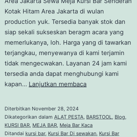
Area Jakarta Sewa Meja Kursi Bar Senderan
Kotak Hitam Area Jakarta di wulan
production yuk. Tersedia banyak stok dan
siap sekali sukseskan beragm acara yang
memerlukanya, loh. Harga yang di tawarkan
terjangkau, menyewanya di kami terjamin
tidak mengecwakan. Layanan 24 jam kami
tersedia anda dapat menghubungi kami
Sewa
kapan…
Lanjutkan membaca
Meja
Kursi
Diterbitkan
November 28, 2024
Bar
Dikategorikan dalam
ALAT PESTA
,
BARSTOOL
,
Blog
,
Senderan
KURSI BAR
,
MEJA BAR
,
Meja Bar Kaca
Ditandai
kursi bar
,
Kursi Bar Di sewakan
,
Kursi Bar
Kotak