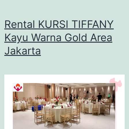
Rental KURSI TIFFANY
Kayu Warna Gold Area
Jakarta