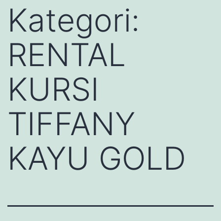
Kategori:
RENTAL
KURSI
TIFFANY
KAYU GOLD