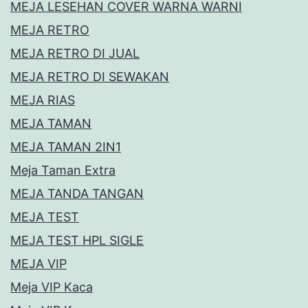
MEJA LESEHAN COVER WARNA WARNI
MEJA RETRO
MEJA RETRO DI JUAL
MEJA RETRO DI SEWAKAN
MEJA RIAS
MEJA TAMAN
MEJA TAMAN 2IN1
Meja Taman Extra
MEJA TANDA TANGAN
MEJA TEST
MEJA TEST HPL SIGLE
MEJA VIP
Meja VIP Kaca