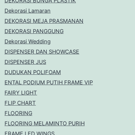
DEKORASI BUNGA PLASTIK
Dekorasi Lamaran
DEKORASI MEJA PRASMANAN
DEKORASI PANGGUNG
Dekorasi Wedding
DISPENSER DAN SHOWCASE
DISPENSER JUS
DUDUKAN POLIFOAM
ENTAL PODIUM PUTIH FRAME VIP
FAIRY LIGHT
FLIP CHART
FLOORING
FLOORING MELAMINTO PURIH
FRAME LED WINGS