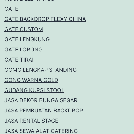
GATE
GATE BACKDROP FLEXY CHINA
GATE CUSTOM
GATE LENGKUNG
GATE LORONG
GATE TIRAI
GOMG LENGKAP STANDING
GONG WARNA GOLD
GUDANG KURSI STOOL
JASA DEKOR BUNGA SEGAR
JASA PEMBUATAN BACKDROP
JASA RENTAL STAGE
JASA SEWA ALAT CATERING