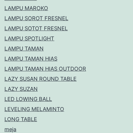
LAMPU MAROKO
LAMPU SOROT FRESNEL
LAMPU SOTOT FRESNEL
LAMPU SPOTLIGHT
LAMPU TAMAN
LAMPU TAMAN HIAS
LAMPU TAMAN HIAS OUTDOOR
LAZY SUSAN ROUND TABLE
LAZY SUZAN
LED LOWING BALL
LEVELING MELAMINTO
LONG TABLE
meja