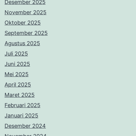
Desember 2025
November 2025
Oktober 2025
September 2025
Agustus 2025
Juli 2025
Juni 2025
Mei 2025
April 2025
Maret 2025
Februari 2025
Januari 2025
Desember 2024