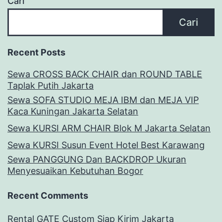
Cari
Cari
Recent Posts
Sewa CROSS BACK CHAIR dan ROUND TABLE
Taplak Putih Jakarta
Sewa SOFA STUDIO MEJA IBM dan MEJA VIP
Kaca Kuningan Jakarta Selatan
Sewa KURSI ARM CHAIR Blok M Jakarta Selatan
Sewa KURSI Susun Event Hotel Best Karawang
Sewa PANGGUNG Dan BACKDROP Ukuran
Menyesuaikan Kebutuhan Bogor
Recent Comments
Rental GATE Custom Siap Kirim Jakarta