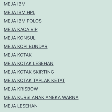
MEJA IBM
MEJA IBM HPL
MEJA IBM POLOS
MEJA KACA VIP
MEJA KONSUL
MEJA KOPI BUNDAR
MEJA KOTAK
MEJA KOTAK LESEHAN
MEJA KOTAK SKIRTING
MEJA KOTAK TAPLAK KETAT
MEJA KRISBOW
MEJA KURSI ANAK ANEKA WARNA
MEJA LESEHAN