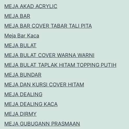
MEJA AKAD ACRYLIC
MEJA BAR
MEJA BAR COVER TABAR TALI PITA
Meja Bar Kaca
MEJA BULAT
MEJA BULAT COVER WARNA WARNI
MEJA BULAT TAPLAK HITAM TOPPING PUTIH
MEJA BUNDAR
MEJA DAN KURSI COVER HITAM
MEJA DEALING
MEJA DEALING KACA
MEJA DIRMY
MEJA GUBUGANN PRASMAAN