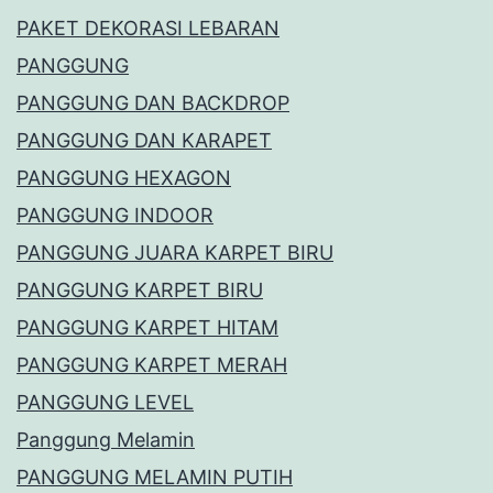
PAKET DEKORASI LEBARAN
PANGGUNG
PANGGUNG DAN BACKDROP
PANGGUNG DAN KARAPET
PANGGUNG HEXAGON
PANGGUNG INDOOR
PANGGUNG JUARA KARPET BIRU
PANGGUNG KARPET BIRU
PANGGUNG KARPET HITAM
PANGGUNG KARPET MERAH
PANGGUNG LEVEL
Panggung Melamin
PANGGUNG MELAMIN PUTIH