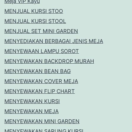
Meja VIP Kayu
MENJUAL KURSI STOO
MENJUAL KURSI STOOL
MENJUAL SET MINI GARDEN
MENYEDIAKAN BERBAGAI JENIS MEJA
MENYEWAAN LAMPU SOROT
MENYEWAKAN BACKDROP MURAH
MENYEWAKAN BEAN BAG
MENYEWAKAN COVER MEJA
MENYEWAKAN FLIP CHART
MENYEWAKAN KURSI
MENYEWAKAN MEJA
MENYEWAKAN MINI GARDEN
MENYEWAKAN SARUNG KURSI