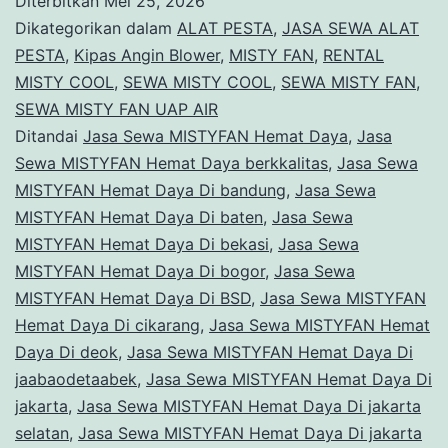
Diterbitkan
Mei 25, 2026
HEMAT
Dikategorikan dalam
ALAT PESTA
,
JASA SEWA ALAT
DAYA
PESTA
,
Kipas Angin Blower
,
MISTY FAN
,
RENTAL
MISTY COOL
,
SEWA MISTY COOL
,
SEWA MISTY FAN
,
DI
SEWA MISTY FAN UAP AIR
MENTENG
Ditandai
Jasa Sewa MISTYFAN Hemat Daya
,
Jasa
JAKARTA
Sewa MISTYFAN Hemat Daya berkkalitas
,
Jasa Sewa
MISTYFAN Hemat Daya Di bandung
TIMUR
,
Jasa Sewa
MISTYFAN Hemat Daya Di baten
,
Jasa Sewa
MISTYFAN Hemat Daya Di bekasi
,
Jasa Sewa
MISTYFAN Hemat Daya Di bogor
,
Jasa Sewa
MISTYFAN Hemat Daya Di BSD
,
Jasa Sewa MISTYFAN
Hemat Daya Di cikarang
,
Jasa Sewa MISTYFAN Hemat
Daya Di deok
,
Jasa Sewa MISTYFAN Hemat Daya Di
jaabaodetaabek
,
Jasa Sewa MISTYFAN Hemat Daya Di
jakarta
,
Jasa Sewa MISTYFAN Hemat Daya Di jakarta
selatan
,
Jasa Sewa MISTYFAN Hemat Daya Di jakarta