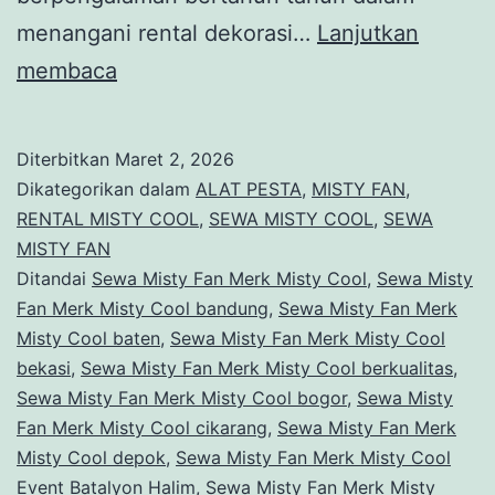
menangani rental dekorasi…
Lanjutkan
Sewa
membaca
Misty
Fan
Diterbitkan
Maret 2, 2026
Merk
Dikategorikan dalam
ALAT PESTA
,
MISTY FAN
,
Misty
RENTAL MISTY COOL
,
SEWA MISTY COOL
,
SEWA
MISTY FAN
Cool
Ditandai
Sewa Misty Fan Merk Misty Cool
,
Sewa Misty
Event
Fan Merk Misty Cool bandung
,
Sewa Misty Fan Merk
Batalyon
Misty Cool baten
,
Sewa Misty Fan Merk Misty Cool
bekasi
,
Sewa Misty Fan Merk Misty Cool berkualitas
Halim
,
Sewa Misty Fan Merk Misty Cool bogor
,
Sewa Misty
Jakarta
Fan Merk Misty Cool cikarang
,
Sewa Misty Fan Merk
Misty Cool depok
,
Sewa Misty Fan Merk Misty Cool
Event Batalyon Halim
,
Sewa Misty Fan Merk Misty