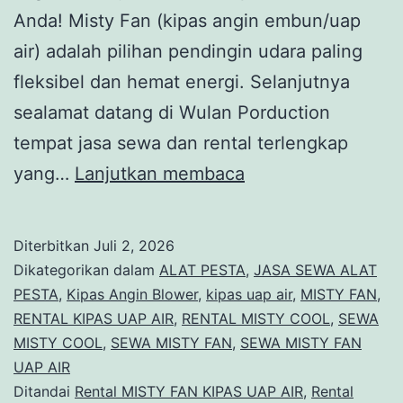
Anda! Misty Fan (kipas angin embun/uap
air) adalah pilihan pendingin udara paling
fleksibel dan hemat energi. Selanjutnya
sealamat datang di Wulan Porduction
tempat jasa sewa dan rental terlengkap
Rental
yang…
Lanjutkan membaca
MISTY
FAN
Diterbitkan
Juli 2, 2026
KIPAS
Dikategorikan dalam
ALAT PESTA
,
JASA SEWA ALAT
UAP
PESTA
,
Kipas Angin Blower
,
kipas uap air
,
MISTY FAN
,
RENTAL KIPAS UAP AIR
,
RENTAL MISTY COOL
,
SEWA
AIR
MISTY COOL
,
SEWA MISTY FAN
,
SEWA MISTY FAN
Area
UAP AIR
Cikarang
Ditandai
Rental MISTY FAN KIPAS UAP AIR
,
Rental