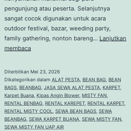
pengunjung atau peserta. Selanjutnya
sangat cocok digunakan untuk acara
outdoor festival, bazar, weeding party,
family gathering, nonton bareng…
Lanjutkan
Sewa
membaca
BeanBag
Karpet
Diterbitkan
Mei 23, 2026
Buana
Dikategorikan dalam
ALAT PESTA
,
BEAN BAG
,
BEAN
Mistyfan
BAGS
,
BEANBAG
,
JASA SEWA ALAT PESTA
,
KARPET
,
Karpet Buana
,
Kipas Angin Blower
,
MISTY FAN
,
Jatiwarna
RENTAL BENBAG
,
RENTAL KAREPET
,
RENTAL KARPET
,
Bekasi
RENTAL MISTY COOL
,
SEWA BEAN BAGS
,
SEWA
BEANBAG
,
SEWA KARPET BUANA
,
SEWA MISTY FAN
,
SEWA MISTY FAN UAP AIR