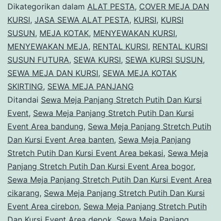
Stretc
Dikategorikan dalam
ALAT PESTA
,
COVER MEJA DAN
Putih
KURSI
,
JASA SEWA ALAT PESTA
,
KURSI
,
KURSI
SUSUN
,
MEJA KOTAK
,
MENYEWAKAN KURSI
,
Dan
MENYEWAKAN MEJA
,
RENTAL KURSI
,
RENTAL KURSI
Kursi
SUSUN FUTURA
,
SEWA KURSI
,
SEWA KURSI SUSUN
,
Event
SEWA MEJA DAN KURSI
,
SEWA MEJA KOTAK
SKIRTING
,
SEWA MEJA PANJANG
Area
Ditandai
Sewa Meja Panjang Stretch Putih Dan Kursi
Bandu
Event
,
Sewa Meja Panjang Stretch Putih Dan Kursi
Event Area bandung
,
Sewa Meja Panjang Stretch Putih
Dan Kursi Event Area banten
,
Sewa Meja Panjang
Stretch Putih Dan Kursi Event Area bekasi
,
Sewa Meja
Panjang Stretch Putih Dan Kursi Event Area bogor
,
Sewa Meja Panjang Stretch Putih Dan Kursi Event Area
cikarang
,
Sewa Meja Panjang Stretch Putih Dan Kursi
Event Area cirebon
,
Sewa Meja Panjang Stretch Putih
Dan Kursi Event Area depok
,
Sewa Meja Panjang