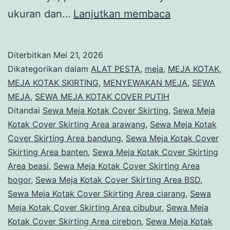
Sewa
ukuran dan…
Lanjutkan membaca
Meja
Kotak
Diterbitkan
Mei 21, 2026
Cover
Dikategorikan dalam
ALAT PESTA
,
meja
,
MEJA KOTAK
,
Skirting
MEJA KOTAK SKIRTING
,
MENYEWAKAN MEJA
,
SEWA
MEJA
,
SEWA MEJA KOTAK COVER PUTIH
Area
Ditandai
Sewa Meja Kotak Cover Skirting
,
Sewa Meja
Cibubur
Kotak Cover Skirting Area arawang
,
Sewa Meja Kotak
Jakarta
Cover Skirting Area bandung
,
Sewa Meja Kotak Cover
Skirting Area banten
,
Sewa Meja Kotak Cover Skirting
Timur
Area beasi
,
Sewa Meja Kotak Cover Skirting Area
bogor
,
Sewa Meja Kotak Cover Skirting Area BSD
,
Sewa Meja Kotak Cover Skirting Area ciarang
,
Sewa
Meja Kotak Cover Skirting Area cibubur
,
Sewa Meja
Kotak Cover Skirting Area cirebon
,
Sewa Meja Kotak