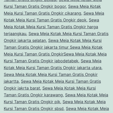
Cikarang
Kursi Taman Gratis Ongkir bogor
,
Sewa Meja Kotak
Meja Kursi Taman Gratis Ongkir cikarang
,
Sewa Meja
Kotak Meja Kursi Taman Gratis Ongkir deok
,
Sewa
Meja Kotak Meja Kursi Taman Gratis Ongkir harga
terjaangkau
,
Sewa Meja Kotak Meja Kursi Taman Gratis
Ongkir jakarta selatan
,
Sewa Meja Kotak Meja Kursi
Taman Gratis Ongkir jakarta timur Sewa Meja Kotak
Meja Kursi Taman Gratis OngkirSewa Meja Kotak Meja
Kursi Taman Gratis Ongkir jabodetabek
,
Sewa Meja
Kotak Meja Kursi Taman Gratis Ongkir jakarta utara
,
Sewa Meja Kotak Meja Kursi Taman Gratis Ongkir
jakartta
,
Sewa Meja Kotak Meja Kursi Taman Gratis
Ongkir jakrta barat
,
Sewa Meja Kotak Meja Kursi
Taman Gratis Ongkir karawang
,
Sewa Meja Kotak Meja
Kursi Taman Gratis Ongkir pik
,
Sewa Meja Kotak Meja
Kursi Taman Gratis Ongkir sbsd
,
Sewa Meja Kotak Meja