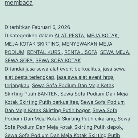
Sewa
membaca
Sofa
Podium
Diterbitkan
Februari 6, 2026
Dan
Dikategorikan dalam
ALAT PESTA
,
MEJA KOTAK
,
Meja
MEJA KOTAK SKIRTING
,
MENYEWAKAN MEJA
,
PODIUM
,
RENTAL KURSI
,
RENTAL SOFA
,
SEWA MEJA
,
Kotak
SEWA SOFA
,
SEWA SOFA KOTAK
Skirting
Ditandai
jasa sewa alat event berkualitas
,
jasa sewa
Putih
alat pesta terlengkap
,
jasa swa alat event hrga
terjangkau
,
Sewa Sofa Podium Dan Meja Kotak
Banten
Skirting Putih BANTEN
,
Sewa Sofa Podium Dan Meja
Kotak Skirting Putih berkualitas
,
Sewa Sofa Podium
Dan Meja Kotak Skirting Putih bogor
,
Sewa Sofa
Podium Dan Meja Kotak Skirting Putih cikarang
,
Sewa
Sofa Podium Dan Meja Kotak Skirting Putih depok
,
Sewa Sofa Podium Dan Meja Kotak Skirting Putih