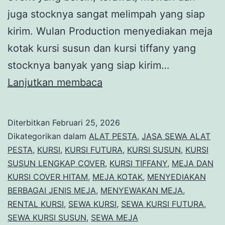
juga stocknya sangat melimpah yang siap
kirim. Wulan Production menyediakan meja
kotak kursi susun dan kursi tiffany yang
stocknya banyak yang siap kirim…
Sewa
Lanjutkan membaca
Meja
Kotak
Diterbitkan
Februari 25, 2026
Kursi
Dikategorikan dalam
ALAT PESTA
,
JASA SEWA ALAT
Susun
PESTA
,
KURSI
,
KURSI FUTURA
,
KURSI SUSUN
,
KURSI
SUSUN LENGKAP COVER
,
KURSI TIFFANY
,
MEJA DAN
Dan
KURSI COVER HITAM
,
MEJA KOTAK
,
MENYEDIAKAN
Kursi
BERBAGAI JENIS MEJA
,
MENYEWAKAN MEJA
,
Tiffany
RENTAL KURSI
,
SEWA KURSI
,
SEWA KURSI FUTURA
,
SEWA KURSI SUSUN
,
SEWA MEJA
Area