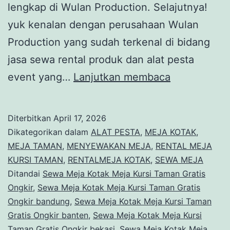
lengkap di Wulan Production. Selajutnya!
yuk kenalan dengan perusahaan Wulan
Production yang sudah terkenal di bidang
jasa sewa rental produk dan alat pesta
Sewa
event yang…
Lanjutkan membaca
Meja
Kotak
Diterbitkan
April 17, 2026
Meja
Dikategorikan dalam
ALAT PESTA
,
MEJA KOTAK
,
Kursi
MEJA TAMAN
,
MENYEWAKAN MEJA
,
RENTAL MEJA
KURSI TAMAN
,
RENTALMEJA KOTAK
,
SEWA MEJA
Taman
Ditandai
Sewa Meja Kotak Meja Kursi Taman Gratis
Gratis
Ongkir
,
Sewa Meja Kotak Meja Kursi Taman Gratis
Ongkir
Ongkir bandung
,
Sewa Meja Kotak Meja Kursi Taman
Gratis Ongkir banten
,
Sewa Meja Kotak Meja Kursi
Area
Taman Gratis Ongkir bekasi
,
Sewa Meja Kotak Meja