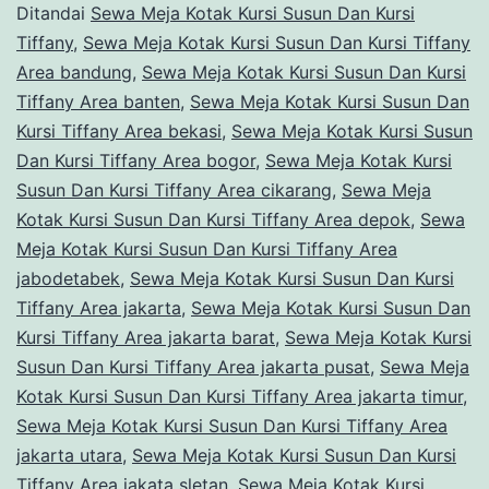
Ditandai
Sewa Meja Kotak Kursi Susun Dan Kursi
Depok
Tiffany
,
Sewa Meja Kotak Kursi Susun Dan Kursi Tiffany
Area bandung
,
Sewa Meja Kotak Kursi Susun Dan Kursi
Tiffany Area banten
,
Sewa Meja Kotak Kursi Susun Dan
Kursi Tiffany Area bekasi
,
Sewa Meja Kotak Kursi Susun
Dan Kursi Tiffany Area bogor
,
Sewa Meja Kotak Kursi
Susun Dan Kursi Tiffany Area cikarang
,
Sewa Meja
Kotak Kursi Susun Dan Kursi Tiffany Area depok
,
Sewa
Meja Kotak Kursi Susun Dan Kursi Tiffany Area
jabodetabek
,
Sewa Meja Kotak Kursi Susun Dan Kursi
Tiffany Area jakarta
,
Sewa Meja Kotak Kursi Susun Dan
Kursi Tiffany Area jakarta barat
,
Sewa Meja Kotak Kursi
Susun Dan Kursi Tiffany Area jakarta pusat
,
Sewa Meja
Kotak Kursi Susun Dan Kursi Tiffany Area jakarta timur
,
Sewa Meja Kotak Kursi Susun Dan Kursi Tiffany Area
jakarta utara
,
Sewa Meja Kotak Kursi Susun Dan Kursi
Tiffany Area jakata sletan
,
Sewa Meja Kotak Kursi