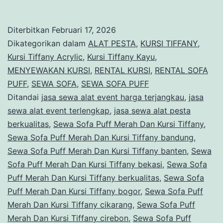
Sofa
Puff
Diterbitkan
Februari 17, 2026
Merah
Dikategorikan dalam
ALAT PESTA
,
KURSI TIFFANY
,
Dan
Kursi Tiffany Acrylic
,
Kursi Tiffany Kayu
,
MENYEWAKAN KURSI
,
RENTAL KURSI
,
RENTAL SOFA
Kursi
PUFF
,
SEWA SOFA
,
SEWA SOFA PUFF
Tiffany
Ditandai
jasa sewa alat event harga terjangkau
,
jasa
Bogor
sewa alat event terlengkap
,
jasa sewa alat pesta
berkualitas
,
Sewa Sofa Puff Merah Dan Kursi Tiffany
,
Sewa Sofa Puff Merah Dan Kursi Tiffany bandung
,
Sewa Sofa Puff Merah Dan Kursi Tiffany banten
,
Sewa
Sofa Puff Merah Dan Kursi Tiffany bekasi
,
Sewa Sofa
Puff Merah Dan Kursi Tiffany berkualitas
,
Sewa Sofa
Puff Merah Dan Kursi Tiffany bogor
,
Sewa Sofa Puff
Merah Dan Kursi Tiffany cikarang
,
Sewa Sofa Puff
Merah Dan Kursi Tiffany cirebon
,
Sewa Sofa Puff