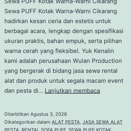
Sewa PUFF Kotak Warna-Warni Cikarang
Sewa PUFF Kotak Warna-Warni Cikarang
hadirkan kesan ceria dan estetis untuk
berbagai acara, lengkap dengan spesifikasi
ukuran praktis, bahan empuk, serta pilihan
warna cerah yang fleksibel. Yuk Kenalin
kami adalah perusahaan Wulan Production
yang bergerak di bidang jasa sewa rental
alat dan produk untuk segala macam event
Sewa
dan pesta di…
Lanjutkan membaca
PUFF
Kotak
Diterbitkan
Agustus 3, 2026
Warna-
Dikategorikan dalam
ALAT PESTA
,
JASA SEWA ALAT
Warni
PESTA
,
RENTAL SOFA PUFF
,
SEWA PUFF KOTAK