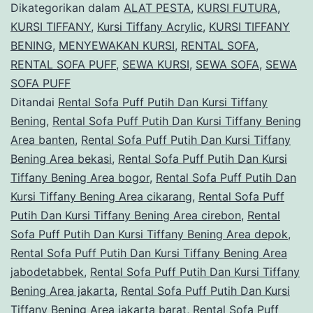
Putih
Dikategorikan dalam
ALAT PESTA
,
KURSI FUTURA
,
Dan
KURSI TIFFANY
,
Kursi Tiffany Acrylic
,
KURSI TIFFANY
BENING
,
MENYEWAKAN KURSI
,
RENTAL SOFA
,
Kursi
RENTAL SOFA PUFF
,
SEWA KURSI
,
SEWA SOFA
,
SEWA
Tiffany
SOFA PUFF
Bening
Ditandai
Rental Sofa Puff Putih Dan Kursi Tiffany
Bening
,
Rental Sofa Puff Putih Dan Kursi Tiffany Bening
Area
Area banten
,
Rental Sofa Puff Putih Dan Kursi Tiffany
Jakarta
Bening Area bekasi
,
Rental Sofa Puff Putih Dan Kursi
Tiffany Bening Area bogor
,
Rental Sofa Puff Putih Dan
Kursi Tiffany Bening Area cikarang
,
Rental Sofa Puff
Putih Dan Kursi Tiffany Bening Area cirebon
,
Rental
Sofa Puff Putih Dan Kursi Tiffany Bening Area depok
,
Rental Sofa Puff Putih Dan Kursi Tiffany Bening Area
jabodetabbek
,
Rental Sofa Puff Putih Dan Kursi Tiffany
Bening Area jakarta
,
Rental Sofa Puff Putih Dan Kursi
Tiffany Bening Area jakarta barat
,
Rental Sofa Puff