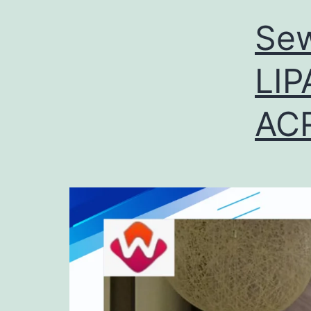
Sew
LI
ACR