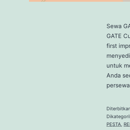
Sewa GA
GATE Cu
first im
menyedi
untuk me
Anda se
persewa
Diterbitka
Dikategor
PESTA
,
RE