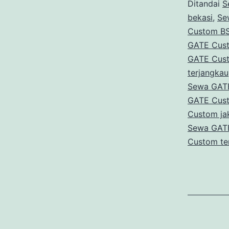
Ditandai
S
bekasi
,
Se
Custom B
GATE Cus
GATE Cust
terjangkau
Sewa GATE
GATE Cust
Custom jak
Sewa GAT
Custom te