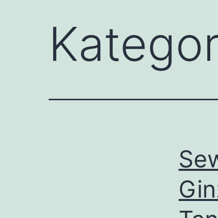
Kategor
Sew
Gin