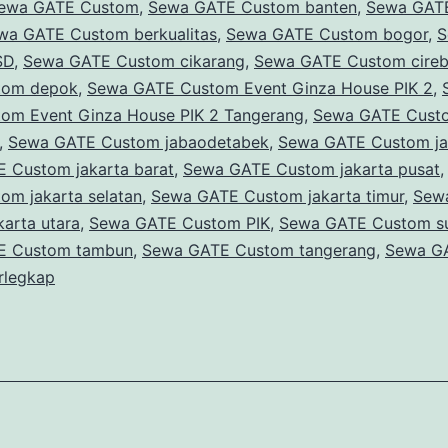
ewa GATE Custom
,
Sewa GATE Custom banten
,
Sewa GAT
wa GATE Custom berkualitas
,
Sewa GATE Custom bogor
,
S
SD
,
Sewa GATE Custom cikarang
,
Sewa GATE Custom cire
tom depok
,
Sewa GATE Custom Event Ginza House PIK 2
,
om Event Ginza House PIK 2 Tangerang
,
Sewa GATE Cust
,
Sewa GATE Custom jabaodetabek
,
Sewa GATE Custom ja
 Custom jakarta barat
,
Sewa GATE Custom jakarta pusat
om jakarta selatan
,
Sewa GATE Custom jakarta timur
,
Sew
arta utara
,
Sewa GATE Custom PIK
,
Sewa GATE Custom s
E Custom tambun
,
Sewa GATE Custom tangerang
,
Sewa G
rlegkap