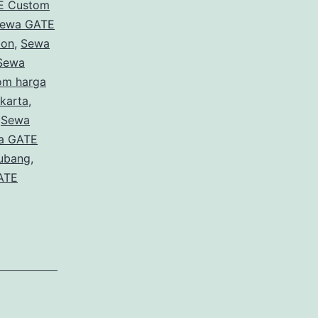
E Custom
House
ewa GATE
PIK
bon
,
Sewa
2
Sewa
om harga
Tangerang
karta
,
,
Sewa
a GATE
ubang
,
ATE