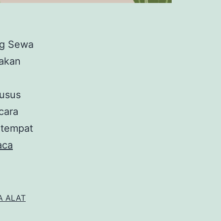
ng Sewa
akan
husus
cara
 tempat
Sewa
aca
GATE
Custom
Event
A ALAT
Ginza