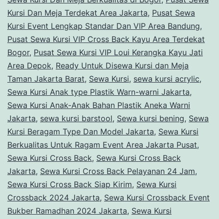
Kursi Dan Meja Terdekat Area Jakarta
,
Pusat Sewa
Kursi Event Lengkap Standar Dan VIP Area Bandung
,
Pusat Sewa Kursi VIP Cross Back Kayu Area Terdekat
Bogor
,
Pusat Sewa Kursi VIP Loui Kerangka Kayu Jati
Area Depok
,
Ready Untuk Disewa Kursi dan Meja
Taman Jakarta Barat
,
Sewa Kursi
,
sewa kursi acrylic
,
Sewa Kursi Anak type Plastik Warn-warni Jakarta
,
Sewa Kursi Anak-Anak Bahan Plastik Aneka Warni
Jakarta
,
sewa kursi barstool
,
Sewa kursi bening
,
Sewa
Kursi Beragam Type Dan Model Jakarta
,
Sewa Kursi
Berkualitas Untuk Ragam Event Area Jakarta Pusat
,
Sewa Kursi Cross Back
,
Sewa Kursi Cross Back
Jakarta
,
Sewa Kursi Cross Back Pelayanan 24 Jam
,
Sewa Kursi Cross Back Siap Kirim
,
Sewa Kursi
Crossback 2024 Jakarta
,
Sewa Kursi Crossback Event
Bukber Ramadhan 2024 Jakarta
,
Sewa Kursi