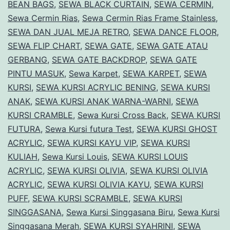
BEAN BAGS
,
SEWA BLACK CURTAIN
Terbaru
,
SEWA CERMIN
,
Sewa Cermin Rias
,
Sewa Cermin Rias Frame Stainless
,
2025
SEWA DAN JUAL MEJA RETRO
,
SEWA DANCE FLOOR
,
di
SEWA FLIP CHART
,
SEWA GATE
,
SEWA GATE ATAU
Jakarta
GERBANG
,
SEWA GATE BACKDROP
,
SEWA GATE
PINTU MASUK
,
Sewa Karpet
,
SEWA KARPET
,
SEWA
KURSI
,
SEWA KURSI ACRYLIC BENING
,
SEWA KURSI
ANAK
,
SEWA KURSI ANAK WARNA-WARNI
,
SEWA
KURSI CRAMBLE
,
Sewa Kursi Cross Back
,
SEWA KURSI
FUTURA
,
Sewa Kursi futura Test
,
SEWA KURSI GHOST
ACRYLIC
,
SEWA KURSI KAYU VIP
,
SEWA KURSI
KULIAH
,
Sewa Kursi Louis
,
SEWA KURSI LOUIS
ACRYLIC
,
SEWA KURSI OLIVIA
,
SEWA KURSI OLIVIA
ACRYLIC
,
SEWA KURSI OLIVIA KAYU
,
SEWA KURSI
PUFF
,
SEWA KURSI SCRAMBLE
,
SEWA KURSI
SINGGASANA
,
Sewa Kursi Singgasana Biru
,
Sewa Kursi
Singgasana Merah
,
SEWA KURSI SYAHRINI
,
SEWA