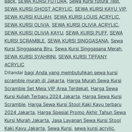
Back
,
SEWA KURSI FUTURA
,
Sewa Kursi futura Test
,
Murah
SEWA KURSI GHOST ACRYLIC
,
SEWA KURSI KAYU VIP
,
SEWA KURSI KULIAH
Jakarta
,
SEWA KURSI LOUIS ACRYLIC
,
SEWA KURSI OLIVIA
,
SEWA KURSI OLIVIA ACRYLIC
,
SEWA KURSI OLIVIA KAYU
,
SEWA KURSI PUFF
,
SEWA
KURSI SCRAMBLE
,
SEWA KURSI SINGGASANA
,
Sewa
Kursi Singgasana Biru
,
Sewa Kursi Singgasana Merah
,
SEWA KURSI SYAHRINI
,
SEWA KURSI TIFFANY
ACRYLIC
Ditandai
bagi Anda yang membutuhkan sewa kursi
scramble murah di Jakarta
,
Harga Murah Sewa Kursi
Scramble Set Meja VIP Area Terdekat
,
Harga Sewa
Kursi Kuliah Terbaru 2024 Jakarta
,
Harga Sewa Kursi
Scramble
,
Harga Sewa Kursi Stool Kaki Kayu terbaru
2024 Jakarta
,
Harga Spesial Promo Akhir Tahun Sewa
Kursi Murah Jakarta
,
Jasa Layanan Sewa Kursi Stool
Kaki Kayu Jakarta
,
Sewa Kursi
,
sewa kursi acrylic
,