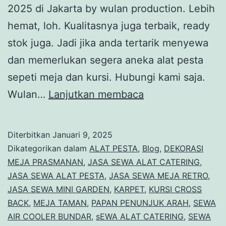
2025 di Jakarta by wulan production. Lebih
hemat, loh. Kualitasnya juga terbaik, ready
stok juga. Jadi jika anda tertarik menyewa
dan memerlukan segera aneka alat pesta
sepeti meja dan kursi. Hubungi kami saja.
Sewa
Wulan…
Lanjutkan membaca
Tenda
Kursi
Diterbitkan
Januari 9, 2025
Meja
Dikategorikan dalam
ALAT PESTA
,
Blog
,
DEKORASI
Dan
MEJA PRASMANAN
,
JASA SEWA ALAT CATERING
,
JASA SEWA ALAT PESTA
,
JASA SEWA MEJA RETRO
,
Alat
JASA SEWA MINI GARDEN
,
KARPET
,
KURSI CROSS
Pesta
BACK
,
MEJA TAMAN
,
PAPAN PENUNJUK ARAH
,
SEWA
Harga
AIR COOLER BUNDAR
,
sEWA ALAT CATERING
,
SEWA