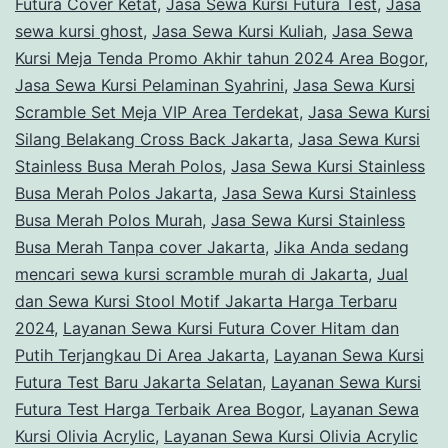
Futura Cover Ketat
,
Jasa Sewa Kursi Futura Test
,
Jasa
sewa kursi ghost
,
Jasa Sewa Kursi Kuliah
,
Jasa Sewa
Kursi Meja Tenda Promo Akhir tahun 2024 Area Bogor
,
Jasa Sewa Kursi Pelaminan Syahrini
,
Jasa Sewa Kursi
Scramble Set Meja VIP Area Terdekat
,
Jasa Sewa Kursi
Silang Belakang Cross Back Jakarta
,
Jasa Sewa Kursi
Stainless Busa Merah Polos
,
Jasa Sewa Kursi Stainless
Busa Merah Polos Jakarta
,
Jasa Sewa Kursi Stainless
Busa Merah Polos Murah
,
Jasa Sewa Kursi Stainless
Busa Merah Tanpa cover Jakarta
,
Jika Anda sedang
mencari sewa kursi scramble murah di Jakarta
,
Jual
dan Sewa Kursi Stool Motif Jakarta Harga Terbaru
2024
,
Layanan Sewa Kursi Futura Cover Hitam dan
Putih Terjangkau Di Area Jakarta
,
Layanan Sewa Kursi
Futura Test Baru Jakarta Selatan
,
Layanan Sewa Kursi
Futura Test Harga Terbaik Area Bogor
,
Layanan Sewa
Kursi Olivia Acrylic
,
Layanan Sewa Kursi Olivia Acrylic