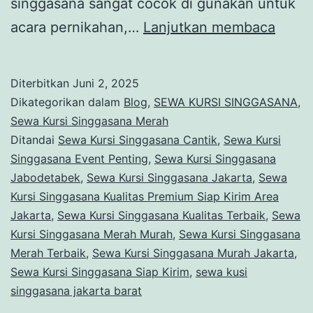
singgasana sangat cocok di gunakan untuk
Sewa
acara pernikahan,…
Lanjutkan membaca
Kursi
Singg
Diterbitkan
Juni 2, 2025
Studi
Dikategorikan dalam
Blog
,
SEWA KURSI SINGGASANA
,
Mera
Sewa Kursi Singgasana Merah
Ditandai
Sewa Kursi Singgasana Cantik
,
Sewa Kursi
Kebo
Singgasana Event Penting
,
Sewa Kursi Singgasana
Jeruk
Jabodetabek
,
Sewa Kursi Singgasana Jakarta
,
Sewa
Jakar
Kursi Singgasana Kualitas Premium Siap Kirim Area
Jakarta
,
Sewa Kursi Singgasana Kualitas Terbaik
,
Sewa
Kursi Singgasana Merah Murah
,
Sewa Kursi Singgasana
Merah Terbaik
,
Sewa Kursi Singgasana Murah Jakarta
,
Sewa Kursi Singgasana Siap Kirim
,
sewa kusi
singgasana jakarta barat