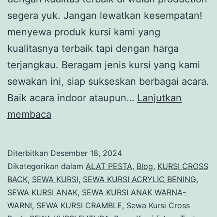
segera yuk. Jangan lewatkan kesempatan!
menyewa produk kursi kami yang
kualitasnya terbaik tapi dengan harga
terjangkau. Beragam jenis kursi yang kami
sewakan ini, siap sukseskan berbagai acara.
Baik acara indoor ataupun…
Lanjutkan
Harga
membaca
Spesial
Promo
Diterbitkan
Desember 18, 2024
Akhir
Dikategorikan dalam
ALAT PESTA
,
Blog
,
KURSI CROSS
Tahun
BACK
,
SEWA KURSI
,
SEWA KURSI ACRYLIC BENING
,
SEWA KURSI ANAK
,
SEWA KURSI ANAK WARNA-
Sewa
WARNI
,
SEWA KURSI CRAMBLE
,
Sewa Kursi Cross
Kursi