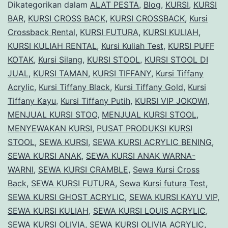
B
Dikategorikan dalam
ALAT PESTA
,
Blog
,
KURSI
,
KURSI
M
BAR
,
KURSI CROSS BACK
,
KURSI CROSSBACK
,
Kursi
Crossback Rental
,
KURSI FUTURA
,
KURSI KULIAH
,
D
KURSI KULIAH RENTAL
,
Kursi Kuliah Test
,
KURSI PUFF
S
KOTAK
,
Kursi Silang
,
KURSI STOOL
,
KURSI STOOL DI
Di
JUAL
,
KURSI TAMAN
,
KURSI TIFFANY
,
Kursi Tiffany
Acrylic
,
Kursi Tiffany Black
,
Kursi Tiffany Gold
,
Kursi
B
Tiffany Kayu
,
Kursi Tiffany Putih
,
KURSI VIP JOKOWI
,
MENJUAL KURSI STOO
,
MENJUAL KURSI STOOL
,
MENYEWAKAN KURSI
,
PUSAT PRODUKSI KURSI
STOOL
,
SEWA KURSI
,
SEWA KURSI ACRYLIC BENING
,
SEWA KURSI ANAK
,
SEWA KURSI ANAK WARNA-
WARNI
,
SEWA KURSI CRAMBLE
,
Sewa Kursi Cross
Back
,
SEWA KURSI FUTURA
,
Sewa Kursi futura Test
,
SEWA KURSI GHOST ACRYLIC
,
SEWA KURSI KAYU VIP
,
SEWA KURSI KULIAH
,
SEWA KURSI LOUIS ACRYLIC
,
SEWA KURSI OLIVIA
,
SEWA KURSI OLIVIA ACRYLIC
,