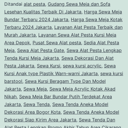
Ditandai
alat pesta
,
Gudang Sewa Meja dan Sofa
Lesehan Kualitas Terbaik Di Jakarta
,
Harga Sewa Meja
Bundar Terbaru 2024 Jakarta
,
Harga Sewa Meja Kotak
Terbaru 2024 Jakarta
,
Layanan Alat Pesta Terbaik dan
Murah Jakarta
,
Layanan Sewa Alat Pesta Kursi Meja
Area Depok
,
Pusat Sewa Alat pesta
,
Sedia Alat Pesta
Meja
,
Sewa Alat Pesta Gate
,
Sewa Alat Pesta Lengkap
Tenda Kursi Meja Jakarta
,
Sewa Dekorasi Dan Alat
Pesta Jakarta
,
Sewa Kursi
,
sewa kursi acrylic
,
Sewa
Kursi Anak type Plastik Warn-warni Jakarta
,
sewa kursi
barstool
,
Sewa Kursi Beragam Type Dan Model
Jakarta
,
Sewa Meja
,
Sewa Meja Acrylic Kotak Akad
Nikah
,
Sewa Meja Bar Bundar Putih Terdekat Area
Jakarta
,
Sewa Tenda
,
Sewa Tenda Aneka Model
Dekorasi Area Bogor Kota
,
Sewa Tenda Aneka Model
Dekorasi Siap Kirim Area Jakarta
,
Sewa Tenda Dan
Alat Pesta Lengkap Promo Akhir Tahun Area Cikarang
,