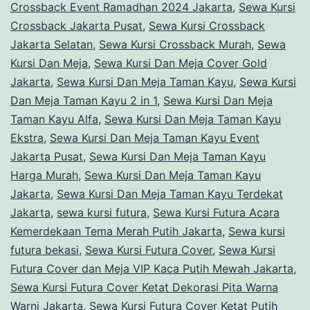
Crossback Event Ramadhan 2024 Jakarta
,
Sewa Kursi
Crossback Jakarta Pusat
,
Sewa Kursi Crossback
Jakarta Selatan
,
Sewa Kursi Crossback Murah
,
Sewa
Kursi Dan Meja
,
Sewa Kursi Dan Meja Cover Gold
Jakarta
,
Sewa Kursi Dan Meja Taman Kayu
,
Sewa Kursi
Dan Meja Taman Kayu 2 in 1
,
Sewa Kursi Dan Meja
Taman Kayu Alfa
,
Sewa Kursi Dan Meja Taman Kayu
Ekstra
,
Sewa Kursi Dan Meja Taman Kayu Event
Jakarta Pusat
,
Sewa Kursi Dan Meja Taman Kayu
Harga Murah
,
Sewa Kursi Dan Meja Taman Kayu
Jakarta
,
Sewa Kursi Dan Meja Taman Kayu Terdekat
Jakarta
,
sewa kursi futura
,
Sewa Kursi Futura Acara
Kemerdekaan Tema Merah Putih Jakarta
,
Sewa kursi
futura bekasi
,
Sewa Kursi Futura Cover
,
Sewa Kursi
Futura Cover dan Meja VIP Kaca Putih Mewah Jakarta
,
Sewa Kursi Futura Cover Ketat Dekorasi Pita Warna
Warni Jakarta
,
Sewa Kursi Futura Cover Ketat Putih