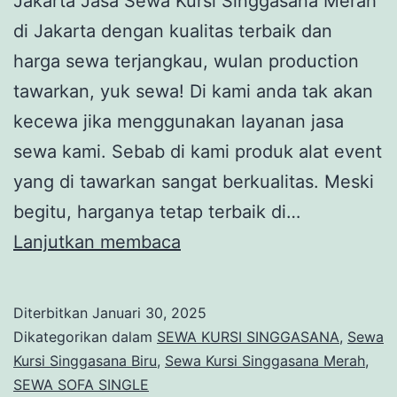
Jakarta Jasa Sewa Kursi Singgasana Merah
di Jakarta dengan kualitas terbaik dan
harga sewa terjangkau, wulan production
tawarkan, yuk sewa! Di kami anda tak akan
kecewa jika menggunakan layanan jasa
sewa kami. Sebab di kami produk alat event
yang di tawarkan sangat berkualitas. Meski
begitu, harganya tetap terbaik di…
Jasa
Lanjutkan membaca
Sewa
Kursi
Diterbitkan
Januari 30, 2025
Singgasana
Dikategorikan dalam
SEWA KURSI SINGGASANA
,
Sewa
Merah
Kursi Singgasana Biru
,
Sewa Kursi Singgasana Merah
,
SEWA SOFA SINGLE
di