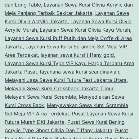
dan Long Table
,
Layanan Sewa Kursi Olivia Acrylic dan
Meja Panjang Terbaik Sekitar Jakarta
,
Layanan Sewa
Kursi Olivia Acrylic Jakarta
,
Layanan Sewa Kursi Olivia
Acrylic Murah
,
Layanan Sewa Kursi Olivia Kayu Murah
,
Layanan Sewa Kursi Puff Putih dan Meja Coffe di Area
Jakarta
,
Layanan Sewa Kursi Scramble Set Meja VIP
Area Terdekat
,
layanan sewa kursi tiffany gold
,
Layanan Sewa Kursi Type VIP Kayu Harga Terbaru Area
Jakarta Pusat
,
layanana sewa kursi scandinavian
,
Melayani Jasa Sewa Kursi Futura Test Jakarta Utara
,
Melayani Sewa Kursi Crossback Jakarta Timur
,
Melayani Sewa Kursi Scramble
,
Menyediakan Sewa
Kursi Cross Back
,
Menyewakan Sewa Kursi Scramble
Set Meja VIP Area Terdekat
,
Pusat Layanan Sewa Kursi
Futura Murah DKI Jakarta
,
Pusat Sewa Kursi Bening
Acrylic Type Ghost Olivia Dan Tiffany Jakarta
,
Pusat
Sewa Kursi Dan Meja Berkualitas di Bogor
,
Pusat Sewa