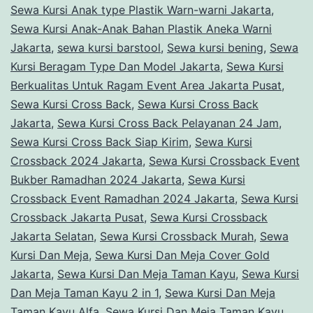
Sewa Kursi Anak type Plastik Warn-warni Jakarta
,
Sewa Kursi Anak-Anak Bahan Plastik Aneka Warni
Jakarta
,
sewa kursi barstool
,
Sewa kursi bening
,
Sewa
Kursi Beragam Type Dan Model Jakarta
,
Sewa Kursi
Berkualitas Untuk Ragam Event Area Jakarta Pusat
,
Sewa Kursi Cross Back
,
Sewa Kursi Cross Back
Jakarta
,
Sewa Kursi Cross Back Pelayanan 24 Jam
,
Sewa Kursi Cross Back Siap Kirim
,
Sewa Kursi
Crossback 2024 Jakarta
,
Sewa Kursi Crossback Event
Bukber Ramadhan 2024 Jakarta
,
Sewa Kursi
Crossback Event Ramadhan 2024 Jakarta
,
Sewa Kursi
Crossback Jakarta Pusat
,
Sewa Kursi Crossback
Jakarta Selatan
,
Sewa Kursi Crossback Murah
,
Sewa
Kursi Dan Meja
,
Sewa Kursi Dan Meja Cover Gold
Jakarta
,
Sewa Kursi Dan Meja Taman Kayu
,
Sewa Kursi
Dan Meja Taman Kayu 2 in 1
,
Sewa Kursi Dan Meja
Taman Kayu Alfa
,
Sewa Kursi Dan Meja Taman Kayu