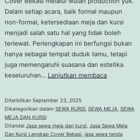
Cover Bekasi melalui wulan production yuk.
Dalam setiap acara, baik formal maupun
non-formal, ketersediaan meja dan kursi
menjadi salah satu hal yang tidak boleh
terlewat. Perlengkapan ini berfungsi bukan
hanya sebagai tempat duduk tamu, tetapi
juga memengaruhi suasana dan estetika
Jasa
keseluruhan…
Lanjutkan membaca
Sewa
Meja
Diterbitkan
September 23, 2025
Dan
Dikategorikan dalam
SEWA KURSI
,
SEWA MEJA
,
SEWA
Kursi
MEJA DAN KURSI
Ditandai
Jasa sewa meja dan kursi
,
Jasa Sewa Meja
Lengkap
Dan Kursi Lengkap Cover Bekasi
,
jasa sewa tenda
Cover