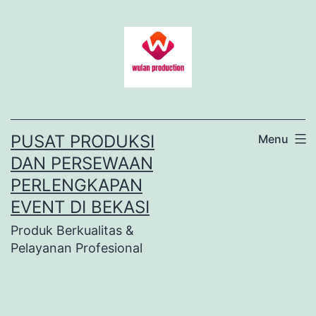
Lewati
ke
konten
PUSAT PRODUKSI
Menu
DAN PERSEWAAN
PERLENGKAPAN
EVENT DI BEKASI
Produk Berkualitas &
Pelayanan Profesional