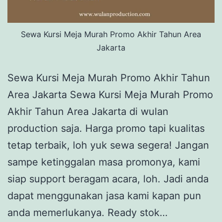
Sewa Kursi Meja Murah Promo Akhir Tahun Area
Jakarta
Sewa Kursi Meja Murah Promo Akhir Tahun
Area Jakarta Sewa Kursi Meja Murah Promo
Akhir Tahun Area Jakarta di wulan
production saja. Harga promo tapi kualitas
tetap terbaik, loh yuk sewa segera! Jangan
sampe ketinggalan masa promonya, kami
siap support beragam acara, loh. Jadi anda
dapat menggunakan jasa kami kapan pun
anda memerlukanya. Ready stok…