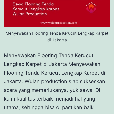
Menyewakan Flooring Tenda Kerucut Lengkap Karpet
di Jakarta
Menyewakan Flooring Tenda Kerucut
Lengkap Karpet di Jakarta Menyewakan
Flooring Tenda Kerucut Lengkap Karpet di
Jakarta. Wulan production siap sukseskan
acara yang memerlukanya, yuk sewa! Di
kami kualitas terbaik menjadi hal yang
utama, sehingga bisa di pastikan baik