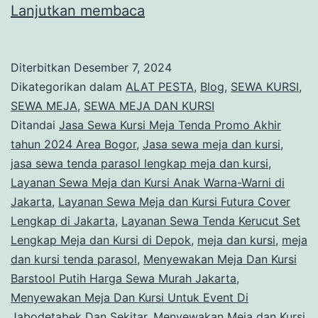
Sewa
Lanjutkan membaca
Kursi
Meja
Diterbitkan
Desember 7, 2024
Murah
Dikategorikan dalam
ALAT PESTA
,
Blog
,
SEWA KURSI
,
Promo
SEWA MEJA
,
SEWA MEJA DAN KURSI
Ditandai
Jasa Sewa Kursi Meja Tenda Promo Akhir
Akhir
tahun 2024 Area Bogor
,
Jasa sewa meja dan kursi
,
Tahun
jasa sewa tenda parasol lengkap meja dan kursi
,
Area
Layanan Sewa Meja dan Kursi Anak Warna-Warni di
Jakarta
,
Layanan Sewa Meja dan Kursi Futura Cover
Jakarta
Lengkap di Jakarta
,
Layanan Sewa Tenda Kerucut Set
Lengkap Meja dan Kursi di Depok
,
meja dan kursi
,
meja
dan kursi tenda parasol
,
Menyewakan Meja Dan Kursi
Barstool Putih Harga Sewa Murah Jakarta
,
Menyewakan Meja Dan Kursi Untuk Event Di
Jabodetabek Dan Sekitar
,
Menyewakan Meja dan Kursi