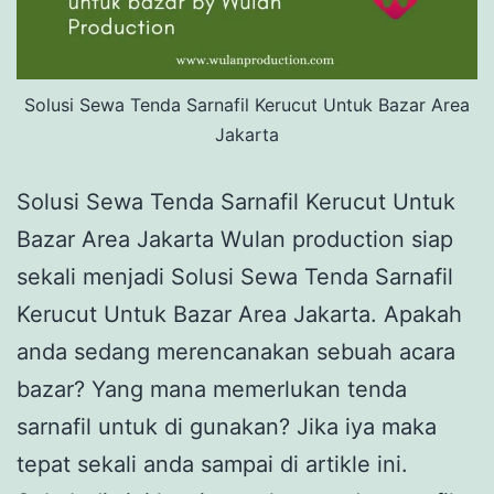
Solusi Sewa Tenda Sarnafil Kerucut Untuk Bazar Area
Jakarta
Solusi Sewa Tenda Sarnafil Kerucut Untuk
Bazar Area Jakarta Wulan production siap
sekali menjadi Solusi Sewa Tenda Sarnafil
Kerucut Untuk Bazar Area Jakarta. Apakah
anda sedang merencanakan sebuah acara
bazar? Yang mana memerlukan tenda
sarnafil untuk di gunakan? Jika iya maka
tepat sekali anda sampai di artikle ini.