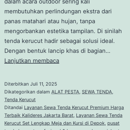
dalam acara outdoor sering kali
membutuhkan perlindungan ekstra dari
panas matahari atau hujan, tanpa
mengorbankan estetika tampilan. Di sinilah
tenda kerucut hadir sebagai solusi ideal.
Dengan bentuk lancip khas di bagian…
Pusat
Lanjutkan membaca
Sewa
Tenda
Diterbitkan
Juli 11, 2025
Kerucut
Dikategorikan dalam
ALAT PESTA
,
SEWA TENDA
,
Profesional
Tenda Kerucut
Ditandai
Layanan Sewa Tenda Kerucut Premium Harga
&
Terbaik Kalideres Jakarta Barat
,
Layanan Sewa Tenda
Harga
Kerucut Set Lengkap Meja dan Kursi di Depok
,
pusat
Murah