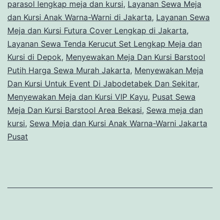
parasol lengkap meja dan kursi
,
Layanan Sewa Meja
Bekasi
dan Kursi Anak Warna-Warni di Jakarta
,
Layanan Sewa
Meja dan Kursi Futura Cover Lengkap di Jakarta
,
Layanan Sewa Tenda Kerucut Set Lengkap Meja dan
Kursi di Depok
,
Menyewakan Meja Dan Kursi Barstool
Putih Harga Sewa Murah Jakarta
,
Menyewakan Meja
Dan Kursi Untuk Event Di Jabodetabek Dan Sekitar
,
Menyewakan Meja dan Kursi VIP Kayu
,
Pusat Sewa
Meja Dan Kursi Barstool Area Bekasi
,
Sewa meja dan
kursi
,
Sewa Meja dan Kursi Anak Warna-Warni Jakarta
Pusat