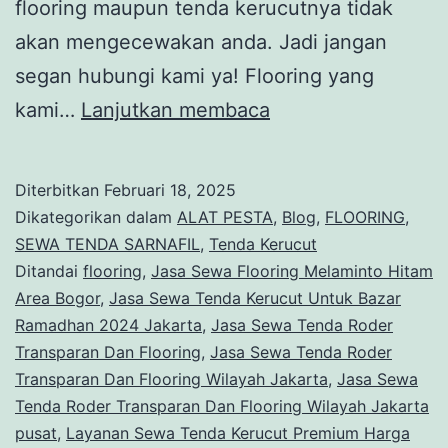
flooring maupun tenda kerucutnya tidak
akan mengecewakan anda. Jadi jangan
segan hubungi kami ya! Flooring yang
Menyewakan
kami…
Lanjutkan membaca
Flooring
Tenda
Diterbitkan
Februari 18, 2025
Kerucut
Dikategorikan dalam
ALAT PESTA
,
Blog
,
FLOORING
,
Lengkap
SEWA TENDA SARNAFIL
,
Tenda Kerucut
Ditandai
flooring
,
Jasa Sewa Flooring Melaminto Hitam
Karpet
Area Bogor
,
Jasa Sewa Tenda Kerucut Untuk Bazar
di
Ramadhan 2024 Jakarta
,
Jasa Sewa Tenda Roder
Jakarta
Transparan Dan Flooring
,
Jasa Sewa Tenda Roder
Transparan Dan Flooring Wilayah Jakarta
,
Jasa Sewa
Tenda Roder Transparan Dan Flooring Wilayah Jakarta
pusat
,
Layanan Sewa Tenda Kerucut Premium Harga