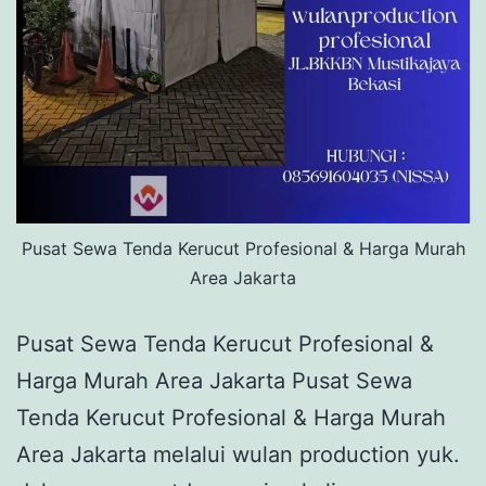
Pusat Sewa Tenda Kerucut Profesional & Harga Murah
Area Jakarta
Pusat Sewa Tenda Kerucut Profesional &
Harga Murah Area Jakarta Pusat Sewa
Tenda Kerucut Profesional & Harga Murah
Area Jakarta melalui wulan production yuk.