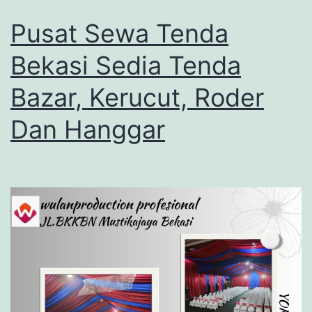
Pusat Sewa Tenda
Bekasi Sedia Tenda
Bazar, Kerucut, Roder
Dan Hanggar