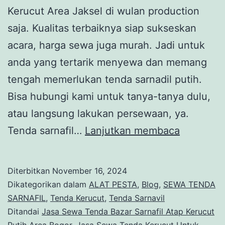
Kerucut Area Jaksel di wulan production
saja. Kualitas terbaiknya siap sukseskan
acara, harga sewa juga murah. Jadi untuk
anda yang tertarik menyewa dan memang
tengah memerlukan tenda sarnadil putih.
Bisa hubungi kami untuk tanya-tanya dulu,
atau langsung lakukan persewaan, ya.
Sewa
Tenda sarnafil…
Lanjutkan membaca
Tenda
Sarnafil
Diterbitkan
November 16, 2024
Putih
Dikategorikan dalam
ALAT PESTA
,
Blog
,
SEWA TENDA
Atap
SARNAFIL
,
Tenda Kerucut
,
Tenda Sarnavil
Ditandai
Jasa Sewa Tenda Bazar Sarnafil Atap Kerucut
Kerucut
Putih Area Bogor
,
Jasa Sewa Tenda Kerucut Untuk