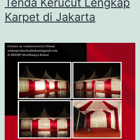
Tenda Kerucut Lengkap
Karpet di Jakarta