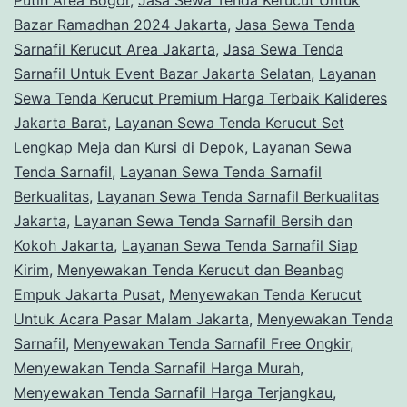
Area
Bazar Ramadhan 2024 Jakarta
,
Jasa Sewa Tenda
Jaksel
Sarnafil Kerucut Area Jakarta
,
Jasa Sewa Tenda
Sarnafil Untuk Event Bazar Jakarta Selatan
,
Layanan
Sewa Tenda Kerucut Premium Harga Terbaik Kalideres
Jakarta Barat
,
Layanan Sewa Tenda Kerucut Set
Lengkap Meja dan Kursi di Depok
,
Layanan Sewa
Tenda Sarnafil
,
Layanan Sewa Tenda Sarnafil
Berkualitas
,
Layanan Sewa Tenda Sarnafil Berkualitas
Jakarta
,
Layanan Sewa Tenda Sarnafil Bersih dan
Kokoh Jakarta
,
Layanan Sewa Tenda Sarnafil Siap
Kirim
,
Menyewakan Tenda Kerucut dan Beanbag
Empuk Jakarta Pusat
,
Menyewakan Tenda Kerucut
Untuk Acara Pasar Malam Jakarta
,
Menyewakan Tenda
Sarnafil
,
Menyewakan Tenda Sarnafil Free Ongkir
,
Menyewakan Tenda Sarnafil Harga Murah
,
Menyewakan Tenda Sarnafil Harga Terjangkau
,