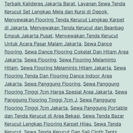
Terbaik Kalideres Jakarta Barat
,
Layanan Sewa Tenda
Kerucut Set Lengkap Meja dan Kursi di Depok
,
Menyewakan Flooring Tenda Kerucut Lengkap Karpet
di Jakarta
,
Menyewakan Tenda Kerucut dan Beanbag
Empuk Jakarta Pusat
,
Menyewakan Tenda Kerucut
Untuk Acara Pasar Malam Jakarta
,
Sewa Dance
flooring
,
Sewa Dance Flooring Cokelat Dan Hitam Area
Jakarta
,
Sewa Flooring
,
Sewa Flooring Melaminto
Hitam
,
Sewa Flooring Melaminto Hitam Jakarta
,
Sewa
Flooring Tenda Dan Flooring Dance Indoor Area
Jakarta
,
Sewa Panggung Flooring
,
Sewa Panggung
Flooring Tinggi 7cm Harga Spesial Area Jakarta
,
Sewa
Panggung Flooring Tinggi 7cm J
,
Sewa Panggung
Flooring Tinggi 7cm Jakarta
,
Sewa Panggung Portable
dan Tenda Kerucut di Area Bekasi
,
Sewa Tenda Bazar
Kerucut Lengkap Flooring Karpet Hijau
,
Sewa Tenda
Kerucut
,
Sewa Tenda Kerucut Dan Sail Cloth Tents