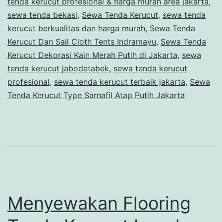
tenda kerucut profesional & harga murah area jakarta
,
sewa tenda bekasi
,
Sewa Tenda Kerucut
Area
,
sewa tenda
kerucut berkualitas dan harga murah
,
Sewa Tenda
Jakarta
Kerucut Dan Sail Cloth Tents Indramayu
,
Sewa Tenda
Kerucut Dekorasi Kain Merah Putih di Jakarta
,
sewa
tenda kerucut jabodetabek
,
sewa tenda kerucut
profesional
,
sewa tenda kerucut terbaik jakarta
,
Sewa
Tenda Kerucut Type Sarnafil Atap Putih Jakarta
Menyewakan Flooring