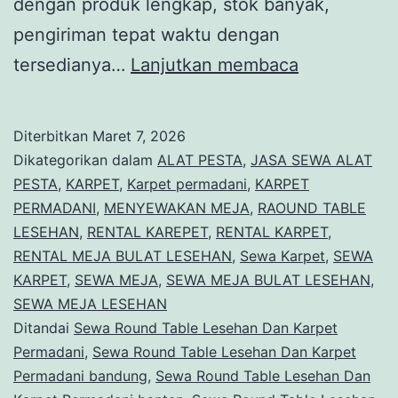
dengan produk lengkap, stok banyak,
pengiriman tepat waktu dengan
Sewa
tersedianya…
Lanjutkan membaca
Round
Table
Diterbitkan
Maret 7, 2026
Lesehan
Dikategorikan dalam
ALAT PESTA
,
JASA SEWA ALAT
Dan
PESTA
,
KARPET
,
Karpet permadani
,
KARPET
PERMADANI
,
MENYEWAKAN MEJA
,
RAOUND TABLE
Karpet
LESEHAN
,
RENTAL KAREPET
,
RENTAL KARPET
,
Permadani
RENTAL MEJA BULAT LESEHAN
,
Sewa Karpet
,
SEWA
Jakarta
KARPET
,
SEWA MEJA
,
SEWA MEJA BULAT LESEHAN
,
SEWA MEJA LESEHAN
Ditandai
Sewa Round Table Lesehan Dan Karpet
Permadani
,
Sewa Round Table Lesehan Dan Karpet
Permadani bandung
,
Sewa Round Table Lesehan Dan