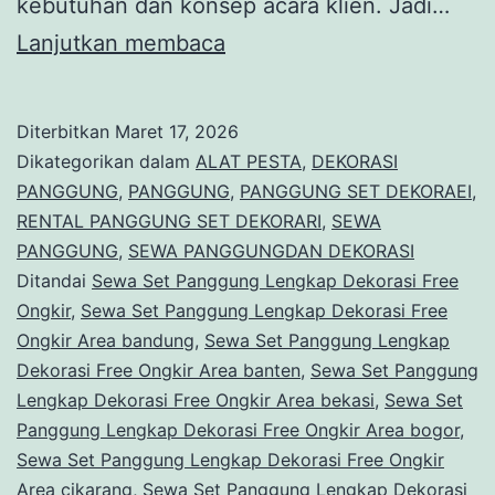
kebutuhan dan konsep acara klien. Jadi…
Sewa
Lanjutkan membaca
Set
Panggung
Diterbitkan
Maret 17, 2026
Lengkap
Dikategorikan dalam
ALAT PESTA
,
DEKORASI
Dekorasi
PANGGUNG
,
PANGGUNG
,
PANGGUNG SET DEKORAEI
,
RENTAL PANGGUNG SET DEKORARI
,
SEWA
Free
PANGGUNG
,
SEWA PANGGUNGDAN DEKORASI
Ongkir
Ditandai
Sewa Set Panggung Lengkap Dekorasi Free
Area
Ongkir
,
Sewa Set Panggung Lengkap Dekorasi Free
Ongkir Area bandung
,
Sewa Set Panggung Lengkap
Jakarta
Dekorasi Free Ongkir Area banten
,
Sewa Set Panggung
Lengkap Dekorasi Free Ongkir Area bekasi
,
Sewa Set
Panggung Lengkap Dekorasi Free Ongkir Area bogor
,
Sewa Set Panggung Lengkap Dekorasi Free Ongkir
Area cikarang
,
Sewa Set Panggung Lengkap Dekorasi