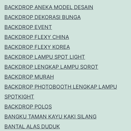
BACKDROP ANEKA MODEL DESAIN
BACKDROP DEKORASI BUNGA
BACKDROP EVENT
BACKDROP FLEXY CHINA
BACKDROP FLEXY KOREA
BACKDROP LAMPU SPOT LIGHT
BACKDROP LENGKAP LAMPU SOROT
BACKDROP MURAH
BACKDROP PHOTOBOOTH LENGKAP LAMPU
SPOTKIGHT
BACKDROP POLOS
BANGKU TAMAN KAYU KAKI SILANG
BANTAL ALAS DUDUK