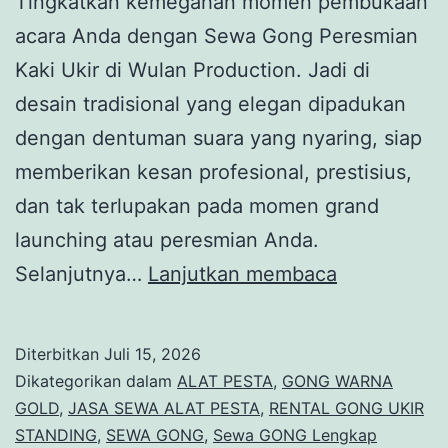
Tingkatkan kemegahan momen pembukaan
acara Anda dengan Sewa Gong Peresmian
Kaki Ukir di Wulan Production. Jadi di
desain tradisional yang elegan dipadukan
dengan dentuman suara yang nyaring, siap
memberikan kesan profesional, prestisius,
dan tak terlupakan pada momen grand
launching atau peresmian Anda.
Sewa
Selanjutnya…
Lanjutkan membaca
GONG
Peresmian
Diterbitkan
Juli 15, 2026
kaki
Dikategorikan dalam
ALAT PESTA
,
GONG WARNA
Ukir
GOLD
,
JASA SEWA ALAT PESTA
,
RENTAL GONG UKIR
STANDING
,
SEWA GONG
,
Sewa GONG Lengkap
Jakarta