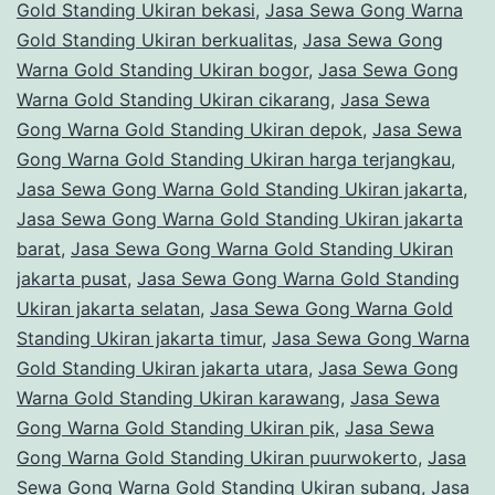
Gold Standing Ukiran bekasi
,
Jasa Sewa Gong Warna
Gold Standing Ukiran berkualitas
,
Jasa Sewa Gong
Warna Gold Standing Ukiran bogor
,
Jasa Sewa Gong
Warna Gold Standing Ukiran cikarang
,
Jasa Sewa
Gong Warna Gold Standing Ukiran depok
,
Jasa Sewa
Gong Warna Gold Standing Ukiran harga terjangkau
,
Jasa Sewa Gong Warna Gold Standing Ukiran jakarta
,
Jasa Sewa Gong Warna Gold Standing Ukiran jakarta
barat
,
Jasa Sewa Gong Warna Gold Standing Ukiran
jakarta pusat
,
Jasa Sewa Gong Warna Gold Standing
Ukiran jakarta selatan
,
Jasa Sewa Gong Warna Gold
Standing Ukiran jakarta timur
,
Jasa Sewa Gong Warna
Gold Standing Ukiran jakarta utara
,
Jasa Sewa Gong
Warna Gold Standing Ukiran karawang
,
Jasa Sewa
Gong Warna Gold Standing Ukiran pik
,
Jasa Sewa
Gong Warna Gold Standing Ukiran puurwokerto
,
Jasa
Sewa Gong Warna Gold Standing Ukiran subang
,
Jasa