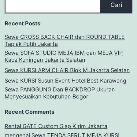
Cari
Recent Posts
Sewa CROSS BACK CHAIR dan ROUND TABLE
Taplak Putih Jakarta
Sewa SOFA STUDIO MEJA IBM dan MEJA VIP
Kaca Kuningan Jakarta Selatan
Sewa KURSI ARM CHAIR Blok M Jakarta Selatan
Sewa KURSI Susun Event Hotel Best Karawang
Sewa PANGGUNG Dan BACKDROP Ukuran
Menyesuaikan Kebutuhan Bogor
Recent Comments
Rental GATE Custom Siap Kirim Jakarta
mengenai
Sewa TENDA SERUT MEJA KURSI