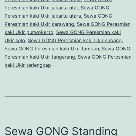
Peresmian kaki Ukir jakarta utar
,
Sewa GONG
Peresmian kaki Ukir jakarta utara
,
Sewa GONG
Peresmian kaki Ukir karawang
,
Sewa GONG Peresmian
kaki Ukir purwokerto
,
Sewa GONG Peresmian kaki
Ukir solo
,
Sewa GONG Peresmian kaki Ukir subang
,
Sewa GONG Peresmian kaki Ukir tambun
,
Sewa GONG
Peresmian kaki Ukir tangerang
,
Sewa GONG Peresmian
kaki Ukir terlengkap
Sewa GONG Standing