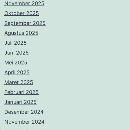
November 2025
Oktober 2025
September 2025
Agustus 2025
Juli 2025
Juni 2025
Mei 2025
April 2025
Maret 2025
Februari 2025
Januari 2025
Desember 2024
November 2024