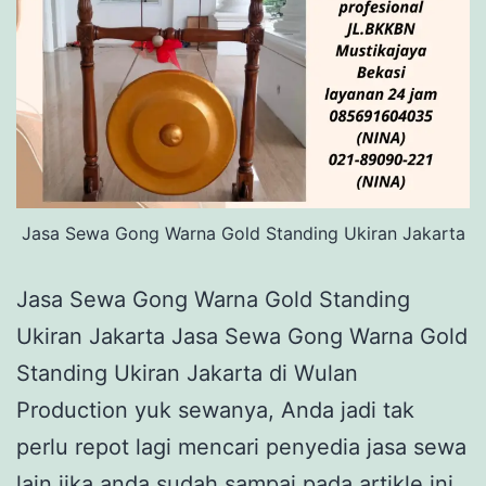
Jasa Sewa Gong Warna Gold Standing Ukiran Jakarta
Jasa Sewa Gong Warna Gold Standing
Ukiran Jakarta Jasa Sewa Gong Warna Gold
Standing Ukiran Jakarta di Wulan
Production yuk sewanya, Anda jadi tak
perlu repot lagi mencari penyedia jasa sewa
lain jika anda sudah sampai pada artikle ini.