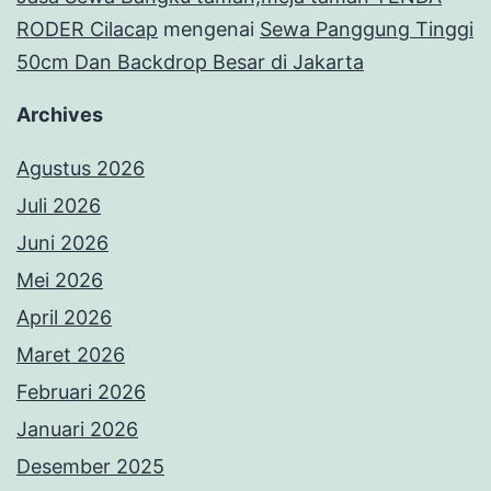
RODER Cilacap
mengenai
Sewa Panggung Tinggi
50cm Dan Backdrop Besar di Jakarta
Archives
Agustus 2026
Juli 2026
Juni 2026
Mei 2026
April 2026
Maret 2026
Februari 2026
Januari 2026
Desember 2025