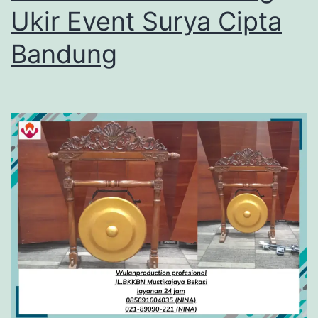
Ukir Event Surya Cipta
Bandung