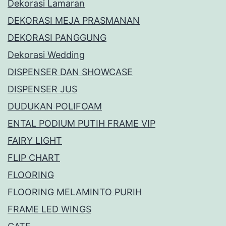
Dekorasi Lamaran
DEKORASI MEJA PRASMANAN
DEKORASI PANGGUNG
Dekorasi Wedding
DISPENSER DAN SHOWCASE
DISPENSER JUS
DUDUKAN POLIFOAM
ENTAL PODIUM PUTIH FRAME VIP
FAIRY LIGHT
FLIP CHART
FLOORING
FLOORING MELAMINTO PURIH
FRAME LED WINGS