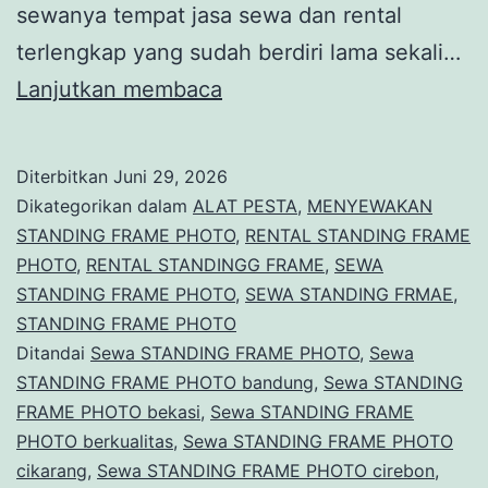
sewanya tempat jasa sewa dan rental
terlengkap yang sudah berdiri lama sekali…
Sewa
Lanjutkan membaca
STANDING
FRAME
Diterbitkan
Juni 29, 2026
PHOTO
Dikategorikan dalam
ALAT PESTA
,
MENYEWAKAN
Area
STANDING FRAME PHOTO
,
RENTAL STANDING FRAME
PHOTO
,
RENTAL STANDINGG FRAME
,
SEWA
Bandung
STANDING FRAME PHOTO
,
SEWA STANDING FRMAE
,
STANDING FRAME PHOTO
Ditandai
Sewa STANDING FRAME PHOTO
,
Sewa
STANDING FRAME PHOTO bandung
,
Sewa STANDING
FRAME PHOTO bekasi
,
Sewa STANDING FRAME
PHOTO berkualitas
,
Sewa STANDING FRAME PHOTO
cikarang
,
Sewa STANDING FRAME PHOTO cirebon
,