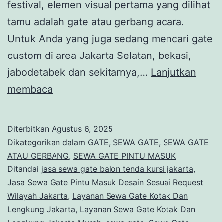
festival, elemen visual pertama yang dilihat
tamu adalah gate atau gerbang acara.
Untuk Anda yang juga sedang mencari gate
custom di area Jakarta Selatan, bekasi,
jabodetabek dan sekitarnya,…
Lanjutkan
Jasa
membaca
Sewa
Gate
Diterbitkan
Agustus 6, 2025
Custom
Dikategorikan dalam
GATE
,
SEWA GATE
,
SEWA GATE
Blok
ATAU GERBANG
,
SEWA GATE PINTU MASUK
Ditandai
jasa sewa gate balon tenda kursi jakarta
,
M
Jasa Sewa Gate Pintu Masuk Desain Sesuai Request
Jakarta
Wilayah Jakarta
,
Layanan Sewa Gate Kotak Dan
Selatan
Lengkung Jakarta
,
Layanan Sewa Gate Kotak Dan