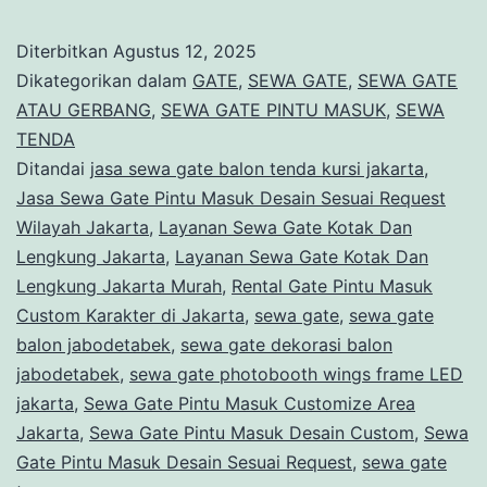
Gate
Pintu
Diterbitkan
Agustus 12, 2025
Masuk
Dikategorikan dalam
GATE
,
SEWA GATE
,
SEWA GATE
Custom
ATAU GERBANG
,
SEWA GATE PINTU MASUK
,
SEWA
TENDA
Karakter
Ditandai
jasa sewa gate balon tenda kursi jakarta
,
Di
Jasa Sewa Gate Pintu Masuk Desain Sesuai Request
Jakarta
Wilayah Jakarta
,
Layanan Sewa Gate Kotak Dan
Lengkung Jakarta
,
Layanan Sewa Gate Kotak Dan
Lengkung Jakarta Murah
,
Rental Gate Pintu Masuk
Custom Karakter di Jakarta
,
sewa gate
,
sewa gate
balon jabodetabek
,
sewa gate dekorasi balon
jabodetabek
,
sewa gate photobooth wings frame LED
jakarta
,
Sewa Gate Pintu Masuk Customize Area
Jakarta
,
Sewa Gate Pintu Masuk Desain Custom
,
Sewa
Gate Pintu Masuk Desain Sesuai Request
,
sewa gate