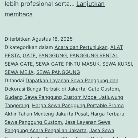
lebih profesional serta…
Lanjutkan
Sewa
membaca
Panggung
Cover
Diterbitkan
Agustus 18, 2025
Karpet,Gate
Dikategorikan dalam
Acara dan Pertunjukan
,
ALAT
Custom,Meja
PESTA
,
GATE
,
PANGGUNG
,
PANGGUNG RENTAL
,
SEWA GATE
,
SEWA GATE PINTU MASUK
,
SEWA KURSI
,
Kursi
SEWA MEJA
,
SEWA PANGGUNG
Bogor
Ditandai
Dapatkan Layanan Sewa Panggung dan
Dekorasi Bunga Terbaik di Jakarta
,
Gate Custom
,
Gudang Sewa Panggung Custom Model Jatiuwung
Tangerang
,
Harga Sewa Panggung Portable Promo
Akhir Tahun Menteng Jakarta Pusat
,
Harga Terbaru
Sewa Panggung Custom
,
Jasa Layanan Sewa
Panggung Acara Pengajian Jakarta
,
Jasa Sewa