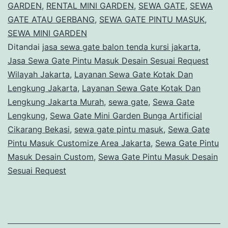
GARDEN
,
RENTAL MINI GARDEN
,
SEWA GATE
,
SEWA
Artificial
GATE ATAU GERBANG
,
SEWA GATE PINTU MASUK
,
Cikarang
SEWA MINI GARDEN
Bekasi
Ditandai
jasa sewa gate balon tenda kursi jakarta
,
Jasa Sewa Gate Pintu Masuk Desain Sesuai Request
Wilayah Jakarta
,
Layanan Sewa Gate Kotak Dan
Lengkung Jakarta
,
Layanan Sewa Gate Kotak Dan
Lengkung Jakarta Murah
,
sewa gate
,
Sewa Gate
Lengkung
,
Sewa Gate Mini Garden Bunga Artificial
Cikarang Bekasi
,
sewa gate pintu masuk
,
Sewa Gate
Pintu Masuk Customize Area Jakarta
,
Sewa Gate Pintu
Masuk Desain Custom
,
Sewa Gate Pintu Masuk Desain
Sesuai Request