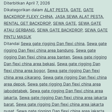
Diterbitkan
April 7, 2026
Dan
Dikategorikan dalam
ALAT PESTA
,
GATE
,
GATE
flexi
BACKDROP FLEXY CHINA
,
JASA SEWA ALAT PESTA
,
RENTAL GET BACKDROP
,
SEWA GATE
,
SEWA GATE
china
ATAU GERBANG
,
SEWA GATE BACKDROP
,
SEWA GATE
area
PINTU MASUK
Bekasi
Ditandai
Sewa gate rigging Dan flexi china
,
Sewa gate
rigging Dan flexi china area bandung
,
Sewa gate
rigging Dan flexi china area banten
,
Sewa gate rigging
Dan flexi china area bekasi
,
Sewa gate rigging Dan
flexi china area bogor
,
Sewa gate rigging Dan flexi
china area cikarang
,
Sewa gate rigging Dan flexi china
area depok
,
Sewa gate rigging Dan flexi china area
jabodetabek
,
Sewa gate rigging Dan flexi china area
jakarta
,
Sewa gate rigging Dan flexi china area jakarta
barat
,
Sewa gate rigging Dan flexi china area jakarta
pusat
,
Sewa gate rigging Dan flexi china area jakarta