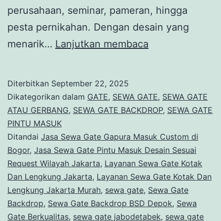
perusahaan, seminar, pameran, hingga
pesta pernikahan. Dengan desain yang
Sewa
menarik…
Lanjutkan membaca
Gate
Backdrop
Diterbitkan
September 22, 2025
BSD
Dikategorikan dalam
GATE
,
SEWA GATE
,
SEWA GATE
Depok
ATAU GERBANG
,
SEWA GATE BACKDROP
,
SEWA GATE
PINTU MASUK
Ditandai
Jasa Sewa Gate Gapura Masuk Custom di
Bogor
,
Jasa Sewa Gate Pintu Masuk Desain Sesuai
Request Wilayah Jakarta
,
Layanan Sewa Gate Kotak
Dan Lengkung Jakarta
,
Layanan Sewa Gate Kotak Dan
Lengkung Jakarta Murah
,
sewa gate
,
Sewa Gate
Backdrop
,
Sewa Gate Backdrop BSD Depok
,
Sewa
Gate Berkualitas
,
sewa gate jabodetabek
,
sewa gate