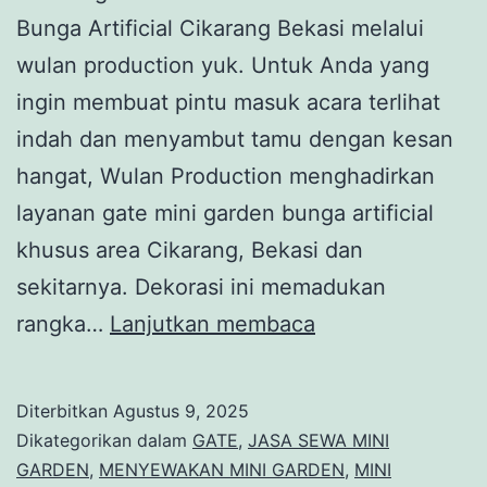
Bunga Artificial Cikarang Bekasi melalui
wulan production yuk. Untuk Anda yang
ingin membuat pintu masuk acara terlihat
indah dan menyambut tamu dengan kesan
hangat, Wulan Production menghadirkan
layanan gate mini garden bunga artificial
khusus area Cikarang, Bekasi dan
sekitarnya. Dekorasi ini memadukan
Sewa
rangka…
Lanjutkan membaca
Gate
Mini
Diterbitkan
Agustus 9, 2025
Garden
Dikategorikan dalam
GATE
,
JASA SEWA MINI
Bunga
GARDEN
,
MENYEWAKAN MINI GARDEN
,
MINI