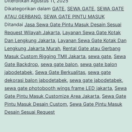
Diterbitkan
Agustus 11, 2025
Gerbang
Dikategorikan dalam
GATE
,
SEWA GATE
,
SEWA GATE
Masuk
ATAU GERBANG
,
SEWA GATE PINTU MASUK
Ditandai
Jasa Sewa Gate Pintu Masuk Desain Sesuai
Custom
Request Wilayah Jakarta
,
Layanan Sewa Gate Kotak
Rigging
Dan Lengkung Jakarta
,
Layanan Sewa Gate Kotak Dan
TMII
Lengkung Jakarta Murah
,
Rental Gate atau Gerbang
Masuk Custom Rigging TMII Jakarta
Jakarta
,
sewa gate
,
Sewa
Gate Backdrop
,
sewa gate balon
,
sewa gate balon
jabodetabek
,
Sewa Gate Berkualitas
,
sewa gate
dekorasi balon jabodetabek
,
sewa gate jabodetabek
,
sewa gate photobooth wings frame LED jakarta
,
Sewa
Gate Pintu Masuk Customize Area Jakarta
,
Sewa Gate
Pintu Masuk Desain Custom
,
Sewa Gate Pintu Masuk
Desain Sesuai Request