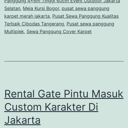
Panggung 4x6m Tinggi 60cm Event Outdoor Jakarta
Selatan
,
Meja Kursi Bogor
,
pusat sewa panggung
karpet merah jakarta
,
Pusat Sewa Panggung Kualitas
Terbaik Cibodas Tangerang
,
Pusat sewa panggung
Multiplek
,
Sewa Panggung Cover Karpet
Rental Gate Pintu Masuk
Custom Karakter Di
Jakarta