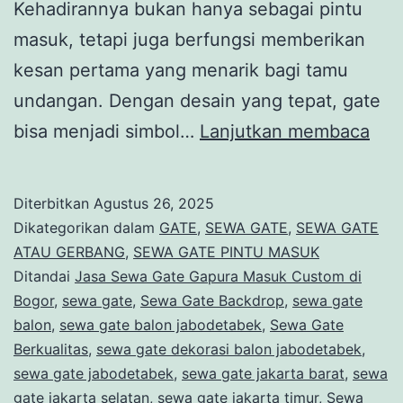
Kehadirannya bukan hanya sebagai pintu
masuk, tetapi juga berfungsi memberikan
kesan pertama yang menarik bagi tamu
undangan. Dengan desain yang tepat, gate
Jas
bisa menjadi simbol…
Lanjutkan membaca
Se
Gat
Diterbitkan
Agustus 26, 2025
Gap
Dikategorikan dalam
GATE
,
SEWA GATE
,
SEWA GATE
Mas
ATAU GERBANG
,
SEWA GATE PINTU MASUK
Ditandai
Jasa Sewa Gate Gapura Masuk Custom di
Cus
Bogor
,
sewa gate
,
Sewa Gate Backdrop
,
sewa gate
di
balon
,
sewa gate balon jabodetabek
,
Sewa Gate
Bog
Berkualitas
,
sewa gate dekorasi balon jabodetabek
,
sewa gate jabodetabek
,
sewa gate jakarta barat
,
sewa
gate jakarta selatan
,
sewa gate jakarta timur
,
Sewa