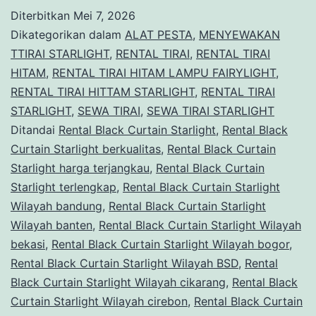
C
Diterbitkan
Mei 7, 2026
St
Dikategorikan dalam
ALAT PESTA
,
MENYEWAKAN
W
TTIRAI STARLIGHT
,
RENTAL TIRAI
,
RENTAL TIRAI
HITAM
,
RENTAL TIRAI HITAM LAMPU FAIRYLIGHT
,
B
RENTAL TIRAI HITTAM STARLIGHT
,
RENTAL TIRAI
STARLIGHT
,
SEWA TIRAI
,
SEWA TIRAI STARLIGHT
Ditandai
Rental Black Curtain Starlight
,
Rental Black
Curtain Starlight berkualitas
,
Rental Black Curtain
Starlight harga terjangkau
,
Rental Black Curtain
Starlight terlengkap
,
Rental Black Curtain Starlight
Wilayah bandung
,
Rental Black Curtain Starlight
Wilayah banten
,
Rental Black Curtain Starlight Wilayah
bekasi
,
Rental Black Curtain Starlight Wilayah bogor
,
Rental Black Curtain Starlight Wilayah BSD
,
Rental
Black Curtain Starlight Wilayah cikarang
,
Rental Black
Curtain Starlight Wilayah cirebon
,
Rental Black Curtain