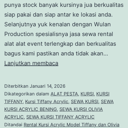
punya stock banyak kursinya jua berkualitas
siap pakai dan siap antar ke lokasi anda.
Selanjutnya yuk kenalan dengan Wulan
Production spesialisnya jasa sewa rental
alat alat event terlengkap dan berkualitas
bagus kami pastikan anda tidak akan…
Rental
Lanjutkan membaca
Kursi
Acrylic
Diterbitkan
Januari 14, 2026
Model
Dikategorikan dalam
ALAT PESTA
,
KURSI
,
KURSI
Tiffany
TIFFANY
,
Kursi Tiffany Acrylic
,
SEWA KURSI
,
SEWA
KURSI ACRYLIC BENING
,
SEWA KURSI OLIVIA
dan
ACRYLIC
,
SEWA KURSI TIFFANY ACRYLIC
Olivia
Ditandai
Rental Kursi Acrylic Model Tiffany dan Olivia