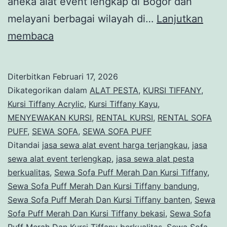
aneka alat event lengkap di Bogor dan
melayani berbagai wilayah di…
Lanjutkan
Sewa
membaca
Sofa
Puff
Diterbitkan
Februari 17, 2026
Merah
Dikategorikan dalam
ALAT PESTA
,
KURSI TIFFANY
,
Dan
Kursi Tiffany Acrylic
,
Kursi Tiffany Kayu
,
MENYEWAKAN KURSI
,
RENTAL KURSI
,
RENTAL SOFA
Kursi
PUFF
,
SEWA SOFA
,
SEWA SOFA PUFF
Tiffany
Ditandai
jasa sewa alat event harga terjangkau
,
jasa
Bogor
sewa alat event terlengkap
,
jasa sewa alat pesta
berkualitas
,
Sewa Sofa Puff Merah Dan Kursi Tiffany
,
Sewa Sofa Puff Merah Dan Kursi Tiffany bandung
,
Sewa Sofa Puff Merah Dan Kursi Tiffany banten
,
Sewa
Sofa Puff Merah Dan Kursi Tiffany bekasi
,
Sewa Sofa