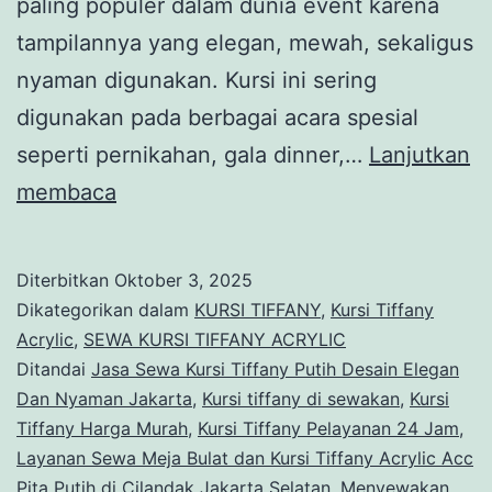
paling populer dalam dunia event karena
tampilannya yang elegan, mewah, sekaligus
nyaman digunakan. Kursi ini sering
digunakan pada berbagai acara spesial
seperti pernikahan, gala dinner,…
Lanjutkan
Jasa
membaca
Sewa
Kursi
Diterbitkan
Oktober 3, 2025
Tiffany
Dikategorikan dalam
KURSI TIFFANY
,
Kursi Tiffany
Putih
Acrylic
,
SEWA KURSI TIFFANY ACRYLIC
Ditandai
Jasa Sewa Kursi Tiffany Putih Desain Elegan
Desain
Dan Nyaman Jakarta
,
Kursi tiffany di sewakan
,
Kursi
Elegan
Tiffany Harga Murah
,
Kursi Tiffany Pelayanan 24 Jam
,
Dan
Layanan Sewa Meja Bulat dan Kursi Tiffany Acrylic Acc
Pita Putih di Cilandak Jakarta Selatan
Nyaman
,
Menyewakan