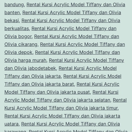
Jakarta
bandung
,
Rental Kursi Acrylic Model Tiffany dan Olivia
banten
,
Rental Kursi Acrylic Model Tiffany dan Olivia
bekasi
,
Rental Kursi Acrylic Model Tiffany dan Olivia
berkualitas
,
Rental Kursi Acrylic Model Tiffany dan
Olivia bogor
,
Rental Kursi Acrylic Model Tiffany dan
Olivia cikarang
,
Rental Kursi Acrylic Model Tiffany dan
Olivia depok
,
Rental Kursi Acrylic Model Tiffany dan
Olivia harga murah
,
Rental Kursi Acrylic Model Tiffany
dan Olivia jabodetabek
,
Rental Kursi Acrylic Model
Tiffany dan Olivia jakarta
,
Rental Kursi Acrylic Model
Tiffany dan Olivia jakarta barat
,
Rental Kursi Acrylic
Model Tiffany dan Olivia jakarta pusat
,
Rental Kursi
Acrylic Model Tiffany dan Olivia jakarta selatan
,
Rental
Kursi Acrylic Model Tiffany dan Olivia jakarta timur
,
Rental Kursi Acrylic Model Tiffany dan Olivia jakarta
uatara
,
Rental Kursi Acrylic Model Tiffany dan Olivia
karawang
,
Rental Kursi Acrylic Model Tiffany dan Olivia