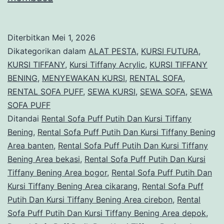
Sofa
Puff
Diterbitkan
Mei 1, 2026
Putih
Dikategorikan dalam
ALAT PESTA
,
KURSI FUTURA
,
Dan
KURSI TIFFANY
,
Kursi Tiffany Acrylic
,
KURSI TIFFANY
BENING
,
MENYEWAKAN KURSI
,
RENTAL SOFA
,
Kursi
RENTAL SOFA PUFF
,
SEWA KURSI
,
SEWA SOFA
,
SEWA
Tiffany
SOFA PUFF
Bening
Ditandai
Rental Sofa Puff Putih Dan Kursi Tiffany
Bening
,
Rental Sofa Puff Putih Dan Kursi Tiffany Bening
Area
Area banten
,
Rental Sofa Puff Putih Dan Kursi Tiffany
Jakarta
Bening Area bekasi
,
Rental Sofa Puff Putih Dan Kursi
Tiffany Bening Area bogor
,
Rental Sofa Puff Putih Dan
Kursi Tiffany Bening Area cikarang
,
Rental Sofa Puff
Putih Dan Kursi Tiffany Bening Area cirebon
,
Rental
Sofa Puff Putih Dan Kursi Tiffany Bening Area depok
,