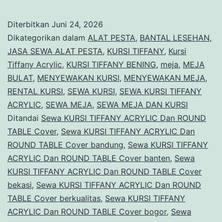
KURSI
TIFFANY
Diterbitkan
Juni 24, 2026
ACRYLIC
Dikategorikan dalam
ALAT PESTA
,
BANTAL LESEHAN
,
Dan
JASA SEWA ALAT PESTA
,
KURSI TIFFANY
,
Kursi
Tiffany Acrylic
,
KURSI TIFFANY BENING
,
meja
,
MEJA
ROUND
BULAT
,
MENYEWAKAN KURSI
,
MENYEWAKAN MEJA
,
TABLE
RENTAL KURSI
,
SEWA KURSI
,
SEWA KURSI TIFFANY
Cover
ACRYLIC
,
SEWA MEJA
,
SEWA MEJA DAN KURSI
Ditandai
Sewa KURSI TIFFANY ACRYLIC Dan ROUND
Jakarta
TABLE Cover
,
Sewa KURSI TIFFANY ACRYLIC Dan
ROUND TABLE Cover bandung
,
Sewa KURSI TIFFANY
ACRYLIC Dan ROUND TABLE Cover banten
,
Sewa
KURSI TIFFANY ACRYLIC Dan ROUND TABLE Cover
bekasi
,
Sewa KURSI TIFFANY ACRYLIC Dan ROUND
TABLE Cover berkualitas
,
Sewa KURSI TIFFANY
ACRYLIC Dan ROUND TABLE Cover bogor
,
Sewa