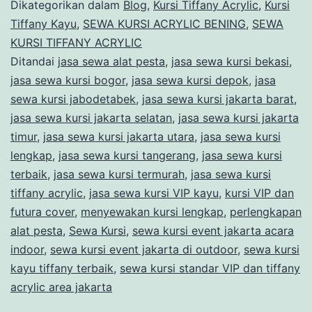
Acrylic
Dikategorikan dalam
Blog
,
Kursi Tiffany Acrylic
,
Kursi
Dan
Tiffany Kayu
,
SEWA KURSI ACRYLIC BENING
,
SEWA
KURSI TIFFANY ACRYLIC
Kayu
Ditandai
jasa sewa alat pesta
,
jasa sewa kursi bekasi
,
di
jasa sewa kursi bogor
,
jasa sewa kursi depok
,
jasa
Jakarta
sewa kursi jabodetabek
,
jasa sewa kursi jakarta barat
,
jasa sewa kursi jakarta selatan
,
jasa sewa kursi jakarta
timur
,
jasa sewa kursi jakarta utara
,
jasa sewa kursi
lengkap
,
jasa sewa kursi tangerang
,
jasa sewa kursi
terbaik
,
jasa sewa kursi termurah
,
jasa sewa kursi
tiffany acrylic
,
jasa sewa kursi VIP kayu
,
kursi VIP dan
futura cover
,
menyewakan kursi lengkap
,
perlengkapan
alat pesta
,
Sewa Kursi
,
sewa kursi event jakarta acara
indoor
,
sewa kursi event jakarta di outdoor
,
sewa kursi
kayu tiffany terbaik
,
sewa kursi standar VIP dan tiffany
acrylic area jakarta