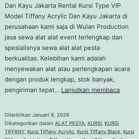
Dan Kayu Jakarta Rental Kursi Type VIP
Model Tiffany Acrylic Dan Kayu Jakarta di
perusahaan kami saja di Wulan Production
jasa sewa alat alat event terlengkap dan
spesialisnya sewa alat alat pesta
berkualitas. Kelebihan kami adalah
menyewakan alat atau perlengkapan acara
dengan produk lengkap, stok banyak,
Rental
pengiriman tepat…
Lanjutkan membaca
Kursi
Type
Diterbitkan
Januari 8, 2026
VIP
Dikategorikan dalam
ALAT PESTA
,
KURSI
,
KURSI
Model
TIFFANY
,
Kursi Tiffany Acrylic
,
Kursi Tiffany Black
,
Kursi