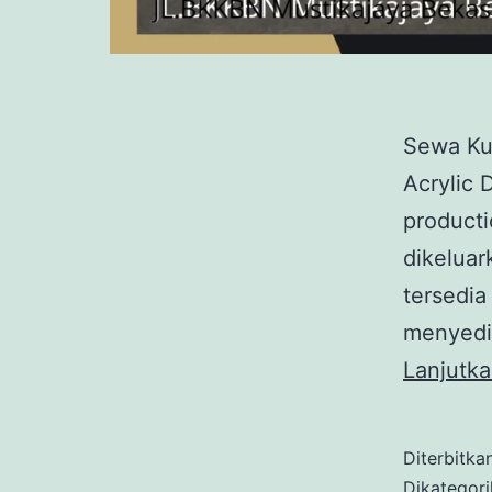
Sewa Kur
Acrylic 
product
dikeluar
tersedia
menyedi
Lanjutk
Diterbitka
Dikategor