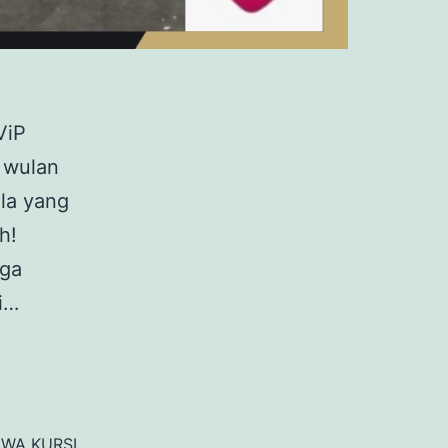
ViP
i wulan
la yang
h!
uga
i…
EWA KURSI