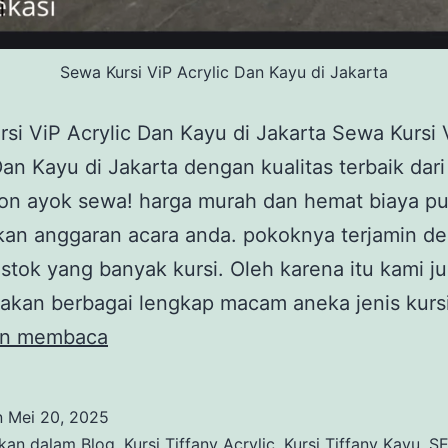
Sewa Kursi ViP Acrylic Dan Kayu di Jakarta
si ViP Acrylic Dan Kayu di Jakarta Sewa Kursi 
Dan Kayu di Jakarta dengan kualitas terbaik dar
ion ayok sewa! harga murah dan hemat biaya pu
kan anggaran acara anda. pokoknya terjamin de
 stok yang banyak kursi. Oleh karena itu kami j
akan berbagai lengkap macam aneka jenis kurs
Sewa
an membaca
Kursi
ViP
n
Mei 20, 2025
Acrylic
ikan dalam
Blog
,
Kursi Tiffany Acrylic
,
Kursi Tiffany Kayu
,
S