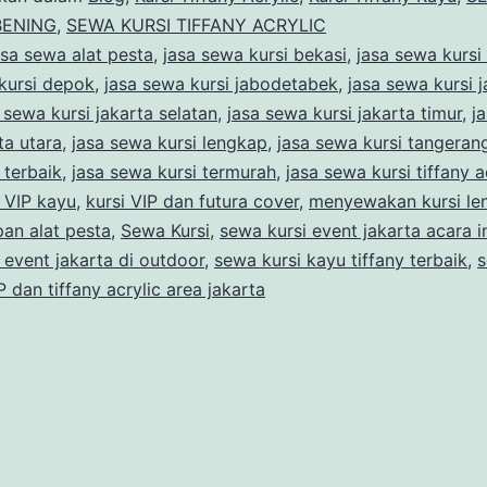
Dan
BENING
,
SEWA KURSI TIFFANY ACRYLIC
asa sewa alat pesta
,
jasa sewa kursi bekasi
,
jasa sewa kursi
Kayu
kursi depok
,
jasa sewa kursi jabodetabek
,
jasa sewa kursi j
di
 sewa kursi jakarta selatan
,
jasa sewa kursi jakarta timur
,
j
Jakarta
ta utara
,
jasa sewa kursi lengkap
,
jasa sewa kursi tangeran
 terbaik
,
jasa sewa kursi termurah
,
jasa sewa kursi tiffany a
 VIP kayu
,
kursi VIP dan futura cover
,
menyewakan kursi le
an alat pesta
,
Sewa Kursi
,
sewa kursi event jakarta acara 
 event jakarta di outdoor
,
sewa kursi kayu tiffany terbaik
,
s
P dan tiffany acrylic area jakarta