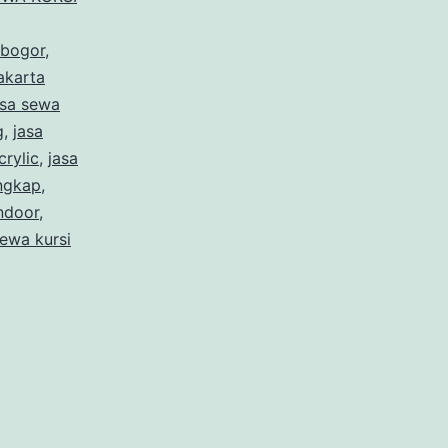
 bogor
,
akarta
asa sewa
g
,
jasa
crylic
,
jasa
ngkap
,
indoor
,
ewa kursi