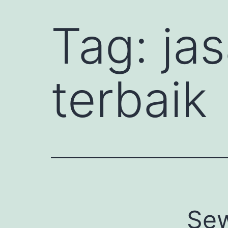
Tag:
ja
terbaik
Sew