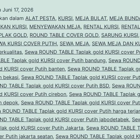
TABLE
n
Juni 17, 2026
Taplak
ikan dalam
ALAT PESTA
,
KURSI
,
MEJA BULAT
,
MEJA BUND
gold
KAN KURSI
,
MENYEWAKAN MEJA
,
RENTAL KURSI
,
RENTAL
PLAK GOLD
,
ROUND TABLE COVER GOLD
,
SARUNG KURSI
KURSI
WA KURSI COVER PUTIH
,
SEWA MEJA
,
SEWA MEJA DAN K
cover
erkualitas
,
Sewa ROUND TABLE Taplak gold KURSI cover Pu
Putih
LE Taplak gold KURSI cover Putih bandung
,
Sewa ROUND
d KURSI cover Putih banten
Event
,
Sewa ROUND TABLE Taplak go
h bekasi
,
Sewa ROUND TABLE Taplak gold KURSI cover Put
PTIK
D TABLE Taplak gold KURSI cover Putih BSD
,
Sewa ROUN
d KURSI cover Putih cirebon
,
Sewa ROUND TABLE Taplak g
ih depok
,
Sewa ROUND TABLE Taplak gold KURSI cover Put
 ROUND TABLE Taplak gold KURSI cover Putih harga terja
D TABLE Taplak gold KURSI cover Putih jabodetabek
,
Se
ak gold KURSI cover Putih Jakarta
,
Sewa ROUND TABLE Ta
r Putih jakarta seatan
,
Sewa ROUND TABLE Taplak gold K