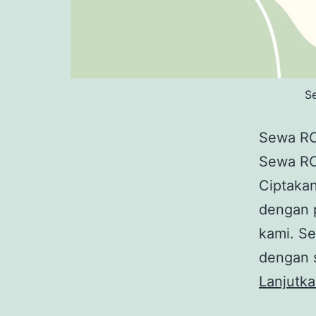
S
Sewa RO
Sewa RO
Ciptaka
dengan p
kami. Se
dengan 
Lanjutk