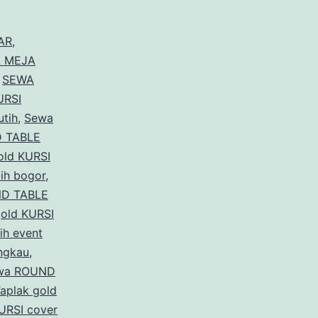
AR
,
 MEJA
,
SEWA
URSI
tih
,
Sewa
 TABLE
ld KURSI
ih bogor
,
D TABLE
old KURSI
ih event
ngkau
,
wa ROUND
plak gold
URSI cover