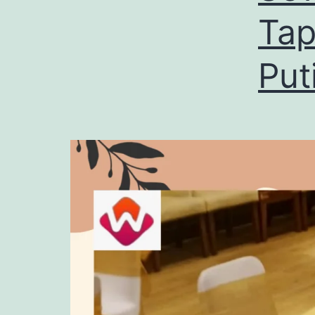
Tap
Put