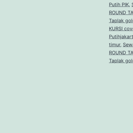
Putih PIK
,
ROUND TAB
Taplak gol
KURSI cove
Putihjakar
timur
,
Sewa
ROUND TAB
Taplak gol