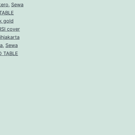
kero
,
Sewa
TABLE
 gold
SI cover
hjakarta
ra
,
Sewa
D TABLE