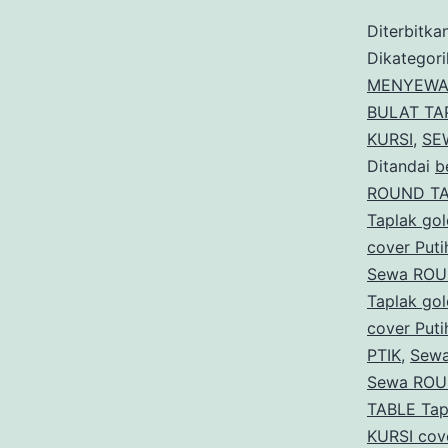
Diterbitka
Dikategor
MENYEWA
BULAT TA
KURSI
,
SE
Ditandai
b
ROUND TAB
Taplak gol
cover Puti
Sewa ROUN
Taplak gol
cover Put
PTIK
,
Sewa
Sewa ROUN
TABLE Tapl
KURSI cove