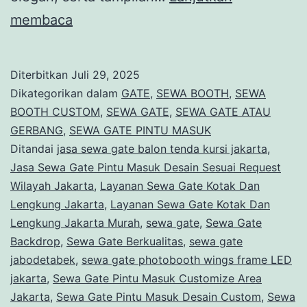
Sewa
membaca
Gate
Photobooth
Diterbitkan
Juli 29, 2025
Wings
Dikategorikan dalam
GATE
,
SEWA BOOTH
,
SEWA
Frame
BOOTH CUSTOM
,
SEWA GATE
,
SEWA GATE ATAU
GERBANG
,
SEWA GATE PINTU MASUK
LED
Ditandai
jasa sewa gate balon tenda kursi jakarta
,
Jakarta
Jasa Sewa Gate Pintu Masuk Desain Sesuai Request
Wilayah Jakarta
,
Layanan Sewa Gate Kotak Dan
Lengkung Jakarta
,
Layanan Sewa Gate Kotak Dan
Lengkung Jakarta Murah
,
sewa gate
,
Sewa Gate
Backdrop
,
Sewa Gate Berkualitas
,
sewa gate
jabodetabek
,
sewa gate photobooth wings frame LED
jakarta
,
Sewa Gate Pintu Masuk Customize Area
Jakarta
,
Sewa Gate Pintu Masuk Desain Custom
,
Sewa