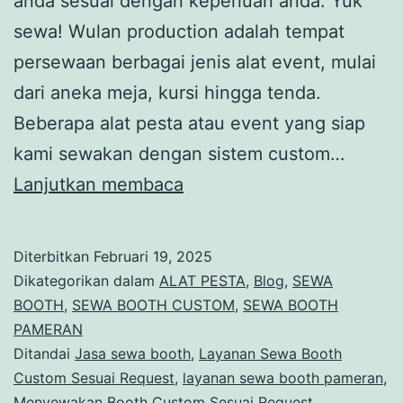
anda sesuai dengan keperluan anda. Yuk
sewa! Wulan production adalah tempat
persewaan berbagai jenis alat event, mulai
dari aneka meja, kursi hingga tenda.
Beberapa alat pesta atau event yang siap
kami sewakan dengan sistem custom…
Menyewakan
Lanjutkan membaca
Booth
Custom
Diterbitkan
Februari 19, 2025
Sesuai
Dikategorikan dalam
ALAT PESTA
,
Blog
,
SEWA
Request
BOOTH
,
SEWA BOOTH CUSTOM
,
SEWA BOOTH
PAMERAN
di
Ditandai
Jasa sewa booth
,
Layanan Sewa Booth
Jakarta
Custom Sesuai Request
,
layanan sewa booth pameran
,
Menyewakan Booth Custom Sesuai Request
,