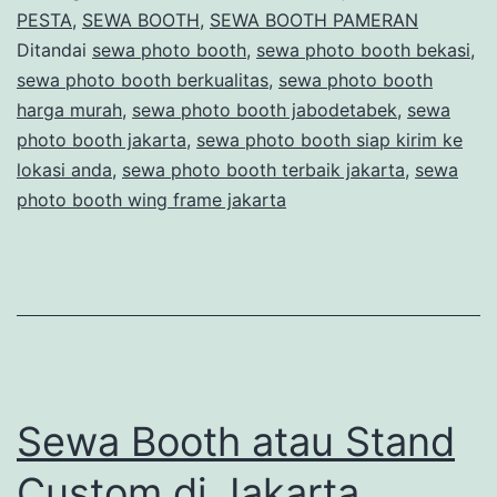
Frame
PESTA
,
SEWA BOOTH
,
SEWA BOOTH PAMERAN
Ditandai
sewa photo booth
,
sewa photo booth bekasi
,
Jakarta
sewa photo booth berkualitas
,
sewa photo booth
harga murah
,
sewa photo booth jabodetabek
,
sewa
photo booth jakarta
,
sewa photo booth siap kirim ke
lokasi anda
,
sewa photo booth terbaik jakarta
,
sewa
photo booth wing frame jakarta
Sewa Booth atau Stand
Custom di Jakarta