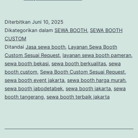
Booth
atau
Diterbitkan
Juni 10, 2025
Stand
Dikategorikan dalam
SEWA BOOTH
,
SEWA BOOTH
Custom
CUSTOM
Ditandai
Jasa sewa booth
,
Layanan Sewa Booth
di
Custom Sesuai Request
,
layanan sewa booth pameran
,
Jakarta
sewa booth bekasi
,
sewa booth berkualitas
,
sewa
booth custom
,
Sewa Booth Custom Sesuai Request
,
sewa booth event jakarta
,
sewa booth harga murah
,
sewa booth jabodetabek
,
sewa booth jakarta
,
sewa
booth tangerang
,
sewa booth terbaik jakarta