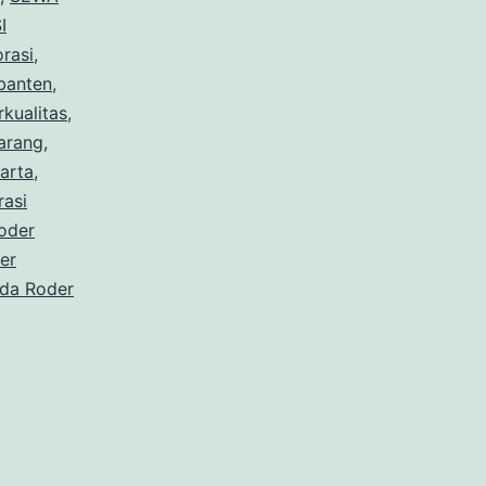
Area
I
rasi
,
PIK2
banten
,
kualitas
,
arang
,
arta
,
rasi
oder
er
nda Roder