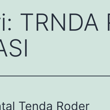
i:
TRNDA 
ASI
tal Tenda Roder