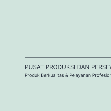
Lewati
ke
konten
PUSAT PRODUKSI DAN PERSE
Produk Berkualitas & Pelayanan Profesio