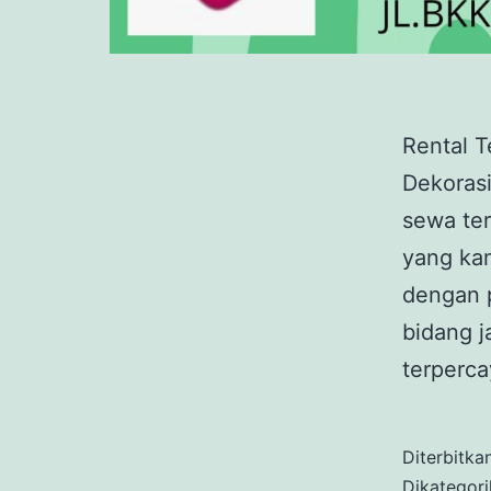
Rental T
Dekorasi
sewa ter
yang kam
dengan 
bidang j
terperca
Diterbitka
Dikategor