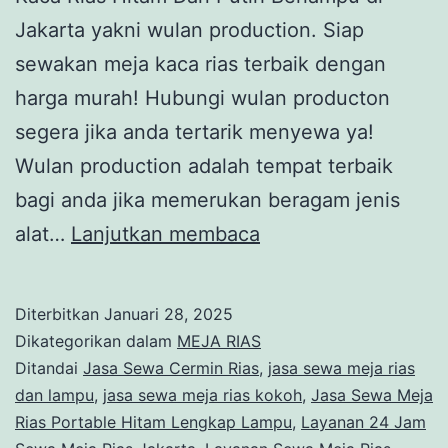
Jakarta yakni wulan production. Siap
sewakan meja kaca rias terbaik dengan
harga murah! Hubungi wulan producton
segera jika anda tertarik menyewa ya!
Wulan production adalah tempat terbaik
bagi anda jika memerukan beragam jenis
Pusat
alat…
Lanjutkan membaca
Sewa
Meja
Diterbitkan
Januari 28, 2025
Kaca
Dikategorikan dalam
MEJA RIAS
Rias
Ditandai
Jasa Sewa Cermin Rias
,
jasa sewa meja rias
dan lampu
,
jasa sewa meja rias kokoh
,
Jasa Sewa Meja
Hitam
Rias Portable Hitam Lengkap Lampu
,
Layanan 24 Jam
Dan