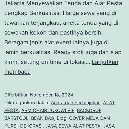
Jakarta Menyewakan Tenda dan Alat Pesta
Lengkap Berkualitas. Harga sewa yang di
tawarkan terjangkau, aneka tenda yang di
sewakan kokoh dan pastinya bersih.
Beragam jenis alat event lainya juga di
jamin berkualitas. Ready stok juga dan siap
kirim, setting on time di lokasi…
Lanjutkan
Lokasi
membaca
Di
Jakarta
Diterbitkan
November 18, 2024
Menyewakan
Dikategorikan dalam
Acara dan Pertunjukan
,
ALAT
Tenda
PESTA
,
ARM CHAIR JOKOWI VIP
,
BACKDROP
,
BARSTOOL
,
BEAN BAG
,
Blog
,
COVER MEJA DAN
dan
KURSI
,
DEKORASI
,
JASA SEWA ALAT PESTA
,
JASA