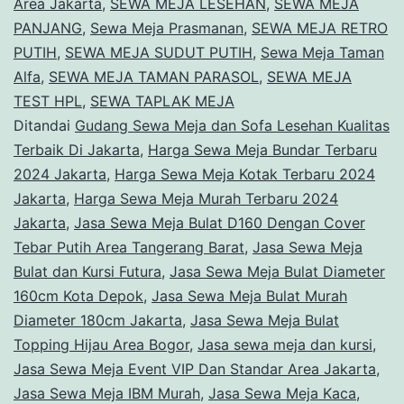
Area Jakarta
,
SEWA MEJA LESEHAN
,
SEWA MEJA
PANJANG
,
Sewa Meja Prasmanan
,
SEWA MEJA RETRO
PUTIH
,
SEWA MEJA SUDUT PUTIH
,
Sewa Meja Taman
Alfa
,
SEWA MEJA TAMAN PARASOL
,
SEWA MEJA
TEST HPL
,
SEWA TAPLAK MEJA
Ditandai
Gudang Sewa Meja dan Sofa Lesehan Kualitas
Terbaik Di Jakarta
,
Harga Sewa Meja Bundar Terbaru
2024 Jakarta
,
Harga Sewa Meja Kotak Terbaru 2024
Jakarta
,
Harga Sewa Meja Murah Terbaru 2024
Jakarta
,
Jasa Sewa Meja Bulat D160 Dengan Cover
Tebar Putih Area Tangerang Barat
,
Jasa Sewa Meja
Bulat dan Kursi Futura
,
Jasa Sewa Meja Bulat Diameter
160cm Kota Depok
,
Jasa Sewa Meja Bulat Murah
Diameter 180cm Jakarta
,
Jasa Sewa Meja Bulat
Topping Hijau Area Bogor
,
Jasa sewa meja dan kursi
,
Jasa Sewa Meja Event VIP Dan Standar Area Jakarta
,
Jasa Sewa Meja IBM Murah
,
Jasa Sewa Meja Kaca
,