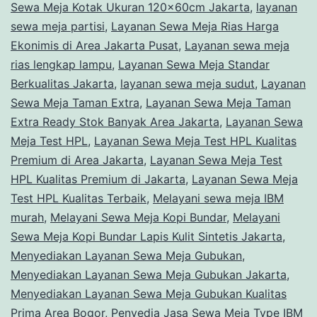
Sewa Meja Kotak Ukuran 120x60cm Jakarta
,
layanan
sewa meja partisi
,
Layanan Sewa Meja Rias Harga
Ekonimis di Area Jakarta Pusat
,
Layanan sewa meja
rias lengkap lampu
,
Layanan Sewa Meja Standar
Berkualitas Jakarta
,
layanan sewa meja sudut
,
Layanan
Sewa Meja Taman Extra
,
Layanan Sewa Meja Taman
Extra Ready Stok Banyak Area Jakarta
,
Layanan Sewa
Meja Test HPL
,
Layanan Sewa Meja Test HPL Kualitas
Premium di Area Jakarta
,
Layanan Sewa Meja Test
HPL Kualitas Premium di Jakarta
,
Layanan Sewa Meja
Test HPL Kualitas Terbaik
,
Melayani sewa meja IBM
murah
,
Melayani Sewa Meja Kopi Bundar
,
Melayani
Sewa Meja Kopi Bundar Lapis Kulit Sintetis Jakarta
,
Menyediakan Layanan Sewa Meja Gubukan
,
Menyediakan Layanan Sewa Meja Gubukan Jakarta
,
Menyediakan Layanan Sewa Meja Gubukan Kualitas
Prima Area Bogor
,
Penyedia Jasa Sewa Meja Type IBM