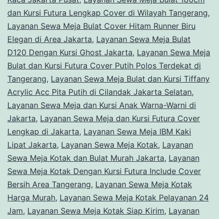
dan Kursi Futura Lengkap Cover di Wilayah Tangerang
,
Layanan Sewa Meja Bulat Cover Hitam Runner Biru
Elegan di Area Jakarta
,
Layanan Sewa Meja Bulat
D120 Dengan Kursi Ghost Jakarta
,
Layanan Sewa Meja
Bulat dan Kursi Futura Cover Putih Polos Terdekat di
Tangerang
,
Layanan Sewa Meja Bulat dan Kursi Tiffany
Acrylic Acc Pita Putih di Cilandak Jakarta Selatan
,
Layanan Sewa Meja dan Kursi Anak Warna-Warni di
Jakarta
,
Layanan Sewa Meja dan Kursi Futura Cover
Lengkap di Jakarta
,
Layanan Sewa Meja IBM Kaki
Lipat Jakarta
,
Layanan Sewa Meja Kotak
,
Layanan
Sewa Meja Kotak dan Bulat Murah Jakarta
,
Layanan
Sewa Meja Kotak Dengan Kursi Futura Include Cover
Bersih Area Tangerang
,
Layanan Sewa Meja Kotak
Harga Murah
,
Layanan Sewa Meja Kotak Pelayanan 24
Jam
,
Layanan Sewa Meja Kotak Siap Kirim
,
Layanan