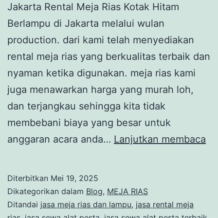
Jakarta Rental Meja Rias Kotak Hitam
Berlampu di Jakarta melalui wulan
production. dari kami telah menyediakan
rental meja rias yang berkualitas terbaik dan
nyaman ketika digunakan. meja rias kami
juga menawarkan harga yang murah loh,
dan terjangkau sehingga kita tidak
membebani biaya yang besar untuk
Re
anggaran acara anda…
Lanjutkan membaca
Me
Ri
Diterbitkan
Mei 19, 2025
Ko
Dikategorikan dalam
Blog
,
MEJA RIAS
Hi
Ditandai
jasa meja rias dan lampu
,
jasa rental meja
rias
,
jasa sewa alat pesta
,
jasa sewa alat pesta terbaik
,