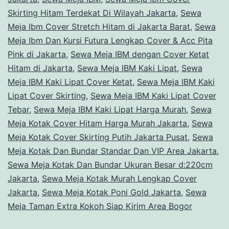
Skirting Hitam Terdekat Di Wilayah Jakarta
,
Sewa
Meja Ibm Cover Stretch Hitam di Jakarta Barat
,
Sewa
Meja Ibm Dan Kursi Futura Lengkap Cover & Acc Pita
Pink di Jakarta
,
Sewa Meja IBM dengan Cover Ketat
Hitam di Jakarta
,
Sewa Meja IBM Kaki Lipat
,
Sewa
Meja IBM Kaki Lipat Cover Ketat
,
Sewa Meja IBM Kaki
Lipat Cover Skirting
,
Sewa Meja IBM Kaki Lipat Cover
Tebar
,
Sewa Meja IBM Kaki Lipat Harga Murah
,
Sewa
Meja Kotak Cover Hitam Harga Murah Jakarta
,
Sewa
Meja Kotak Cover Skirting Putih Jakarta Pusat
,
Sewa
Meja Kotak Dan Bundar Standar Dan VIP Area Jakarta
,
Sewa Meja Kotak Dan Bundar Ukuran Besar d:220cm
Jakarta
,
Sewa Meja Kotak Murah Lengkap Cover
Jakarta
,
Sewa Meja Kotak Poni Gold Jakarta
,
Sewa
Meja Taman Extra Kokoh Siap Kirim Area Bogor