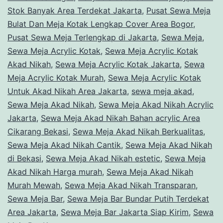
Stok Banyak Area Terdekat Jakarta
,
Pusat Sewa Meja
Bulat Dan Meja Kotak Lengkap Cover Area Bogor
,
Pusat Sewa Meja Terlengkap di Jakarta
,
Sewa Meja
,
Sewa Meja Acrylic Kotak
,
Sewa Meja Acrylic Kotak
Akad Nikah
,
Sewa Meja Acrylic Kotak Jakarta
,
Sewa
Meja Acrylic Kotak Murah
,
Sewa Meja Acrylic Kotak
Untuk Akad Nikah Area Jakarta
,
sewa meja akad
,
Sewa Meja Akad Nikah
,
Sewa Meja Akad Nikah Acrylic
Jakarta
,
Sewa Meja Akad Nikah Bahan acrylic Area
Cikarang Bekasi
,
Sewa Meja Akad Nikah Berkualitas
,
Sewa Meja Akad Nikah Cantik
,
Sewa Meja Akad Nikah
di Bekasi
,
Sewa Meja Akad Nikah estetic
,
Sewa Meja
Akad Nikah Harga murah
,
Sewa Meja Akad Nikah
Murah Mewah
,
Sewa Meja Akad Nikah Transparan
,
Sewa Meja Bar
,
Sewa Meja Bar Bundar Putih Terdekat
Area Jakarta
,
Sewa Meja Bar Jakarta Siap Kirim
,
Sewa