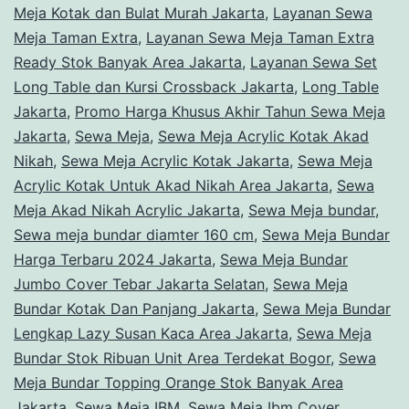
Meja Kotak dan Bulat Murah Jakarta
,
Layanan Sewa
Meja Taman Extra
,
Layanan Sewa Meja Taman Extra
Ready Stok Banyak Area Jakarta
,
Layanan Sewa Set
Long Table dan Kursi Crossback Jakarta
,
Long Table
Jakarta
,
Promo Harga Khusus Akhir Tahun Sewa Meja
Jakarta
,
Sewa Meja
,
Sewa Meja Acrylic Kotak Akad
Nikah
,
Sewa Meja Acrylic Kotak Jakarta
,
Sewa Meja
Acrylic Kotak Untuk Akad Nikah Area Jakarta
,
Sewa
Meja Akad Nikah Acrylic Jakarta
,
Sewa Meja bundar
,
Sewa meja bundar diamter 160 cm
,
Sewa Meja Bundar
Harga Terbaru 2024 Jakarta
,
Sewa Meja Bundar
Jumbo Cover Tebar Jakarta Selatan
,
Sewa Meja
Bundar Kotak Dan Panjang Jakarta
,
Sewa Meja Bundar
Lengkap Lazy Susan Kaca Area Jakarta
,
Sewa Meja
Bundar Stok Ribuan Unit Area Terdekat Bogor
,
Sewa
Meja Bundar Topping Orange Stok Banyak Area
Jakarta
,
Sewa Meja IBM
,
Sewa Meja Ibm Cover