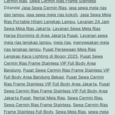
Lengkap
Cermin Rias
,
Sewa Cermin Rias Frame Stainless
Ditandai
Jasa Sewa Cermin Rias
,
jasa sewa meja rias
Kaca
dan lampu
,
jasa sewa meja rias kokoh
,
Jasa Sewa Meja
Lighting
Rias Portable Hitam Lengkap Lampu
,
Layanan 24 Jam
di
Sewa Meja Rias Jakarta
,
Layanan Sewa Meja Rias
Harga Ekonimis di Area Jakarta Pusat
Bogor
,
Layanan sewa
meja rias lengkap lampu
,
meja rias
,
menyewakan meja
2025
rias lengkap lampu
,
Pusat Persewaan Meja Rias
Lengkap Kaca Lighting di Bogor 2025
,
Pusat Sewa
Cermin Rias Frame Stainless VIP Full Body Area
Bandung
,
Pusat Sewa Cermin Rias Frame Stainless VIP
Full Body Area Bandung Bekasi
,
Pusat Sewa Cermin
Rias Frame Stainless VIP Full Body Area Jakarta
,
Pusat
Sewa Cermin Rias Frame Stainless VIP Full Body Area
Jakarta Pusat
,
Rental Meja Rias
,
Sewa Cermin Rias
,
Sewa Cermin Rias Frame Stainless
,
Sewa Cermin Rias
Frame Stainless Full Body
,
Sewa Meja Rias
,
sewa meja