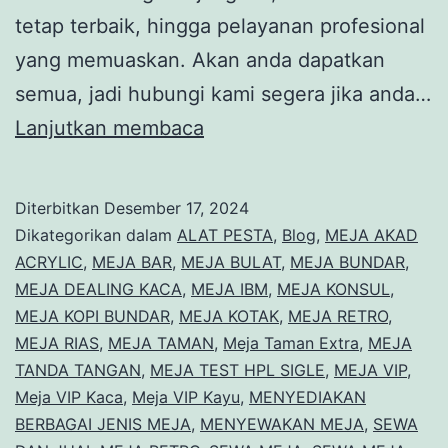
tetap terbaik, hingga pelayanan profesional
yang memuaskan. Akan anda dapatkan
semua, jadi hubungi kami segera jika anda…
Promo
Lanjutkan membaca
Harga
Khusus
Diterbitkan
Desember 17, 2024
Akhir
Dikategorikan dalam
ALAT PESTA
,
Blog
,
MEJA AKAD
Tahun
ACRYLIC
,
MEJA BAR
,
MEJA BULAT
,
MEJA BUNDAR
,
MEJA DEALING KACA
,
MEJA IBM
,
MEJA KONSUL
,
Sewa
MEJA KOPI BUNDAR
,
MEJA KOTAK
,
MEJA RETRO
,
Meja
MEJA RIAS
,
MEJA TAMAN
,
Meja Taman Extra
,
MEJA
Jakarta
TANDA TANGAN
,
MEJA TEST HPL SIGLE
,
MEJA VIP
,
Meja VIP Kaca
,
Meja VIP Kayu
,
MENYEDIAKAN
BERBAGAI JENIS MEJA
,
MENYEWAKAN MEJA
,
SEWA