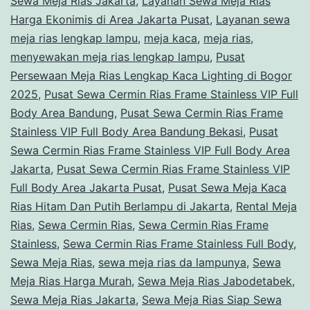
Sewa Meja Rias Jakarta
,
Layanan Sewa Meja Rias
Putih
Harga Ekonimis di Area Jakarta Pusat
,
Layanan sewa
meja rias lengkap lampu
,
meja kaca
Berlampu
,
meja rias
,
menyewakan meja rias lengkap lampu
,
Pusat
di
Persewaan Meja Rias Lengkap Kaca Lighting di Bogor
Jakarta
2025
,
Pusat Sewa Cermin Rias Frame Stainless VIP Full
Body Area Bandung
,
Pusat Sewa Cermin Rias Frame
Stainless VIP Full Body Area Bandung Bekasi
,
Pusat
Sewa Cermin Rias Frame Stainless VIP Full Body Area
Jakarta
,
Pusat Sewa Cermin Rias Frame Stainless VIP
Full Body Area Jakarta Pusat
,
Pusat Sewa Meja Kaca
Rias Hitam Dan Putih Berlampu di Jakarta
,
Rental Meja
Rias
,
Sewa Cermin Rias
,
Sewa Cermin Rias Frame
Stainless
,
Sewa Cermin Rias Frame Stainless Full Body
,
Sewa Meja Rias
,
sewa meja rias da lampunya
,
Sewa
Meja Rias Harga Murah
,
Sewa Meja Rias Jabodetabek
,
Sewa Meja Rias Jakarta
,
Sewa Meja Rias Siap Sewa