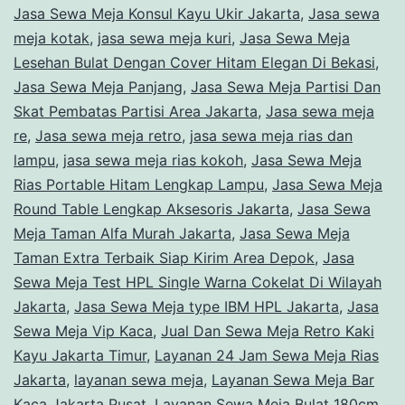
Jasa Sewa Meja Konsul Kayu Ukir Jakarta
,
Jasa sewa
meja kotak
,
jasa sewa meja kuri
,
Jasa Sewa Meja
Lesehan Bulat Dengan Cover Hitam Elegan Di Bekasi
,
Jasa Sewa Meja Panjang
,
Jasa Sewa Meja Partisi Dan
Skat Pembatas Partisi Area Jakarta
,
Jasa sewa meja
re
,
Jasa sewa meja retro
,
jasa sewa meja rias dan
lampu
,
jasa sewa meja rias kokoh
,
Jasa Sewa Meja
Rias Portable Hitam Lengkap Lampu
,
Jasa Sewa Meja
Round Table Lengkap Aksesoris Jakarta
,
Jasa Sewa
Meja Taman Alfa Murah Jakarta
,
Jasa Sewa Meja
Taman Extra Terbaik Siap Kirim Area Depok
,
Jasa
Sewa Meja Test HPL Single Warna Cokelat Di Wilayah
Jakarta
,
Jasa Sewa Meja type IBM HPL Jakarta
,
Jasa
Sewa Meja Vip Kaca
,
Jual Dan Sewa Meja Retro Kaki
Kayu Jakarta Timur
,
Layanan 24 Jam Sewa Meja Rias
Jakarta
,
layanan sewa meja
,
Layanan Sewa Meja Bar
Kaca Jakarta Pusat
,
Layanan Sewa Meja Bulat 180cm