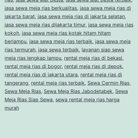
Be
jasa sewa meja rias berkualitas
,
jasa sewa meja rias di
di
jakarta barat
,
jasa sewa meja rias di jakarta selatan
,
Ja
jasa sewa meja rias dijakarta timur
,
jasa sewa meja rias
kokoh
,
jasa sewa meja rias kotak hitam hitam
berlampu
,
jasa sewa meja rias terbaik
,
jasa sewa meja
rias termurah
,
jasa sewa terbaik
,
layanan siap sewa
meja rias lengkap lampu
,
rental meja rias di bekasi
,
rental meja rias di bogor
,
rental meja rias di depok
,
rental meja rias di jakarta utara
,
rental meja rias di
tangerang
,
rental meja rias terbaik
,
Sewa Cermin Rias
,
Sewa Meja Rias
,
Sewa Meja Rias Jabodetabek
,
Sewa
Meja Rias Siap Sewa
,
sewa rental meja rias harga
murah