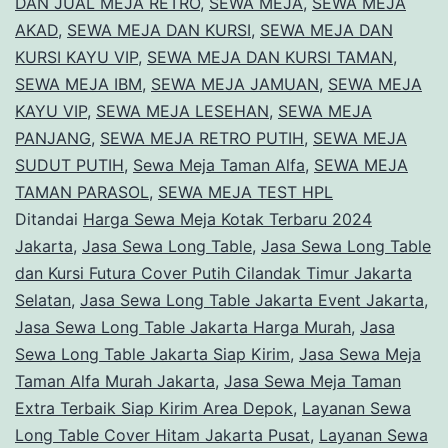
DAN JUAL MEJA RETRO
,
SEWA MEJA
,
SEWA MEJA
AKAD
,
SEWA MEJA DAN KURSI
,
SEWA MEJA DAN
KURSI KAYU VIP
,
SEWA MEJA DAN KURSI TAMAN
,
SEWA MEJA IBM
,
SEWA MEJA JAMUAN
,
SEWA MEJA
KAYU VIP
,
SEWA MEJA LESEHAN
,
SEWA MEJA
PANJANG
,
SEWA MEJA RETRO PUTIH
,
SEWA MEJA
SUDUT PUTIH
,
Sewa Meja Taman Alfa
,
SEWA MEJA
TAMAN PARASOL
,
SEWA MEJA TEST HPL
Ditandai
Harga Sewa Meja Kotak Terbaru 2024
Jakarta
,
Jasa Sewa Long Table
,
Jasa Sewa Long Table
dan Kursi Futura Cover Putih Cilandak Timur Jakarta
Selatan
,
Jasa Sewa Long Table Jakarta Event Jakarta
,
Jasa Sewa Long Table Jakarta Harga Murah
,
Jasa
Sewa Long Table Jakarta Siap Kirim
,
Jasa Sewa Meja
Taman Alfa Murah Jakarta
,
Jasa Sewa Meja Taman
Extra Terbaik Siap Kirim Area Depok
,
Layanan Sewa
Long Table Cover Hitam Jakarta Pusat
,
Layanan Sewa