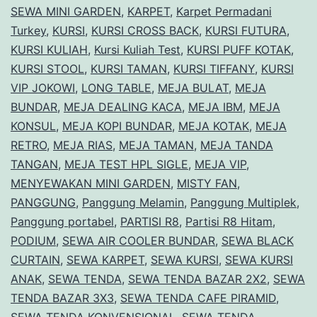
Alat
SEWA MINI GARDEN
,
KARPET
,
Karpet Permadani
Pesta
Turkey
,
KURSI
,
KURSI CROSS BACK
,
KURSI FUTURA
,
KURSI KULIAH
Lengkap
,
Kursi Kuliah Test
,
KURSI PUFF KOTAK
,
KURSI STOOL
,
KURSI TAMAN
,
KURSI TIFFANY
,
KURSI
Berkualitas
VIP JOKOWI
,
LONG TABLE
,
MEJA BULAT
,
MEJA
BUNDAR
,
MEJA DEALING KACA
,
MEJA IBM
,
MEJA
KONSUL
,
MEJA KOPI BUNDAR
,
MEJA KOTAK
,
MEJA
RETRO
,
MEJA RIAS
,
MEJA TAMAN
,
MEJA TANDA
TANGAN
,
MEJA TEST HPL SIGLE
,
MEJA VIP
,
MENYEWAKAN MINI GARDEN
,
MISTY FAN
,
PANGGUNG
,
Panggung Melamin
,
Panggung Multiplek
,
Panggung portabel
,
PARTISI R8
,
Partisi R8 Hitam
,
PODIUM
,
SEWA AIR COOLER BUNDAR
,
SEWA BLACK
CURTAIN
,
SEWA KARPET
,
SEWA KURSI
,
SEWA KURSI
ANAK
,
SEWA TENDA
,
SEWA TENDA BAZAR 2X2
,
SEWA
TENDA BAZAR 3X3
,
SEWA TENDA CAFE PIRAMID
,