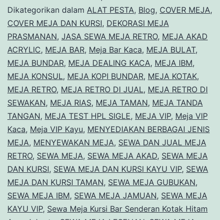
Terlengkap
Dikategorikan dalam
ALAT PESTA
,
Blog
,
COVER MEJA
,
di
COVER MEJA DAN KURSI
,
DEKORASI MEJA
PRASMANAN
,
JASA SEWA MEJA RETRO
,
MEJA AKAD
Jakarta
ACRYLIC
,
MEJA BAR
,
Meja Bar Kaca
,
MEJA BULAT
,
MEJA BUNDAR
,
MEJA DEALING KACA
,
MEJA IBM
,
MEJA KONSUL
,
MEJA KOPI BUNDAR
,
MEJA KOTAK
,
MEJA RETRO
,
MEJA RETRO DI JUAL
,
MEJA RETRO DI
SEWAKAN
,
MEJA RIAS
,
MEJA TAMAN
,
MEJA TANDA
TANGAN
,
MEJA TEST HPL SIGLE
,
MEJA VIP
,
Meja VIP
Kaca
,
Meja VIP Kayu
,
MENYEDIAKAN BERBAGAI JENIS
MEJA
,
MENYEWAKAN MEJA
,
SEWA DAN JUAL MEJA
RETRO
,
SEWA MEJA
,
SEWA MEJA AKAD
,
SEWA MEJA
DAN KURSI
,
SEWA MEJA DAN KURSI KAYU VIP
,
SEWA
MEJA DAN KURSI TAMAN
,
SEWA MEJA GUBUKAN
,
SEWA MEJA IBM
,
SEWA MEJA JAMUAN
,
SEWA MEJA
KAYU VIP
,
Sewa Meja Kursi Bar Senderan Kotak Hitam