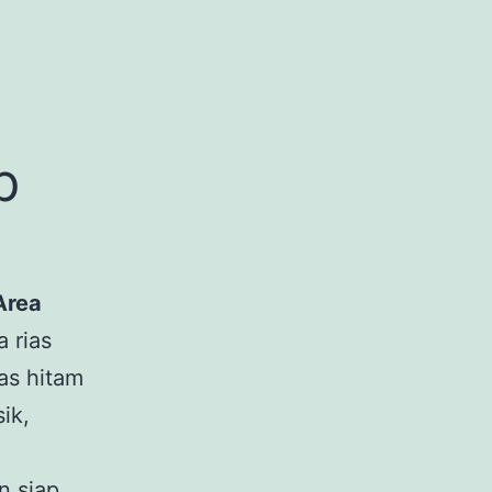
p
Area
 rias
ias hitam
ik,
n siap