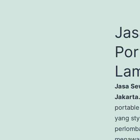
Jas
Por
Lam
Jasa Se
Jakarta
portable
yang sty
perlomba
menawark