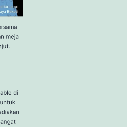
ersama
an meja
jut.
able di
 untuk
ediakan
sangat