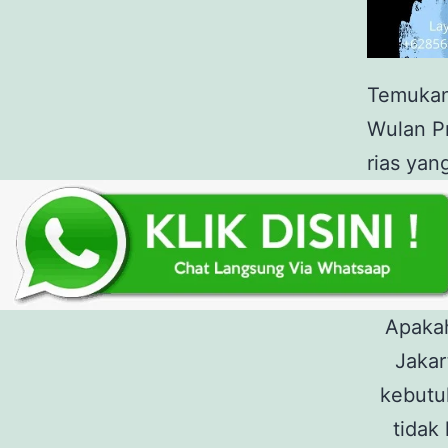
Temukan
Wulan Pr
rias yan
Apakah
Jakar
kebutu
tidak