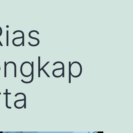
ias
engkap
ta