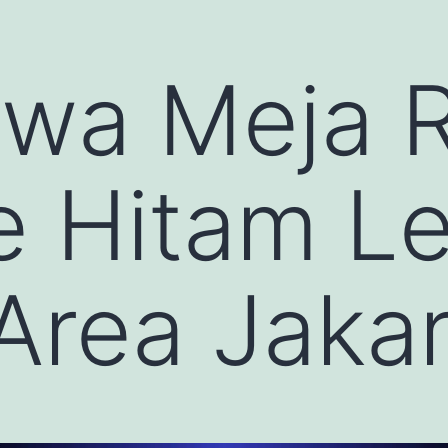
wa Meja R
e Hitam L
rea Jakar