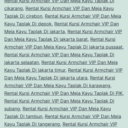
Rental Kursi Armchair VIP Dan Meja Kayu Taplak Di
cikarang
,
Rental Kursi Armchair VIP Dan Meja Kayu
Taplak Di cirebon
,
Rental Kursi Armchair VIP Dan Meja
Kayu Taplak Di depok
,
Rental Kursi Armchair VIP Dan
Meja Kayu Taplak Di jakarta
,
Rental Kursi Armchair VIP
Dan Meja Kayu Taplak Di jakarta barat
,
Rental Kursi
Armchair VIP Dan Meja Kayu Taplak Di jakarta pussaat
,
Rental Kursi Armchair VIP Dan Meja Kayu Taplak Di
jakarta selaatan
,
Rental Kursi Armchair VIP Dan Meja
Kayu Taplak Di jakarta timur
,
Rental Kursi Armchair VIP
Dan Meja Kayu Taplak Di jakarta utara
,
Rental Kursi
Armchair VIP Dan Meja Kayu Taplak Di karawang
,
Rental Kursi Armchair VIP Dan Meja Kayu Taplak Di PIK
,
Rental Kursi Armchair VIP Dan Meja Kayu Taplak Di
subang
,
Rental Kursi Armchair VIP Dan Meja Kayu
Taplak Di tambun
,
Rental Kursi Armchair VIP Dan Meja
Kayu Taplak Di tangerang
,
Rental Kursi Armchair VIP