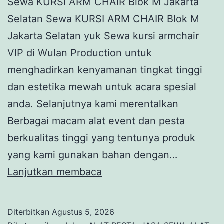
Sewa KURSI ARM CHAIR Blok M Jakarta
Selatan Sewa KURSI ARM CHAIR Blok M
Jakarta Selatan yuk Sewa kursi armchair
VIP di Wulan Production untuk
menghadirkan kenyamanan tingkat tinggi
dan estetika mewah untuk acara spesial
anda. Selanjutnya kami merentalkan
Berbagai macam alat event dan pesta
berkualitas tinggi yang tentunya produk
yang kami gunakan bahan dengan…
Sewa
Lanjutkan membaca
KURSI
ARM
Diterbitkan
Agustus 5, 2026
CHAIR