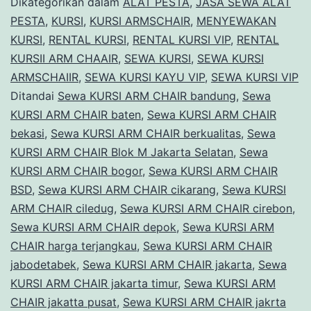
Dikategorikan dalam
ALAT PESTA
,
JASA SEWA ALAT
Blok
PESTA
,
KURSI
,
KURSI ARMSCHAIR
,
MENYEWAKAN
KURSI
,
RENTAL KURSI
,
RENTAL KURSI VIP
,
RENTAL
M
KURSII ARM CHAAIR
,
SEWA KURSI
,
SEWA KURSI
Jakarta
ARMSCHAIIR
,
SEWA KURSI KAYU VIP
,
SEWA KURSI VIP
Selatan
Ditandai
Sewa KURSI ARM CHAIR bandung
,
Sewa
KURSI ARM CHAIR baten
,
Sewa KURSI ARM CHAIR
bekasi
,
Sewa KURSI ARM CHAIR berkualitas
,
Sewa
KURSI ARM CHAIR Blok M Jakarta Selatan
,
Sewa
KURSI ARM CHAIR bogor
,
Sewa KURSI ARM CHAIR
BSD
,
Sewa KURSI ARM CHAIR cikarang
,
Sewa KURSI
ARM CHAIR ciledug
,
Sewa KURSI ARM CHAIR cirebon
,
Sewa KURSI ARM CHAIR depok
,
Sewa KURSI ARM
CHAIR harga terjangkau
,
Sewa KURSI ARM CHAIR
jabodetabek
,
Sewa KURSI ARM CHAIR jakarta
,
Sewa
KURSI ARM CHAIR jakarta timur
,
Sewa KURSI ARM
CHAIR jakatta pusat
,
Sewa KURSI ARM CHAIR jakrta