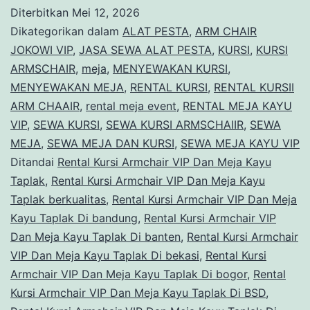
Armchair
Diterbitkan
Mei 12, 2026
VIP
Dikategorikan dalam
ALAT PESTA
,
ARM CHAIR
Dan
JOKOWI VIP
,
JASA SEWA ALAT PESTA
,
KURSI
,
KURSI
ARMSCHAIR
,
meja
,
MENYEWAKAN KURSI
,
Meja
MENYEWAKAN MEJA
,
RENTAL KURSI
,
RENTAL KURSII
Kayu
ARM CHAAIR
,
rental meja event
,
RENTAL MEJA KAYU
Taplak
VIP
,
SEWA KURSI
,
SEWA KURSI ARMSCHAIIR
,
SEWA
MEJA
,
SEWA MEJA DAN KURSI
Di
,
SEWA MEJA KAYU VIP
Ditandai
Rental Kursi Armchair VIP Dan Meja Kayu
Jakarta
Taplak
,
Rental Kursi Armchair VIP Dan Meja Kayu
Taplak berkualitas
,
Rental Kursi Armchair VIP Dan Meja
Kayu Taplak Di bandung
,
Rental Kursi Armchair VIP
Dan Meja Kayu Taplak Di banten
,
Rental Kursi Armchair
VIP Dan Meja Kayu Taplak Di bekasi
,
Rental Kursi
Armchair VIP Dan Meja Kayu Taplak Di bogor
,
Rental
Kursi Armchair VIP Dan Meja Kayu Taplak Di BSD
,