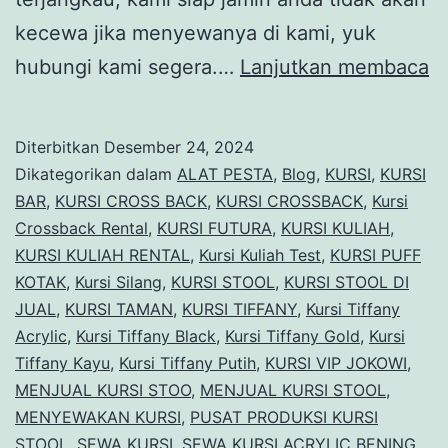
kecewa jika menyewanya di kami, yuk
T
hubungi kami segera.…
Lanjutkan membaca
S
Ku
Diterbitkan
Desember 24, 2024
B
Dikategorikan dalam
ALAT PESTA
,
Blog
,
KURSI
,
KURSI
M
BAR
,
KURSI CROSS BACK
,
KURSI CROSSBACK
,
Kursi
Crossback Rental
,
KURSI FUTURA
,
KURSI KULIAH
,
D
KURSI KULIAH RENTAL
,
Kursi Kuliah Test
,
KURSI PUFF
S
KOTAK
,
Kursi Silang
,
KURSI STOOL
,
KURSI STOOL DI
Di
JUAL
,
KURSI TAMAN
,
KURSI TIFFANY
,
Kursi Tiffany
Acrylic
,
Kursi Tiffany Black
,
Kursi Tiffany Gold
,
Kursi
B
Tiffany Kayu
,
Kursi Tiffany Putih
,
KURSI VIP JOKOWI
,
MENJUAL KURSI STOO
,
MENJUAL KURSI STOOL
,
MENYEWAKAN KURSI
,
PUSAT PRODUKSI KURSI
STOOL
,
SEWA KURSI
,
SEWA KURSI ACRYLIC BENING
,