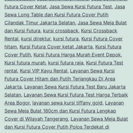
Futura Cover Ketat
,
Jasa Sewa Kursi Futura Test
,
Jasa
Sewa Long Table dan Kursi Futura Cover Putih
Cilandak Timur Jakarta Selatan
,
Jasa Sewa Meja Bulat
dan Kursi Futura
,
kursi crossback
,
Kursi Crossback
Rental
,
kursi direktur
,
kursi futura
,
Kursi Futura Cover
hitam
,
Kursi Futura Cover ketat Jakarta
,
Kursi Futura
Cover Putih
,
Kursi Futura Harga Murah Event Depok
,
Kursi futura murah
,
kursi futura raja
,
Kursi Futura Test
rental
,
Kursi VIP Kayu Rental
,
Layanan Sewa Kursi
Futura Cover Hitam dan Putih Terjangkau Di Area
Jakarta
,
Layanan Sewa Kursi Futura Test Baru Jakarta
Selatan
,
Layanan Sewa Kursi Futura Test Harga Terbaik
Area Bogor
,
layanan sewa kursi tiffany gold
,
Layanan
Sewa Meja Bulat 180cm dan Kursi Futura Lengkap
Cover di Wilayah Tangerang
,
Layanan Sewa Meja Bulat
dan Kursi Futura Cover Putih Polos Terdekat di