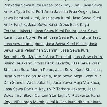
Penyedia Sewa Kursi Cross Back Kayu Jati
,
Jasa Sewa
Aneka Type Kursi Puff Area Jakarta Free Ongkir
,
jasa
sewa barstool kursi
,
Jasa sewa kursi
,
Jasa Sewa Kursi
Anak Palstik
,
Jasa Sewa Kursi Cross Back Kayu
Terbaru Jakarta
,
Jasa Sewa Kursi Futura
,
Jasa Sewa
Kursi Futura Cover Ketat
,
Jasa Sewa Kursi Futura Test
,
Jasa sewa kursi ghost
,
Jasa Sewa Kursi Kuliah
,
Jasa
Sewa Kursi Pelaminan Syahrini
,
Jasa Sewa Kursi
Scramble Set Meja VIP Area Terdekat
,
Jasa Sewa Kursi
Silang Belakang Cross Back Jakarta
,
Jasa Sewa Kursi
Stainless Busa Merah Polos
,
Jasa Sewa Kursi Stainless
Busa Merah Polos Jakarta
,
Jasa Sewa Meja Event VIP
Dan Standar Area Jakarta
,
Jasa Sewa Meja Vip Kaca
,
Jasa Sewa Podium Kayu VIP Terbaru Jakarta
,
Jasa
Sewa Tirai Black Curtain Star Light VIP Jakarta
,
Kursi
Kayu VIP Harga Murah
,
kursi kuliah kursi direktur kursi