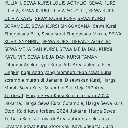
KULIAH
,
SEWA KURSI LOUIS ACRYLIC
,
SEWA KURSI
OLIVIA
,
SEWA KURSI OLIVIA ACRYLIC
,
SEWA KURSI
OLIVIA KAYU
,
SEWA KURSI PUFF
,
SEWA KURSI
SCRAMBLE
,
SEWA KURSI SINGGASANA
,
Sewa Kursi
Singgasana Biru
,
Sewa Kursi Singgasana Merah
,
SEWA
KURSI SYAHRINI
,
SEWA KURSI TIFFANY ACRYLIC
,
SEWA MEJA DAN KURSI
,
SEWA MEJA DAN KURSI
KAYU VIP
,
SEWA MEJA DAN KURSI TAMAN
Ditandai
Aneka Type Kursi Puff Area Jakarta Free
Ongkir
,
bagi Anda yang membutuhkan sewa kursi
scramble murah di Jakarta
,
Disewakan Kursi
,
Harga
Murah Sewa Kursi Scramble Set Meja VIP Area
Terdekat
,
Harga Sewa Kursi Kuliah Terbaru 2024
Jakarta
,
Harga Sewa Kursi Scramble
,
Harga Sewa Kursi
Stool Kaki Kayu terbaru 2024 Jakarta
,
Harga Sewa
Terbaru Kursi Jokowi di Area Jabodetabek
,
Jasa
Layanan Sewa Kursi Stool Kaki Kayu Jakarta
,
Jasa