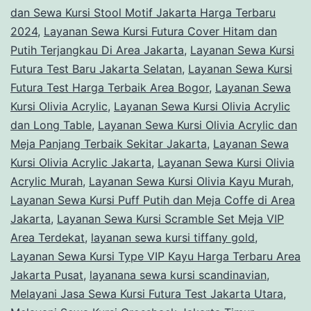
dan Sewa Kursi Stool Motif Jakarta Harga Terbaru
2024
,
Layanan Sewa Kursi Futura Cover Hitam dan
Putih Terjangkau Di Area Jakarta
,
Layanan Sewa Kursi
Futura Test Baru Jakarta Selatan
,
Layanan Sewa Kursi
Futura Test Harga Terbaik Area Bogor
,
Layanan Sewa
Kursi Olivia Acrylic
,
Layanan Sewa Kursi Olivia Acrylic
dan Long Table
,
Layanan Sewa Kursi Olivia Acrylic dan
Meja Panjang Terbaik Sekitar Jakarta
,
Layanan Sewa
Kursi Olivia Acrylic Jakarta
,
Layanan Sewa Kursi Olivia
Acrylic Murah
,
Layanan Sewa Kursi Olivia Kayu Murah
,
Layanan Sewa Kursi Puff Putih dan Meja Coffe di Area
Jakarta
,
Layanan Sewa Kursi Scramble Set Meja VIP
Area Terdekat
,
layanan sewa kursi tiffany gold
,
Layanan Sewa Kursi Type VIP Kayu Harga Terbaru Area
Jakarta Pusat
,
layanana sewa kursi scandinavian
,
Melayani Jasa Sewa Kursi Futura Test Jakarta Utara
,