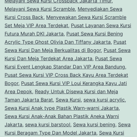
Melayani Sewa Kursi Crossback Jakarta Timur
,
Melayani Sewa Kursi Scramble
,
Menyediakan Sewa
Kursi Cross Back
,
Menyewakan Sewa Kursi Scramble
Set Meja VIP Area Terdekat
,
Pusat Layanan Sewa Kursi
Futura Murah DKI Jakarta
,
Pusat Sewa Kursi Bening
Acrylic Type Ghost Olivia Dan Tiffany Jakarta
,
Pusat
Sewa Kursi Dan Meja Berkualitas di Bogor
,
Pusat Sewa
Kursi Dan Meja Terdekat Area Jakarta
,
Pusat Sewa
Kursi Event Lengkap Standar Dan VIP Area Bandung
,
Pusat Sewa Kursi VIP Cross Back Kayu Area Terdekat
Bogor
,
Pusat Sewa Kursi VIP Loui Kerangka Kayu Jati
Area Depok
,
Ready Untuk Disewa Kursi dan Meja
Taman Jakarta Barat
,
Sewa Kursi
,
sewa kursi acrylic
,
Sewa Kursi Anak type Plastik Warn-warni Jakarta
,
Sewa Kursi Anak-Anak Bahan Plastik Aneka Warni
Jakarta
,
sewa kursi barstool
,
Sewa kursi bening
,
Sewa
Kursi Beragam Type Dan Model Jakarta
,
Sewa Kursi