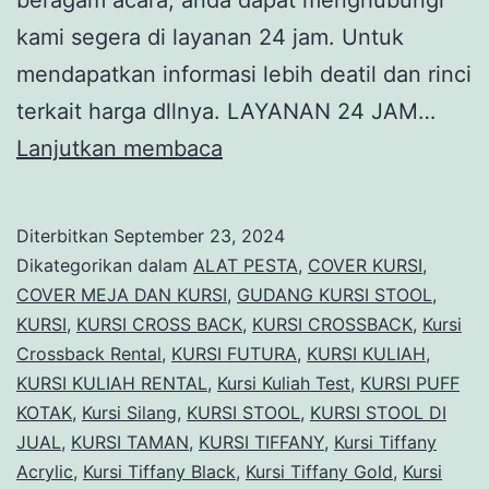
kami segera di layanan 24 jam. Untuk
mendapatkan informasi lebih deatil dan rinci
terkait harga dllnya. LAYANAN 24 JAM…
Tempat
Lanjutkan membaca
Sewa
Kursi
Diterbitkan
September 23, 2024
Stok
Dikategorikan dalam
ALAT PESTA
,
COVER KURSI
,
Dan
COVER MEJA DAN KURSI
,
GUDANG KURSI STOOL
,
KURSI
,
KURSI CROSS BACK
,
KURSI CROSSBACK
,
Kursi
Model
Crossback Rental
,
KURSI FUTURA
,
KURSI KULIAH
,
Terbanyak
KURSI KULIAH RENTAL
,
Kursi Kuliah Test
,
KURSI PUFF
Area
KOTAK
,
Kursi Silang
,
KURSI STOOL
,
KURSI STOOL DI
JUAL
,
KURSI TAMAN
,
KURSI TIFFANY
Jakarta
,
Kursi Tiffany
Acrylic
,
Kursi Tiffany Black
,
Kursi Tiffany Gold
,
Kursi