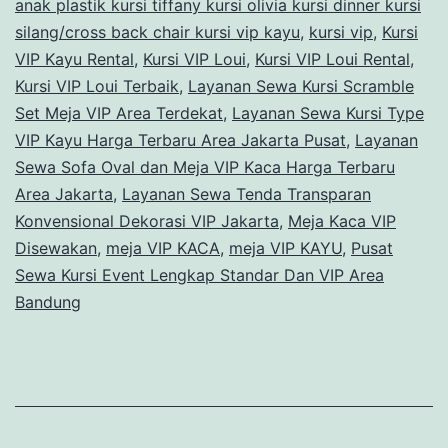
anak plastik kursi tiffany kursi olivia kursi dinner kursi
silang/cross back chair kursi vip kayu
,
kursi vip
,
Kursi
VIP Kayu Rental
,
Kursi VIP Loui
,
Kursi VIP Loui Rental
,
Kursi VIP Loui Terbaik
,
Layanan Sewa Kursi Scramble
Set Meja VIP Area Terdekat
,
Layanan Sewa Kursi Type
VIP Kayu Harga Terbaru Area Jakarta Pusat
,
Layanan
Sewa Sofa Oval dan Meja VIP Kaca Harga Terbaru
Area Jakarta
,
Layanan Sewa Tenda Transparan
Konvensional Dekorasi VIP Jakarta
,
Meja Kaca VIP
Disewakan
,
meja VIP KACA
,
meja VIP KAYU
,
Pusat
Sewa Kursi Event Lengkap Standar Dan VIP Area
Bandung