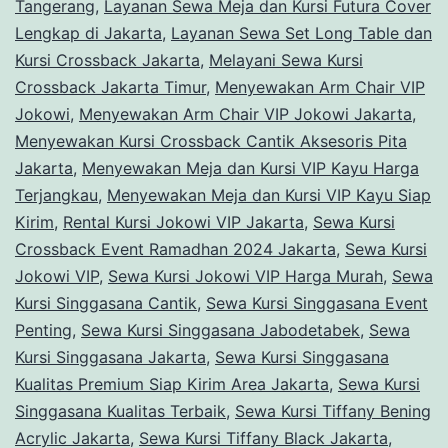
Tangerang
,
Layanan Sewa Meja dan Kursi Futura Cover
Lengkap di Jakarta
,
Layanan Sewa Set Long Table dan
Kursi Crossback Jakarta
,
Melayani Sewa Kursi
Crossback Jakarta Timur
,
Menyewakan Arm Chair VIP
Jokowi
,
Menyewakan Arm Chair VIP Jokowi Jakarta
,
Menyewakan Kursi Crossback Cantik Aksesoris Pita
Jakarta
,
Menyewakan Meja dan Kursi VIP Kayu Harga
Terjangkau
,
Menyewakan Meja dan Kursi VIP Kayu Siap
Kirim
,
Rental Kursi Jokowi VIP Jakarta
,
Sewa Kursi
Crossback Event Ramadhan 2024 Jakarta
,
Sewa Kursi
Jokowi VIP
,
Sewa Kursi Jokowi VIP Harga Murah
,
Sewa
Kursi Singgasana Cantik
,
Sewa Kursi Singgasana Event
Penting
,
Sewa Kursi Singgasana Jabodetabek
,
Sewa
Kursi Singgasana Jakarta
,
Sewa Kursi Singgasana
Kualitas Premium Siap Kirim Area Jakarta
,
Sewa Kursi
Singgasana Kualitas Terbaik
,
Sewa Kursi Tiffany Bening
Acrylic Jakarta
,
Sewa Kursi Tiffany Black Jakarta
,