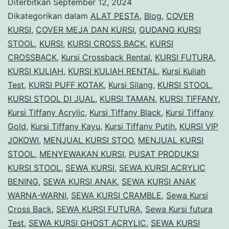
Diterbitkan
September 12, 2024
Sta
Dikategorikan dalam
ALAT PESTA
,
Blog
,
COVER
Dan
KURSI
,
COVER MEJA DAN KURSI
,
GUDANG KURSI
STOOL
,
KURSI
,
KURSI CROSS BACK
,
KURSI
Vip
CROSSBACK
,
Kursi Crossback Rental
,
KURSI FUTURA
,
Are
KURSI KULIAH
,
KURSI KULIAH RENTAL
,
Kursi Kuliah
Ter
Test
,
KURSI PUFF KOTAK
,
Kursi Silang
,
KURSI STOOL
,
KURSI STOOL DI JUAL
,
KURSI TAMAN
,
KURSI TIFFANY
Bog
,
Kursi Tiffany Acrylic
,
Kursi Tiffany Black
,
Kursi Tiffany
Gold
,
Kursi Tiffany Kayu
,
Kursi Tiffany Putih
,
KURSI VIP
JOKOWI
,
MENJUAL KURSI STOO
,
MENJUAL KURSI
STOOL
,
MENYEWAKAN KURSI
,
PUSAT PRODUKSI
KURSI STOOL
,
SEWA KURSI
,
SEWA KURSI ACRYLIC
BENING
,
SEWA KURSI ANAK
,
SEWA KURSI ANAK
WARNA-WARNI
,
SEWA KURSI CRAMBLE
,
Sewa Kursi
Cross Back
,
SEWA KURSI FUTURA
,
Sewa Kursi futura
Test
,
SEWA KURSI GHOST ACRYLIC
,
SEWA KURSI