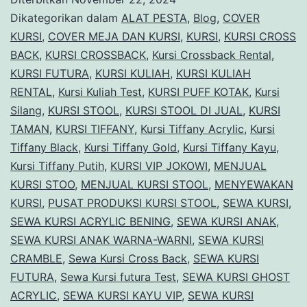
Event
Dikategorikan dalam
ALAT PESTA
,
Blog
,
COVER
Lengkap
KURSI
,
COVER MEJA DAN KURSI
,
KURSI
,
KURSI CROSS
BACK
,
KURSI CROSSBACK
,
Kursi Crossback Rental
,
Standar
KURSI FUTURA
,
KURSI KULIAH
,
KURSI KULIAH
Dan
RENTAL
,
Kursi Kuliah Test
,
KURSI PUFF KOTAK
,
Kursi
VIP
Silang
,
KURSI STOOL
,
KURSI STOOL DI JUAL
,
KURSI
TAMAN
,
KURSI TIFFANY
,
Kursi Tiffany Acrylic
Area
,
Kursi
Tiffany Black
,
Kursi Tiffany Gold
,
Kursi Tiffany Kayu
,
Bandung
Kursi Tiffany Putih
,
KURSI VIP JOKOWI
,
MENJUAL
KURSI STOO
,
MENJUAL KURSI STOOL
,
MENYEWAKAN
KURSI
,
PUSAT PRODUKSI KURSI STOOL
,
SEWA KURSI
,
SEWA KURSI ACRYLIC BENING
,
SEWA KURSI ANAK
,
SEWA KURSI ANAK WARNA-WARNI
,
SEWA KURSI
CRAMBLE
,
Sewa Kursi Cross Back
,
SEWA KURSI
FUTURA
,
Sewa Kursi futura Test
,
SEWA KURSI GHOST
ACRYLIC
,
SEWA KURSI KAYU VIP
,
SEWA KURSI