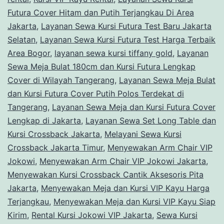
Futura Cover Hitam dan Putih Terjangkau Di Area
Jakarta
,
Layanan Sewa Kursi Futura Test Baru Jakarta
Selatan
,
Layanan Sewa Kursi Futura Test Harga Terbaik
Area Bogor
,
layanan sewa kursi tiffany gold
,
Layanan
Sewa Meja Bulat 180cm dan Kursi Futura Lengkap
Cover di Wilayah Tangerang
,
Layanan Sewa Meja Bulat
dan Kursi Futura Cover Putih Polos Terdekat di
Tangerang
,
Layanan Sewa Meja dan Kursi Futura Cover
Lengkap di Jakarta
,
Layanan Sewa Set Long Table dan
Kursi Crossback Jakarta
,
Melayani Sewa Kursi
Crossback Jakarta Timur
,
Menyewakan Arm Chair VIP
Jokowi
,
Menyewakan Arm Chair VIP Jokowi Jakarta
,
Menyewakan Kursi Crossback Cantik Aksesoris Pita
Jakarta
,
Menyewakan Meja dan Kursi VIP Kayu Harga
Terjangkau
,
Menyewakan Meja dan Kursi VIP Kayu Siap
Kirim
,
Rental Kursi Jokowi VIP Jakarta
,
Sewa Kursi