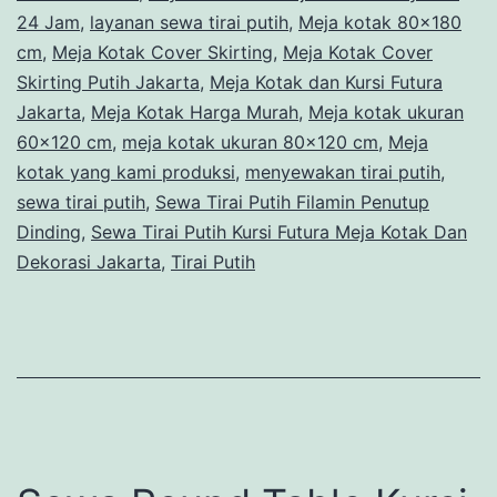
24 Jam
,
layanan sewa tirai putih
,
Meja kotak 80x180
cm
,
Meja Kotak Cover Skirting
,
Meja Kotak Cover
Skirting Putih Jakarta
,
Meja Kotak dan Kursi Futura
Jakarta
,
Meja Kotak Harga Murah
,
Meja kotak ukuran
60x120 cm
,
meja kotak ukuran 80x120 cm
,
Meja
kotak yang kami produksi
,
menyewakan tirai putih
,
sewa tirai putih
,
Sewa Tirai Putih Filamin Penutup
Dinding
,
Sewa Tirai Putih Kursi Futura Meja Kotak Dan
Dekorasi Jakarta
,
Tirai Putih