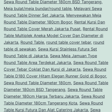
Sewa Round Table Diameter 180cm BSD Tangerang
,
Meja bulat/meja bundar/round table
,
Melayani Sewa
Round Table Dinner Set Jakarta
,
Menyewakan Meja
Round Table Diameter 180cm Bogor
,
Rental Kursi Dan
Round Table Cover Merah Jakarta Pusat
,
Rental Round
Table Multiplek Aneka Model Cover Dan Diameter di
Jakarta
,
Round Table
,
round table cover tebar
,
round
table di sewakan
,
Sewa Kursi Stainless Futura Set
Round Table di Jakarta
,
Sewa Meja Jamuan Type
Round Table Area Terdekat Jakarta
,
Sewa Round Table
Cover Tebar Coklat Dan Kursi di Jakarta
,
Sewa Round
Table D180 Cover Hitam Elegan Runner Gold di Bogor
,
Sewa Round Table Diameter 180cm
,
Sewa Round Table
Diameter 180cm BSD Tangerang
,
Sewa Round Table
Diameter 180cm Harga Terbaru Jakarta
,
Sewa Round
Table Diameter 180cm Tangerang Kota
,
Sewa Round
Table Kursi Futura Dan Alat Catering Jakarta
,
Sewa