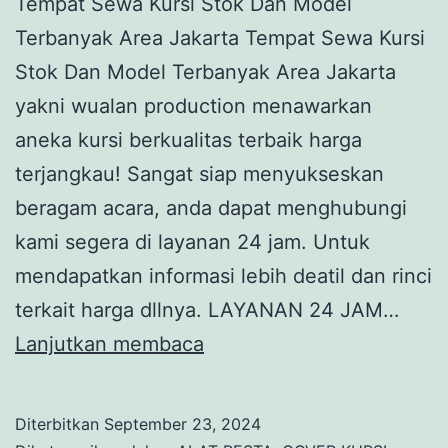
Tempat Sewa Kursi Stok Dan Model
Terbanyak Area Jakarta Tempat Sewa Kursi
Stok Dan Model Terbanyak Area Jakarta
yakni wualan production menawarkan
aneka kursi berkualitas terbaik harga
terjangkau! Sangat siap menyukseskan
beragam acara, anda dapat menghubungi
kami segera di layanan 24 jam. Untuk
mendapatkan informasi lebih deatil dan rinci
terkait harga dllnya. LAYANAN 24 JAM…
Tempat
Lanjutkan membaca
Sewa
Kursi
Diterbitkan
September 23, 2024
Stok