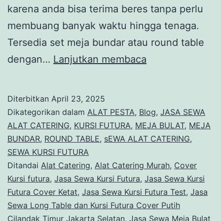
karena anda bisa terima beres tanpa perlu
membuang banyak waktu hingga tenaga.
Tersedia set meja bundar atau round table
Sewa
dengan…
Lanjutkan membaca
Round
Table
Diterbitkan
April 23, 2025
Kursi
Dikategorikan dalam
ALAT PESTA
,
Blog
,
JASA SEWA
Futura
ALAT CATERING
,
KURSI FUTURA
,
MEJA BULAT
,
MEJA
BUNDAR
,
ROUND TABLE
,
sEWA ALAT CATERING
,
Dan
SEWA KURSI FUTURA
Alat
Ditandai
Alat Catering
,
Alat Catering Murah
,
Cover
Catering
Kursi futura
,
Jasa Sewa Kursi Futura
,
Jasa Sewa Kursi
Futura Cover Ketat
,
Jasa Sewa Kursi Futura Test
Jakarta
,
Jasa
Sewa Long Table dan Kursi Futura Cover Putih
Cilandak Timur Jakarta Selatan
,
Jasa Sewa Meja Bulat