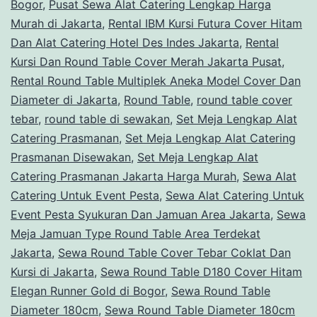
Bogor
,
Pusat Sewa Alat Catering Lengkap Harga
Murah di Jakarta
,
Rental IBM Kursi Futura Cover Hitam
Dan Alat Catering Hotel Des Indes Jakarta
,
Rental
Kursi Dan Round Table Cover Merah Jakarta Pusat
,
Rental Round Table Multiplek Aneka Model Cover Dan
Diameter di Jakarta
,
Round Table
,
round table cover
tebar
,
round table di sewakan
,
Set Meja Lengkap Alat
Catering Prasmanan
,
Set Meja Lengkap Alat Catering
Prasmanan Disewakan
,
Set Meja Lengkap Alat
Catering Prasmanan Jakarta Harga Murah
,
Sewa Alat
Catering Untuk Event Pesta
,
Sewa Alat Catering Untuk
Event Pesta Syukuran Dan Jamuan Area Jakarta
,
Sewa
Meja Jamuan Type Round Table Area Terdekat
Jakarta
,
Sewa Round Table Cover Tebar Coklat Dan
Kursi di Jakarta
,
Sewa Round Table D180 Cover Hitam
Elegan Runner Gold di Bogor
,
Sewa Round Table
Diameter 180cm
,
Sewa Round Table Diameter 180cm