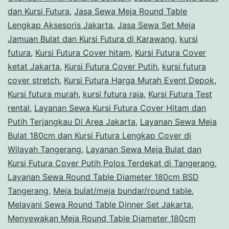
dan Kursi Futura
,
Jasa Sewa Meja Round Table
Lengkap Aksesoris Jakarta
,
Jasa Sewa Set Meja
Jamuan Bulat dan Kursi Futura di Karawang
,
kursi
futura
,
Kursi Futura Cover hitam
,
Kursi Futura Cover
ketat Jakarta
,
Kursi Futura Cover Putih
,
kursi futura
cover stretch
,
Kursi Futura Harga Murah Event Depok
,
Kursi futura murah
,
kursi futura raja
,
Kursi Futura Test
rental
,
Layanan Sewa Kursi Futura Cover Hitam dan
Putih Terjangkau Di Area Jakarta
,
Layanan Sewa Meja
Bulat 180cm dan Kursi Futura Lengkap Cover di
Wilayah Tangerang
,
Layanan Sewa Meja Bulat dan
Kursi Futura Cover Putih Polos Terdekat di Tangerang
,
Layanan Sewa Round Table Diameter 180cm BSD
Tangerang
,
Meja bulat/meja bundar/round table
,
Melayani Sewa Round Table Dinner Set Jakarta
,
Menyewakan Meja Round Table Diameter 180cm