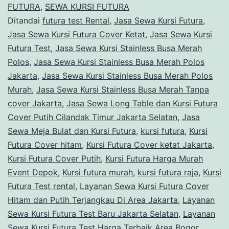
Busa
FUTURA
,
SEWA KURSI FUTURA
Ditandai
futura test Rental
,
Jasa Sewa Kursi Futura
,
Merah
Jasa Sewa Kursi Futura Cover Ketat
,
Jasa Sewa Kursi
Polos
Futura Test
,
Jasa Sewa Kursi Stainless Busa Merah
Tanpa
Polos
,
Jasa Sewa Kursi Stainless Busa Merah Polos
Jakarta
,
Jasa Sewa Kursi Stainless Busa Merah Polos
cover
Murah
,
Jasa Sewa Kursi Stainless Busa Merah Tanpa
Area
cover Jakarta
,
Jasa Sewa Long Table dan Kursi Futura
Jakarta
Cover Putih Cilandak Timur Jakarta Selatan
,
Jasa
Sewa Meja Bulat dan Kursi Futura
,
kursi futura
,
Kursi
Futura Cover hitam
,
Kursi Futura Cover ketat Jakarta
,
Kursi Futura Cover Putih
,
Kursi Futura Harga Murah
Event Depok
,
Kursi futura murah
,
kursi futura raja
,
Kursi
Futura Test rental
,
Layanan Sewa Kursi Futura Cover
Hitam dan Putih Terjangkau Di Area Jakarta
,
Layanan
Sewa Kursi Futura Test Baru Jakarta Selatan
,
Layanan
Sewa Kursi Futura Test Harga Terbaik Area Bogor
,