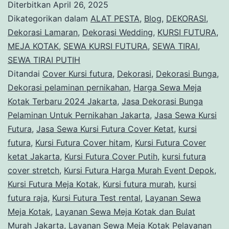
Diterbitkan
April 26, 2025
Kursi
Dikategorikan dalam
ALAT PESTA
,
Blog
,
DEKORASI
,
Futura
Dekorasi Lamaran
,
Dekorasi Wedding
,
KURSI FUTURA
,
MEJA KOTAK
,
SEWA KURSI FUTURA
,
SEWA TIRAI
,
Meja
SEWA TIRAI PUTIH
Kotak
Ditandai
Cover Kursi futura
,
Dekorasi
,
Dekorasi Bunga
,
Dan
Dekorasi pelaminan pernikahan
,
Harga Sewa Meja
Kotak Terbaru 2024 Jakarta
,
Jasa Dekorasi Bunga
Dekorasi
Pelaminan Untuk Pernikahan Jakarta
,
Jasa Sewa Kursi
Jakarta
Futura
,
Jasa Sewa Kursi Futura Cover Ketat
,
kursi
futura
,
Kursi Futura Cover hitam
,
Kursi Futura Cover
ketat Jakarta
,
Kursi Futura Cover Putih
,
kursi futura
cover stretch
,
Kursi Futura Harga Murah Event Depok
,
Kursi Futura Meja Kotak
,
Kursi futura murah
,
kursi
futura raja
,
Kursi Futura Test rental
,
Layanan Sewa
Meja Kotak
,
Layanan Sewa Meja Kotak dan Bulat
Murah Jakarta
,
Layanan Sewa Meja Kotak Pelayanan