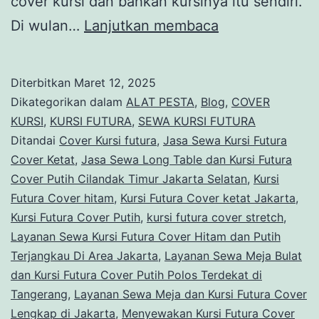
cover kursi dan bahkan kursinya itu sendiri.
Sewa
Di wulan…
Lanjutkan membaca
Cover
Kursi
Diterbitkan
Maret 12, 2025
Stretch
Dikategorikan dalam
ALAT PESTA
,
Blog
,
COVER
Putih
KURSI
,
KURSI FUTURA
,
SEWA KURSI FUTURA
Ditandai
Cover Kursi futura
,
Jasa Sewa Kursi Futura
Area
Cover Ketat
,
Jasa Sewa Long Table dan Kursi Futura
Jakarta
Cover Putih Cilandak Timur Jakarta Selatan
,
Kursi
Utara
Futura Cover hitam
,
Kursi Futura Cover ketat Jakarta
,
Kursi Futura Cover Putih
,
kursi futura cover stretch
,
Layanan Sewa Kursi Futura Cover Hitam dan Putih
Terjangkau Di Area Jakarta
,
Layanan Sewa Meja Bulat
dan Kursi Futura Cover Putih Polos Terdekat di
Tangerang
,
Layanan Sewa Meja dan Kursi Futura Cover
Lengkap di Jakarta
,
Menyewakan Kursi Futura Cover