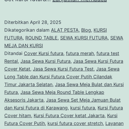
Kursi
Stainles
Diterbitkan
April 28, 2025
Futura
Dikategorikan dalam
ALAT PESTA
,
Blog
,
KURSI
Set
FUTURA
,
ROUND TABLE
,
SEWA KURSI FUTURA
,
SEWA
MEJA DAN KURSI
Round
Ditandai
Cover Kursi futura
,
futura merah
,
futura test
Table
Rental
,
Jasa Sewa Kursi Futura
,
Jasa Sewa Kursi Futura
di
Cover Ketat
,
Jasa Sewa Kursi Futura Test
,
Jasa Sewa
Long Table dan Kursi Futura Cover Putih Cilandak
Jakarta
Timur Jakarta Selatan
,
Jasa Sewa Meja Bulat dan Kursi
Futura
,
Jasa Sewa Meja Round Table Lengkap
Aksesoris Jakarta
,
Jasa Sewa Set Meja Jamuan Bulat
dan Kursi Futura di Karawang
,
kursi futura
,
Kursi Futura
Cover hitam
,
Kursi Futura Cover ketat Jakarta
,
Kursi
Futura Cover Putih
,
kursi futura cover stretch
,
Layanan