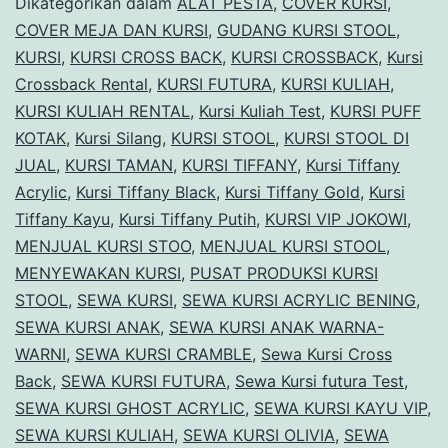
Dikategorikan dalam
ALAT PESTA
,
COVER KURSI
,
Dan
COVER MEJA DAN KURSI
,
GUDANG KURSI STOOL
,
KURSI
,
KURSI CROSS BACK
,
KURSI CROSSBACK
,
Kursi
Model
Crossback Rental
,
KURSI FUTURA
,
KURSI KULIAH
,
Terbanyak
KURSI KULIAH RENTAL
,
Kursi Kuliah Test
,
KURSI PUFF
Area
KOTAK
,
Kursi Silang
,
KURSI STOOL
,
KURSI STOOL DI
JUAL
,
KURSI TAMAN
,
KURSI TIFFANY
Jakarta
,
Kursi Tiffany
Acrylic
,
Kursi Tiffany Black
,
Kursi Tiffany Gold
,
Kursi
Tiffany Kayu
,
Kursi Tiffany Putih
,
KURSI VIP JOKOWI
,
MENJUAL KURSI STOO
,
MENJUAL KURSI STOOL
,
MENYEWAKAN KURSI
,
PUSAT PRODUKSI KURSI
STOOL
,
SEWA KURSI
,
SEWA KURSI ACRYLIC BENING
,
SEWA KURSI ANAK
,
SEWA KURSI ANAK WARNA-
WARNI
,
SEWA KURSI CRAMBLE
,
Sewa Kursi Cross
Back
,
SEWA KURSI FUTURA
,
Sewa Kursi futura Test
,
SEWA KURSI GHOST ACRYLIC
,
SEWA KURSI KAYU VIP
,
SEWA KURSI KULIAH
,
SEWA KURSI OLIVIA
,
SEWA