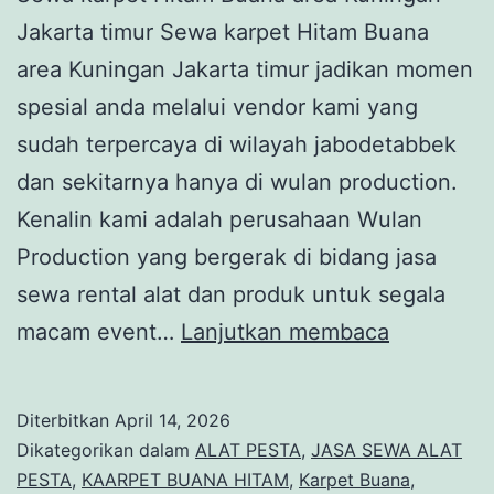
Jakarta timur Sewa karpet Hitam Buana
area Kuningan Jakarta timur jadikan momen
spesial anda melalui vendor kami yang
sudah terpercaya di wilayah jabodetabbek
dan sekitarnya hanya di wulan production.
Kenalin kami adalah perusahaan Wulan
Production yang bergerak di bidang jasa
sewa rental alat dan produk untuk segala
Sewa
macam event…
Lanjutkan membaca
karpet
Hitam
Diterbitkan
April 14, 2026
Buana
Dikategorikan dalam
ALAT PESTA
,
JASA SEWA ALAT
area
PESTA
,
KAARPET BUANA HITAM
,
Karpet Buana
,