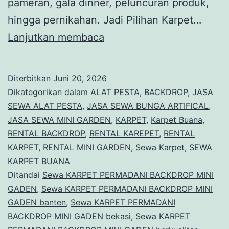
pameran, gala dinner, peluncuran produk,
hingga pernikahan. Jadi Pilihan Karpet…
Sewa
Lanjutkan membaca
KARPET
PERMADANI
Diterbitkan
Juni 20, 2026
BACKDROP
Dikategorikan dalam
ALAT PESTA
,
BACKDROP
,
JASA
MINI
SEWA ALAT PESTA
,
JASA SEWA BUNGA ARTIFICAL
,
JASA SEWA MINI GARDEN
,
KARPET
,
Karpet Buana
,
GADEN
RENTAL BACKDROP
,
RENTAL KAREPET
,
RENTAL
Jakarta
KARPET
,
RENTAL MINI GARDEN
,
Sewa Karpet
,
SEWA
KARPET BUANA
Ditandai
Sewa KARPET PERMADANI BACKDROP MINI
GADEN
,
Sewa KARPET PERMADANI BACKDROP MINI
GADEN banten
,
Sewa KARPET PERMADANI
BACKDROP MINI GADEN bekasi
,
Sewa KARPET