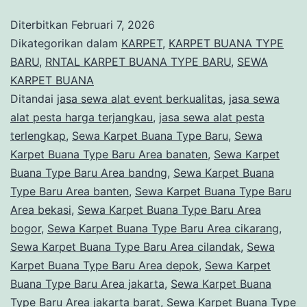
Buana
Diterbitkan
Februari 7, 2026
Type
Dikategorikan dalam
KARPET
,
KARPET BUANA TYPE
Baru
BARU
,
RNTAL KARPET BUANA TYPE BARU
,
SEWA
KARPET BUANA
Area
Ditandai
jasa sewa alat event berkualitas
,
jasa sewa
Cilandak
alat pesta harga terjangkau
,
jasa sewa alat pesta
Depok
terlengkap
,
Sewa Karpet Buana Type Baru
,
Sewa
Karpet Buana Type Baru Area banaten
,
Sewa Karpet
Buana Type Baru Area bandng
,
Sewa Karpet Buana
Type Baru Area banten
,
Sewa Karpet Buana Type Baru
Area bekasi
,
Sewa Karpet Buana Type Baru Area
bogor
,
Sewa Karpet Buana Type Baru Area cikarang
,
Sewa Karpet Buana Type Baru Area cilandak
,
Sewa
Karpet Buana Type Baru Area depok
,
Sewa Karpet
Buana Type Baru Area jakarta
,
Sewa Karpet Buana
Type Baru Area jakarta barat
,
Sewa Karpet Buana Type