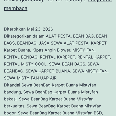
Sewa
membaca
BeanBag
Karpet
Diterbitkan
Mei 23, 2026
Buana
Dikategorikan dalam
ALAT PESTA
,
BEAN BAG
,
BEAN
Mistyfan
BAGS
,
BEANBAG
,
JASA SEWA ALAT PESTA
,
KARPET
,
Karpet Buana
,
Kipas Angin Blower
,
MISTY FAN
,
Jatiwarna
RENTAL BENBAG
,
RENTAL KAREPET
,
RENTAL KARPET
,
Bekasi
RENTAL MISTY COOL
,
SEWA BEAN BAGS
,
SEWA
BEANBAG
,
SEWA KARPET BUANA
,
SEWA MISTY FAN
,
SEWA MISTY FAN UAP AIR
Ditandai
Sewa BeanBag Karpet Buana Mistyfan
bandung
,
Sewa BeanBag Karpet Buana Mistyfan
bekasi
,
Sewa BeanBag Karpet Buana Mistyfan
berkuaitas
,
Sewa BeanBag Karpet Buana Mistyfan
bogor
,
Sewa BeanBag Karpet Buana Mistyfan BSD
,