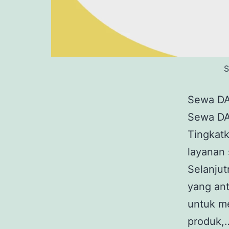
S
Sewa DA
Sewa DA
Tingkat
layanan 
Selanju
yang ant
untuk me
produk