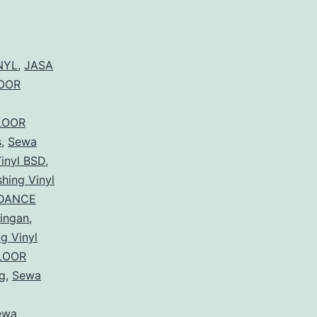
NYL
,
JASA
OOR
LOOR
s
,
Sewa
inyl BSD
,
hing Vinyl
DANCE
ingan
,
g Vinyl
LOOR
g
,
Sewa
g
ewa