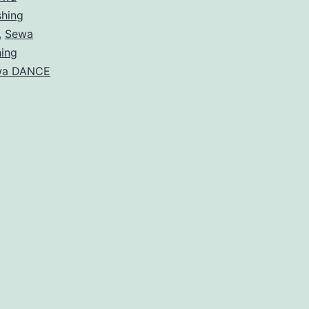
hing
,
Sewa
ing
wa DANCE