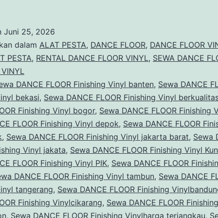
DANCE
FLOOR
n
Juni 25, 2026
Finishing
ikan dalam
ALAT PESTA
,
DANCE FLOOR
,
DANCE FLOOR VI
Vinyl
T PESTA
,
RENTAL DANCE FLOOR VINYL
,
SEWA DANCE FL
 VINYL
Kuningan
ewa DANCE FLOOR Finishing Vinyl banten
,
Sewa DANCE F
Jakarta
inyl bekasi
,
Sewa DANCE FLOOR Finishing Vinyl berkualita
Selatan
OR Finishing Vinyl bogor
,
Sewa DANCE FLOOR Finishing V
E FLOOR Finishing Vinyl depok
,
Sewa DANCE FLOOR Finis
k
,
Sewa DANCE FLOOR Finishing Vinyl jakarta barat
,
Sewa 
shing Vinyl jakata
,
Sewa DANCE FLOOR Finishing Vinyl Kun
E FLOOR Finishing Vinyl PIK
,
Sewa DANCE FLOOR Finishin
ewa DANCE FLOOR Finishing Vinyl tambun
,
Sewa DANCE F
Vinyl tangerang
,
Sewa DANCE FLOOR Finishing Vinylbandun
OR Finishing Vinylcikarang
,
Sewa DANCE FLOOR Finishin
on
,
Sewa DANCE FLOOR Finishing Vinylharga terjangkau
,
S