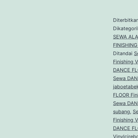
Diterbitka
Dikategor
SEWA ALA
FINISHING
Ditandai
S
Finishing V
DANCE FLO
Sewa DANC
jaboetabe
FLOOR Fini
Sewa DANC
subang
,
S
Finishing 
DANCE FLO
Vinylcireb