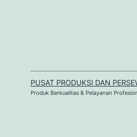
Lewati
ke
konten
PUSAT PRODUKSI DAN PERSE
Produk Berkualitas & Pelayanan Profesio