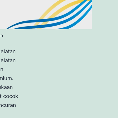
an
elatan
elatan
an
emium.
ukaan
at cocok
uncuran