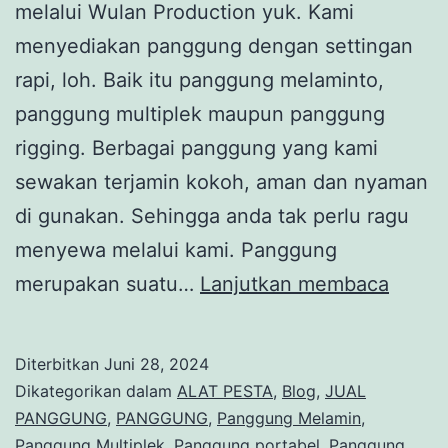
melalui Wulan Production yuk. Kami
menyediakan panggung dengan settingan
rapi, loh. Baik itu panggung melaminto,
panggung multiplek maupun panggung
rigging. Berbagai panggung yang kami
sewakan terjamin kokoh, aman dan nyaman
di gunakan. Sehingga anda tak perlu ragu
menyewa melalui kami. Panggung
Sewa
merupakan suatu…
Lanjutkan membaca
Pangg
Rapih
Diterbitkan
Juni 28, 2024
Dan
Dikategorikan dalam
ALAT PESTA
,
Blog
,
JUAL
Murah
PANGGUNG
,
PANGGUNG
,
Panggung Melamin
,
Panggung Multiplek
,
Panggung portabel
,
Panggung