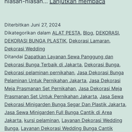
Sewa
hiasan-hiasan…
Lanjutkan membaca
Dekorasi
Bunga
Diterbitkan
Juni 27, 2024
Plastik
Dikategorikan dalam
ALAT PESTA
,
Blog
,
DEKORASI
,
Untuk
DEKORASI BUNGA PLASTIK
,
Dekorasi Lamaran
,
Dekorasi Wedding
Pernikah
Ditandai
Dapatkan Layanan Sewa Panggung dan
Jakarta
Dekorasi Bunga Terbaik di Jakarta
,
Dekorasi Bunga
,
Dekorasi pelaminan pernikahan
,
Jasa Dekorasi Bunga
Pelaminan Untuk Pernikahan Jakarta
,
Jasa Dekorasi
Meja Prasmanan Set Pernikahan
,
Jasa Dekorasi Meja
Prasmanan Set Untuk Pernikahan Jakarta
,
Jasa Sewa
Dekorasi Minigarden Bunga Segar Dan Plastik Jakarta
,
Jasa Sewa Minigarden Full Bunga Cantik di Area
Jakarta
,
kursi pelaminan
,
Layanan Dekorasi Wedding
Bunga
,
Layanan Dekorasi Wedding Bunga Cantik