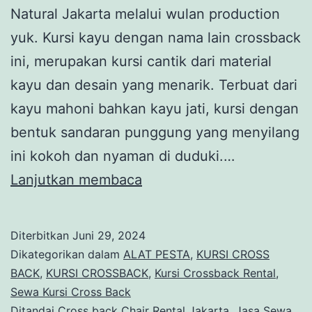
Natural Jakarta melalui wulan production
yuk. Kursi kayu dengan nama lain crossback
ini, merupakan kursi cantik dari material
kayu dan desain yang menarik. Terbuat dari
kayu mahoni bahkan kayu jati, kursi dengan
bentuk sandaran punggung yang menyilang
ini kokoh dan nyaman di duduki.…
Sewa
Lanjutkan membaca
Kursi
Silang
Diterbitkan
Juni 29, 2024
Kayu
Dikategorikan dalam
ALAT PESTA
,
KURSI CROSS
Coklat
BACK
,
KURSI CROSSBACK
,
Kursi Crossback Rental
,
Sewa Kursi Cross Back
Natural
Ditandai
Cross back Chair Rental Jakarta
,
Jasa Sewa