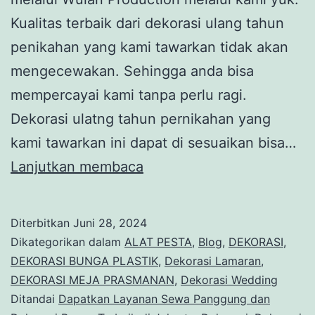
Kualitas terbaik dari dekorasi ulang tahun
penikahan yang kami tawarkan tidak akan
mengecewakan. Sehingga anda bisa
mempercayai kami tanpa perlu ragi.
Dekorasi ulatng tahun pernikahan yang
kami tawarkan ini dapat di sesuaikan bisa…
Sewa
Lanjutkan membaca
Dekorasi
Ulang
Diterbitkan
Juni 28, 2024
Tahun
Dikategorikan dalam
ALAT PESTA
,
Blog
,
DEKORASI
,
Pernikahan
DEKORASI BUNGA PLASTIK
,
Dekorasi Lamaran
,
DEKORASI MEJA PRASMANAN
,
Dekorasi Wedding
dan
Ditandai
Dapatkan Layanan Sewa Panggung dan
event