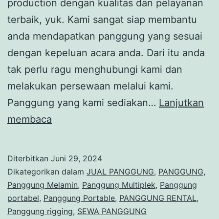
production dengan kualitas dan pelayanan
terbaik, yuk. Kami sangat siap membantu
anda mendapatkan panggung yang sesuai
dengan kepeluan acara anda. Dari itu anda
tak perlu ragu menghubungi kami dan
melakukan persewaan melalui kami.
Panggung yang kami sediakan…
Lanjutkan
Sewa
membaca
Panggung
Bisa
Diterbitkan
Juni 29, 2024
Pesan
Dikategorikan dalam
JUAL PANGGUNG
,
PANGGUNG
,
Ukuran
Panggung Melamin
,
Panggung Multiplek
,
Panggung
portabel
,
Panggung Portable
,
PANGGUNG RENTAL
,
Dan
Panggung rigging
,
SEWA PANGGUNG
Model