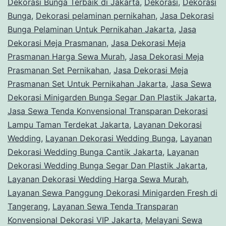
Dekorasi Bunga Terbaik di Jakarta
,
Dekorasi
,
Dekorasi
Jakarta
Bunga
,
Dekorasi pelaminan pernikahan
,
Jasa Dekorasi
Bunga Pelaminan Untuk Pernikahan Jakarta
,
Jasa
Dekorasi Meja Prasmanan
,
Jasa Dekorasi Meja
Prasmanan Harga Sewa Murah
,
Jasa Dekorasi Meja
Prasmanan Set Pernikahan
,
Jasa Dekorasi Meja
Prasmanan Set Untuk Pernikahan Jakarta
,
Jasa Sewa
Dekorasi Minigarden Bunga Segar Dan Plastik Jakarta
,
Jasa Sewa Tenda Konvensional Transparan Dekorasi
Lampu Taman Terdekat Jakarta
,
Layanan Dekorasi
Wedding
,
Layanan Dekorasi Wedding Bunga
,
Layanan
Dekorasi Wedding Bunga Cantik Jakarta
,
Layanan
Dekorasi Wedding Bunga Segar Dan Plastik Jakarta
,
Layanan Dekorasi Wedding Harga Sewa Murah
,
Layanan Sewa Panggung Dekorasi Minigarden Fresh di
Tangerang
,
Layanan Sewa Tenda Transparan
Konvensional Dekorasi VIP Jakarta
,
Melayani Sewa