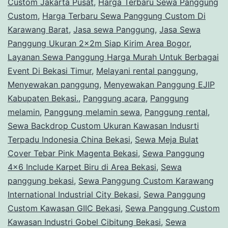
Custom Jakarta Pusat
,
Harga Terbaru Sewa Panggung
Custom
,
Harga Terbaru Sewa Panggung Custom Di
Karawang Barat
,
Jasa sewa Panggung
,
Jasa Sewa
Panggung Ukuran 2x2m Siap Kirim Area Bogor
,
Layanan Sewa Panggung Harga Murah Untuk Berbagai
Event Di Bekasi Timur
,
Melayani rental panggung
,
Menyewakan panggung
,
Menyewakan Panggung EJIP
Kabupaten Bekasi.
,
Panggung acara
,
Panggung
melamin
,
Panggung melamin sewa
,
Panggung rental
,
Sewa Backdrop Custom Ukuran Kawasan Indusrti
Terpadu Indonesia China Bekasi
,
Sewa Meja Bulat
Cover Tebar Pink Magenta Bekasi
,
Sewa Panggung
4x6 Include Karpet Biru di Area Bekasi
,
Sewa
panggung bekasi
,
Sewa Panggung Custom Karawang
International Industrial City Bekasi
,
Sewa Panggung
Custom Kawasan GIIC Bekasi
,
Sewa Panggung Custom
Kawasan Industri Gobel Cibitung Bekasi
,
Sewa