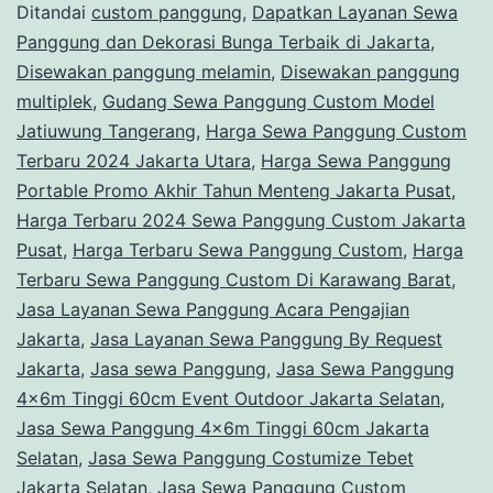
Ditandai
custom panggung
,
Dapatkan Layanan Sewa
Jakarta
Panggung dan Dekorasi Bunga Terbaik di Jakarta
,
Disewakan panggung melamin
,
Disewakan panggung
multiplek
,
Gudang Sewa Panggung Custom Model
Jatiuwung Tangerang
,
Harga Sewa Panggung Custom
Terbaru 2024 Jakarta Utara
,
Harga Sewa Panggung
Portable Promo Akhir Tahun Menteng Jakarta Pusat
,
Harga Terbaru 2024 Sewa Panggung Custom Jakarta
Pusat
,
Harga Terbaru Sewa Panggung Custom
,
Harga
Terbaru Sewa Panggung Custom Di Karawang Barat
,
Jasa Layanan Sewa Panggung Acara Pengajian
Jakarta
,
Jasa Layanan Sewa Panggung By Request
Jakarta
,
Jasa sewa Panggung
,
Jasa Sewa Panggung
4x6m Tinggi 60cm Event Outdoor Jakarta Selatan
,
Jasa Sewa Panggung 4x6m Tinggi 60cm Jakarta
Selatan
,
Jasa Sewa Panggung Costumize Tebet
Jakarta Selatan
,
Jasa Sewa Panggung Custom