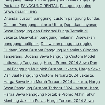
Jakart
Portable
,
PANGGUNG RENTAL
,
Panggung rigging
,
SEWA PANGGUNG
Ditandai
custom panggung
,
custom panggung bundar
,
Custom Panggung Jakarta Utara
,
Dapatkan Layanan
Sewa Panggung dan Dekorasi Bunga Terbaik di
Jakarta
,
Disewakan panggung melamin
,
Disewakan
panggung multiplek
,
Disewakan panggung rigging
,
Gudang Sewa Custom Panggung Melaminto Cibodas
Tangerang
,
Gudang Sewa Panggung Custom Model
Jatiuwung Tangerang
,
Harga Promo 2024 Sewa Dan
Jual Panggung Multiplek Custom Jakarta
,
Harga Sewa
Dan Jual Panggung Custom Terbaru 2024 Jakarta
,
Harga Sewa Meja Murah Terbaru 2024 Jakarta
,
Harga
Sewa Panggung Custom Terbaru 2024 Jakarta Utara
,
Harga Sewa Panggung Portable Promo Akhir Tahun
Menteng Jakarta Pusat
,
Harga Terbaru 2024 Sewa