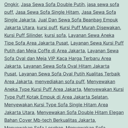
Ongkir
,
Jasa Sewa Sofa Double Putih
,
jasa sewa sofa
puff
,
Jasa Sewa Sofa Single Hitam
,
Jasa Sewa Sofa
Single Jakarta
,
Jual Dan Sewa Sofa Beanbag Empuk
Jakarta Utara
,
kursi puff
,
Kursi Puff Murah Disewakan
,
Kursi Puff Silinder
,
kursi sofa
,
Layanan Sewa Aneka
Tipe Sofa Area Jakarta Pusat
,
Layanan Sewa Kursi Puff
Putih dan Meja Coffe di Area Jakarta
,
Layanan Sewa
Sofa Oval dan Meja VIP Kaca Harga Terbaru Area
Jakarta
,
Layanan Sewa Sofa Oval Hitam Jakarta
Pusat
,
Layanan Sewa Sofa Oval Putih Kualitas Terbaik
Area Jakarta
,
menyediakan sofa puff
,
Menyewakan
Aneka Type Kursi Puff Area Jakarta
,
Menyewakan Kursi
Type Puff Kotak Empuk di Area Jakarta Selatan
,
Menyewakan Kursi Type Sofa Single Hitam Area
Jakarta Utara
,
Menyewakan Sofa Double Hitam Elegan
Bahan Cover Mb-tech Berkualitas Jakarta
,
Menyewakan Sofa Lesehan
,
Menyewakan Sofa