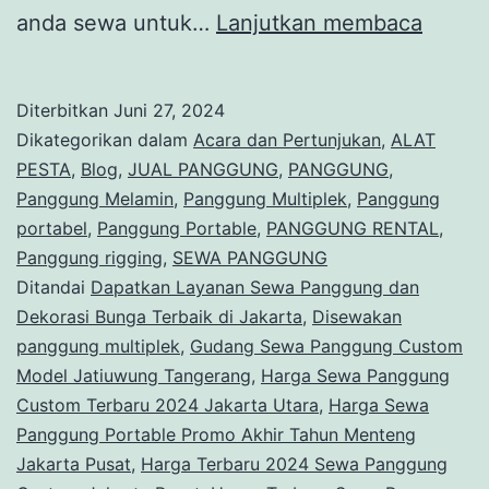
Sewa
anda sewa untuk…
Lanjutkan membaca
Pangg
Ukura
Diterbitkan
Juni 27, 2024
Pende
Dikategorikan dalam
Acara dan Pertunjukan
,
ALAT
Area
PESTA
,
Blog
,
JUAL PANGGUNG
,
PANGGUNG
,
Panggung Melamin
,
Panggung Multiplek
,
Panggung
Bekasi
portabel
,
Panggung Portable
,
PANGGUNG RENTAL
,
Panggung rigging
,
SEWA PANGGUNG
Ditandai
Dapatkan Layanan Sewa Panggung dan
Dekorasi Bunga Terbaik di Jakarta
,
Disewakan
panggung multiplek
,
Gudang Sewa Panggung Custom
Model Jatiuwung Tangerang
,
Harga Sewa Panggung
Custom Terbaru 2024 Jakarta Utara
,
Harga Sewa
Panggung Portable Promo Akhir Tahun Menteng
Jakarta Pusat
,
Harga Terbaru 2024 Sewa Panggung