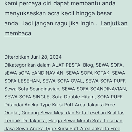
kami percaya diri dapat membantu anda
menyukseskan acra kecil hingga besar
anda. Jadi jangan ragu jika ingin…
Lanjutkan
Menyewakan
membaca
Sofa
Warna
Diterbitkan
Juni 28, 2024
Hitam
Dikategorikan dalam
ALAT PESTA
,
Blog
,
SEWA SOFA
,
Dan
sEWA sOFA cANDINAVIAN
,
SEWA SOFA KOTAK
,
SEWA
SOFA LESEHAN
,
SEWA SOFA OVAL
,
SEWA SOFA PUFF
,
Putih
Sewa Sofa Scandinavian
,
SEWA SOFA SCANDINAVIAN
,
Beragam
SEWA SOFA SINGLE
,
Sofa Double Hitam
,
SOFA PUFF
Model
Ditandai
Aneka Type Kursi Puff Area Jakarta Free
Ongkir
,
Gudang Sewa Meja dan Sofa Lesehan Kualitas
Jakarta
Terbaik Di Jakarta
,
Harga Sewa Murah Sofa Lesehan
,
Jasa Sewa Aneka Type Kursi Puff Area Jakarta Free