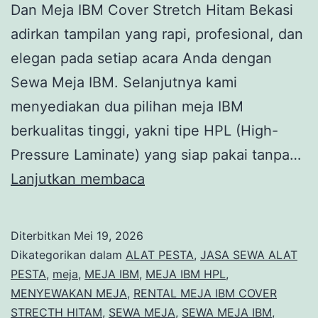
Dan Meja IBM Cover Stretch Hitam Bekasi
adirkan tampilan yang rapi, profesional, dan
elegan pada setiap acara Anda dengan
Sewa Meja IBM. Selanjutnya kami
menyediakan dua pilihan meja IBM
berkualitas tinggi, yakni tipe HPL (High-
Pressure Laminate) yang siap pakai tanpa…
Sewa
Lanjutkan membaca
Meja
Ibm
Diterbitkan
Mei 19, 2026
HPL
Dikategorikan dalam
ALAT PESTA
,
JASA SEWA ALAT
Dan
PESTA
,
meja
,
MEJA IBM
,
MEJA IBM HPL
,
MENYEWAKAN MEJA
,
RENTAL MEJA IBM COVER
Meja
STRECTH HITAM
,
SEWA MEJA
,
SEWA MEJA IBM
,