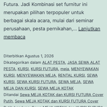
Futura. Jadi Kombinasi set furnitur ini
merupakan pilihan terpopuler untuk
berbagai skala acara, mulai dari seminar
perusahaan, pesta pernikahan,…
Lanjutkan
Sewa
membaca
MEJA
KOTAK
Diterbitkan
Agustus 1, 2026
dan
Dikategorikan dalam
ALAT PESTA
,
JASA SEWA ALAT
KURSI
PESTA
,
KURSI
,
KURSI FUTURA
,
meja
,
MENYEWAKAN
KURSI
,
MENYEWAKAN MEJA
,
RENTAL KURSI
,
SEWA
FUTURA
KURSI
,
SEWA KURSI FUTURA
,
SEWA MEJA
,
SEWA
Cover
MEJA DAN KURSI
,
SEWA MEJA KOTAK
Putih
Ditandai
Sewa MEJA KOTAK dan KURSI FUTURA Cover
Putih
,
Sewa MEJA KOTAK dan KURSI FUTURA Cover
Jakarta