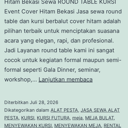
Hitam Bekasi Sewa ROUND TABLE KURSI
Event Cover Hitam Bekasi Jasa sewa round
table dan kursi berbalut cover hitam adalah
pilihan terbaik untuk menciptakan suasana
acara yang elegan, rapi, dan profesional.
Jadi Layanan round table kami ini sangat
cocok untuk kegiatan formal maupun semi-
formal seperti Gala Dinner, seminar,
Sewa
workshop,…
Lanjutkan membaca
ROUND
TABLE
Diterbitkan
Juli 28, 2026
KURSI
Dikategorikan dalam
ALAT PESTA
,
JASA SEWA ALAT
Event
PESTA
,
KURSI
,
KURSI FUTURA
,
meja
,
MEJA BULAT
,
MENYEWAKAN KURSI
,
MENYEWAKAN MEJA
,
RENTAL
Cover