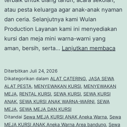
atau pesta keluarga agar anak-anak nyaman
dan ceria. Selanjutnya kami Wulan
Production Layanan kami ini menyediakan
kursi dan meja mini warna-warni yang
Sew
aman, bersih, serta…
Lanjutkan membaca
MEJ
KUR
Diterbitkan
Juli 24, 2026
ANA
Dikategorikan dalam
ALAT CATERING
,
JASA SEWA
Ane
ALAT PESTA
,
MENYEWAKAN KURSI
,
MENYEWAKAN
MEJA
,
RENTAL KURSI
,
SEWA KURSI
,
SEWA KURSI
War
ANAK
,
SEWA KURSI ANAK WARNA-WARNI
,
SEWA
Are
MEJA
,
SEWA MEJA DAN KURSI
Ban
Ditandai
Sewa MEJA KURSI ANAK Aneka Warna
,
Sewa
MEJA KURSI ANAK Aneka Warna Area bandung
,
Sewa