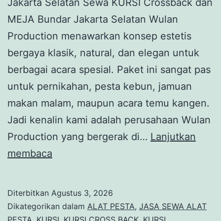
Jakarta Selatan Sewa KURSI Crossback dan
MEJA Bundar Jakarta Selatan Wulan
Production menawarkan konsep estetis
bergaya klasik, natural, dan elegan untuk
berbagai acara spesial. Paket ini sangat pas
untuk pernikahan, pesta kebun, jamuan
makan malam, maupun acara temu kangen.
Jadi kenalin kami adalah perusahaan Wulan
Production yang bergerak di…
Lanjutkan
Sewa
membaca
KURSI
Crossback
Diterbitkan
Agustus 3, 2026
dan
Dikategorikan dalam
ALAT PESTA
,
JASA SEWA ALAT
MEJA
PESTA
,
KURSI
,
KURSI CROSS BACK
,
KURSI