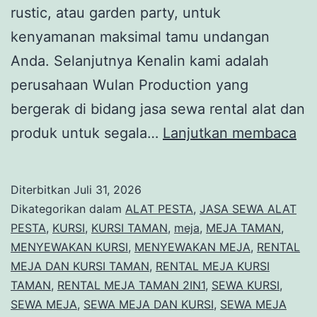
rustic, atau garden party, untuk
kenyamanan maksimal tamu undangan
Anda. Selanjutnya Kenalin kami adalah
perusahaan Wulan Production yang
bergerak di bidang jasa sewa rental alat dan
Se
produk untuk segala…
Lanjutkan membaca
ME
KU
Diterbitkan
Juli 31, 2026
TA
Dikategorikan dalam
ALAT PESTA
,
JASA SEWA ALAT
Gra
PESTA
,
KURSI
,
KURSI TAMAN
,
meja
,
MEJA TAMAN
,
MENYEWAKAN KURSI
,
MENYEWAKAN MEJA
,
RENTAL
On
MEJA DAN KURSI TAMAN
,
RENTAL MEJA KURSI
De
TAMAN
,
RENTAL MEJA TAMAN 2IN1
,
SEWA KURSI
,
SEWA MEJA
,
SEWA MEJA DAN KURSI
,
SEWA MEJA