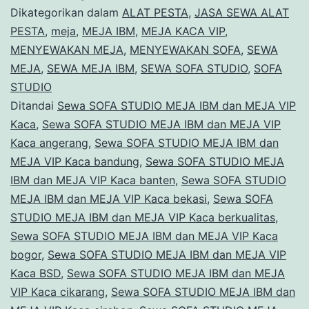
MEJA
Dikategorikan dalam
ALAT PESTA
,
JASA SEWA ALAT
IBM
PESTA
,
meja
,
MEJA IBM
,
MEJA KACA VIP
,
MENYEWAKAN MEJA
,
MENYEWAKAN SOFA
,
SEWA
dan
MEJA
,
SEWA MEJA IBM
,
SEWA SOFA STUDIO
,
SOFA
MEJA
STUDIO
VIP
Ditandai
Sewa SOFA STUDIO MEJA IBM dan MEJA VIP
Kaca
,
Sewa SOFA STUDIO MEJA IBM dan MEJA VIP
Kaca
Kaca angerang
,
Sewa SOFA STUDIO MEJA IBM dan
Kuningan
MEJA VIP Kaca bandung
,
Sewa SOFA STUDIO MEJA
Jakarta
IBM dan MEJA VIP Kaca banten
,
Sewa SOFA STUDIO
Selatan
MEJA IBM dan MEJA VIP Kaca bekasi
,
Sewa SOFA
STUDIO MEJA IBM dan MEJA VIP Kaca berkualitas
,
Sewa SOFA STUDIO MEJA IBM dan MEJA VIP Kaca
bogor
,
Sewa SOFA STUDIO MEJA IBM dan MEJA VIP
Kaca BSD
,
Sewa SOFA STUDIO MEJA IBM dan MEJA
VIP Kaca cikarang
,
Sewa SOFA STUDIO MEJA IBM dan