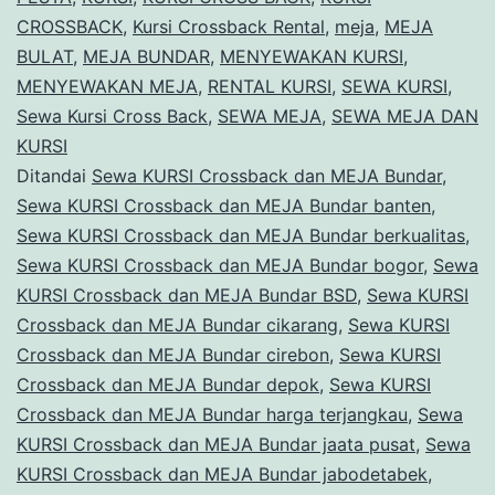
CROSSBACK
,
Kursi Crossback Rental
,
meja
,
MEJA
Bundar
BULAT
,
MEJA BUNDAR
,
MENYEWAKAN KURSI
,
Jakarta
MENYEWAKAN MEJA
,
RENTAL KURSI
,
SEWA KURSI
,
Selatan
Sewa Kursi Cross Back
,
SEWA MEJA
,
SEWA MEJA DAN
KURSI
Ditandai
Sewa KURSI Crossback dan MEJA Bundar
,
Sewa KURSI Crossback dan MEJA Bundar banten
,
Sewa KURSI Crossback dan MEJA Bundar berkualitas
,
Sewa KURSI Crossback dan MEJA Bundar bogor
,
Sewa
KURSI Crossback dan MEJA Bundar BSD
,
Sewa KURSI
Crossback dan MEJA Bundar cikarang
,
Sewa KURSI
Crossback dan MEJA Bundar cirebon
,
Sewa KURSI
Crossback dan MEJA Bundar depok
,
Sewa KURSI
Crossback dan MEJA Bundar harga terjangkau
,
Sewa
KURSI Crossback dan MEJA Bundar jaata pusat
,
Sewa
KURSI Crossback dan MEJA Bundar jabodetabek
,