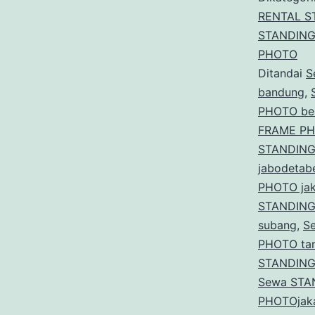
RENTAL S
STANDING
PHOTO
Ditandai
S
bandung
,
PHOTO ber
FRAME PH
STANDING
jabodetab
PHOTO jak
STANDING
subang
,
S
PHOTO ta
STANDING
Sewa STA
PHOTOjaka