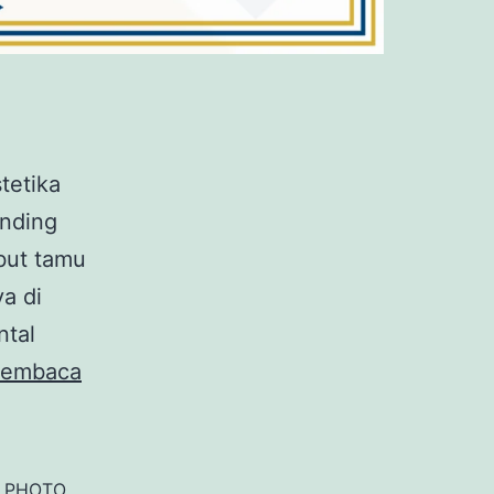
etika
anding
but tamu
a di
ntal
Sewa
membaca
STANDING
FRAME
PHOTO
 PHOTO
,