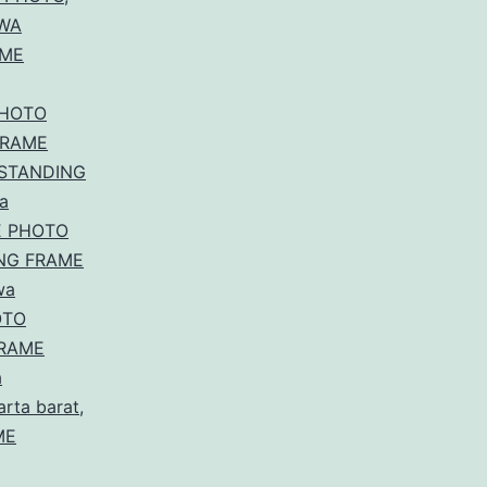
Area
WA
AME
Bandung
PHOTO
FRAME
 STANDING
a
E PHOTO
NG FRAME
wa
OTO
FRAME
a
rta barat
,
ME