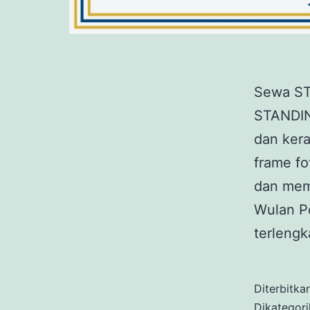
Sewa S
STANDIN
dan ker
frame f
dan mema
Wulan Po
terlengk
Diterbitka
Dikategor