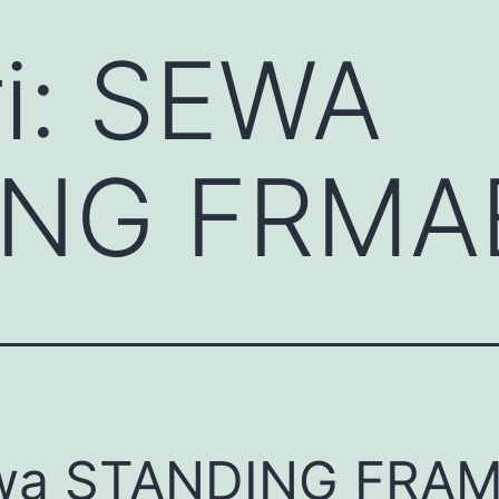
i:
SEWA
ING FRMA
wa STANDING FRA