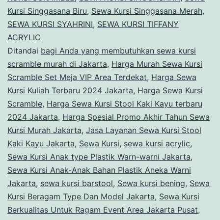
Kursi Singgasana Biru
,
Sewa Kursi Singgasana Merah
,
SEWA KURSI SYAHRINI
,
SEWA KURSI TIFFANY
ACRYLIC
Ditandai
bagi Anda yang membutuhkan sewa kursi
scramble murah di Jakarta
,
Harga Murah Sewa Kursi
Scramble Set Meja VIP Area Terdekat
,
Harga Sewa
Kursi Kuliah Terbaru 2024 Jakarta
,
Harga Sewa Kursi
Scramble
,
Harga Sewa Kursi Stool Kaki Kayu terbaru
2024 Jakarta
,
Harga Spesial Promo Akhir Tahun Sewa
Kursi Murah Jakarta
,
Jasa Layanan Sewa Kursi Stool
Kaki Kayu Jakarta
,
Sewa Kursi
,
sewa kursi acrylic
,
Sewa Kursi Anak type Plastik Warn-warni Jakarta
,
Sewa Kursi Anak-Anak Bahan Plastik Aneka Warni
Jakarta
,
sewa kursi barstool
,
Sewa kursi bening
,
Sewa
Kursi Beragam Type Dan Model Jakarta
,
Sewa Kursi
Berkualitas Untuk Ragam Event Area Jakarta Pusat
,