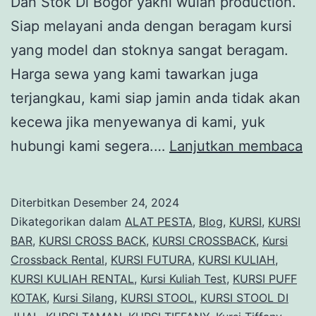
Dan Stok Di Bogor yakni wulan production.
Siap melayani anda dengan beragam kursi
yang model dan stoknya sangat beragam.
Harga sewa yang kami tawarkan juga
terjangkau, kami siap jamin anda tidak akan
kecewa jika menyewanya di kami, yuk
T
hubungi kami segera.…
Lanjutkan membaca
S
Ku
Diterbitkan
Desember 24, 2024
B
Dikategorikan dalam
ALAT PESTA
,
Blog
,
KURSI
,
KURSI
M
BAR
,
KURSI CROSS BACK
,
KURSI CROSSBACK
,
Kursi
Crossback Rental
,
KURSI FUTURA
,
KURSI KULIAH
,
D
KURSI KULIAH RENTAL
,
Kursi Kuliah Test
,
KURSI PUFF
S
KOTAK
,
Kursi Silang
,
KURSI STOOL
,
KURSI STOOL DI
Di