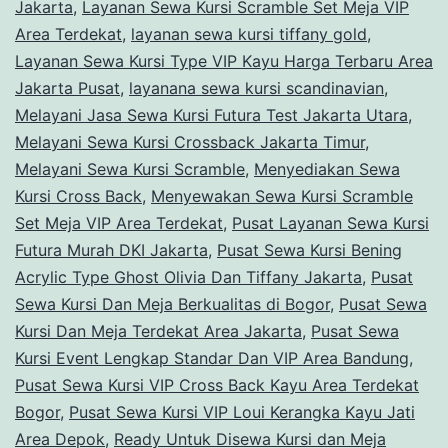
Jakarta
,
Layanan Sewa Kursi Scramble Set Meja VIP
Area Terdekat
,
layanan sewa kursi tiffany gold
,
Layanan Sewa Kursi Type VIP Kayu Harga Terbaru Area
Jakarta Pusat
,
layanana sewa kursi scandinavian
,
Melayani Jasa Sewa Kursi Futura Test Jakarta Utara
,
Melayani Sewa Kursi Crossback Jakarta Timur
,
Melayani Sewa Kursi Scramble
,
Menyediakan Sewa
Kursi Cross Back
,
Menyewakan Sewa Kursi Scramble
Set Meja VIP Area Terdekat
,
Pusat Layanan Sewa Kursi
Futura Murah DKI Jakarta
,
Pusat Sewa Kursi Bening
Acrylic Type Ghost Olivia Dan Tiffany Jakarta
,
Pusat
Sewa Kursi Dan Meja Berkualitas di Bogor
,
Pusat Sewa
Kursi Dan Meja Terdekat Area Jakarta
,
Pusat Sewa
Kursi Event Lengkap Standar Dan VIP Area Bandung
,
Pusat Sewa Kursi VIP Cross Back Kayu Area Terdekat
Bogor
,
Pusat Sewa Kursi VIP Loui Kerangka Kayu Jati
Area Depok
,
Ready Untuk Disewa Kursi dan Meja