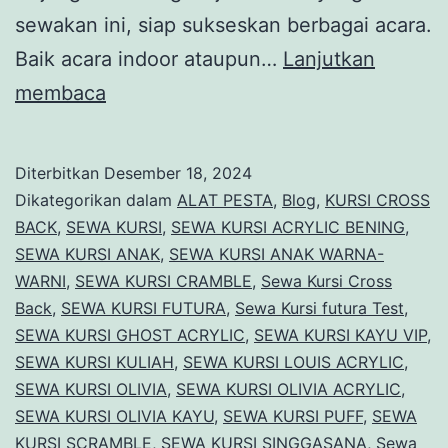
sewakan ini, siap sukseskan berbagai acara.
Baik acara indoor ataupun…
Lanjutkan
Harga
membaca
Spesial
Promo
Diterbitkan
Desember 18, 2024
Akhir
Dikategorikan dalam
ALAT PESTA
,
Blog
,
KURSI CROSS
Tahun
BACK
,
SEWA KURSI
,
SEWA KURSI ACRYLIC BENING
,
SEWA KURSI ANAK
,
SEWA KURSI ANAK WARNA-
Sewa
WARNI
,
SEWA KURSI CRAMBLE
,
Sewa Kursi Cross
Kursi
Back
,
SEWA KURSI FUTURA
,
Sewa Kursi futura Test
,
Murah
SEWA KURSI GHOST ACRYLIC
,
SEWA KURSI KAYU VIP
,
SEWA KURSI KULIAH
Jakarta
,
SEWA KURSI LOUIS ACRYLIC
,
SEWA KURSI OLIVIA
,
SEWA KURSI OLIVIA ACRYLIC
,
SEWA KURSI OLIVIA KAYU
,
SEWA KURSI PUFF
,
SEWA
KURSI SCRAMBLE
,
SEWA KURSI SINGGASANA
,
Sewa