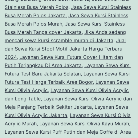
Stainless Busa Merah Polos
,
Jasa Sewa Kursi Stainless
Busa Merah Polos Jakarta
,
Jasa Sewa Kursi Stainless
Busa Merah Polos Murah
,
Jasa Sewa Kursi Stainless
Busa Merah Tanpa cover Jakarta
,
Jika Anda sedang
mencari sewa kursi scramble murah di Jakarta
,
Jual
dan Sewa Kursi Stool Motif Jakarta Harga Terbaru
2024
,
Layanan Sewa Kursi Futura Cover Hitam dan
Putih Terjangkau Di Area Jakarta
,
Layanan Sewa Kursi
Futura Test Baru Jakarta Selatan
,
Layanan Sewa Kursi
Futura Test Harga Terbaik Area Bogor
,
Layanan Sewa
Kursi Olivia Acrylic
,
Layanan Sewa Kursi Olivia Acrylic
dan Long Table
,
Layanan Sewa Kursi Olivia Acrylic dan
Meja Panjang Terbaik Sekitar Jakarta
,
Layanan Sewa
Kursi Olivia Acrylic Jakarta
,
Layanan Sewa Kursi Olivia
Acrylic Murah
,
Layanan Sewa Kursi Olivia Kayu Murah
,
Layanan Sewa Kursi Puff Putih dan Meja Coffe di Area