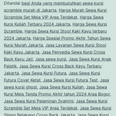
Ditandai
bagi Anda yang membutuhkan sewa kursi
scramble murah di Jakarta
,
Harga Murah Sewa Kursi
Scramble Set Meja VIP Area Terdekat
,
Harga Sewa
Kursi Kuliah Terbaru 2024 Jakarta
,
Harga Sewa Kursi
Scramble
,
Harga Sewa Kursi Stool Kaki Kayu terbaru
2024 Jakarta
,
Harga Spesial Promo Akhir Tahun Sewa
Kursi Murah Jakarta
,
Jasa Layanan Sewa Kursi Stool
Kaki Kayu Jakarta
,
Jasa Penyedia Sewa Kursi Cross
Back Kayu Jati
,
Jasa sewa kursi
,
Jasa Sewa Kursi Anak
Palstik
,
Jasa Sewa Kursi Cross Back Kayu Terbaru
Jakarta
,
Jasa Sewa Kursi Futura
,
Jasa Sewa Kursi
Futura Cover Ketat
,
Jasa Sewa Kursi Futura Test
,
Jasa
sewa kursi ghost
,
Jasa Sewa Kursi Kuliah
,
Jasa Sewa
Kursi Meja Tenda Promo Akhir tahun 2024 Area Bogor
,
Jasa Sewa Kursi Pelaminan Syahrini
,
Jasa Sewa Kursi
Scramble Set Meja VIP Area Terdekat
,
Jasa Sewa Kursi
Silang Belakang Cross Back Jakarta
,
Jasa Sewa Kursi