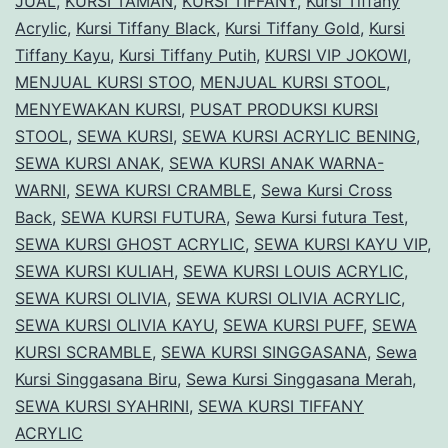
JUAL
,
KURSI TAMAN
,
KURSI TIFFANY
,
Kursi Tiffany
Acrylic
,
Kursi Tiffany Black
,
Kursi Tiffany Gold
,
Kursi
B
Tiffany Kayu
,
Kursi Tiffany Putih
,
KURSI VIP JOKOWI
,
MENJUAL KURSI STOO
,
MENJUAL KURSI STOOL
,
MENYEWAKAN KURSI
,
PUSAT PRODUKSI KURSI
STOOL
,
SEWA KURSI
,
SEWA KURSI ACRYLIC BENING
,
SEWA KURSI ANAK
,
SEWA KURSI ANAK WARNA-
WARNI
,
SEWA KURSI CRAMBLE
,
Sewa Kursi Cross
Back
,
SEWA KURSI FUTURA
,
Sewa Kursi futura Test
,
SEWA KURSI GHOST ACRYLIC
,
SEWA KURSI KAYU VIP
,
SEWA KURSI KULIAH
,
SEWA KURSI LOUIS ACRYLIC
,
SEWA KURSI OLIVIA
,
SEWA KURSI OLIVIA ACRYLIC
,
SEWA KURSI OLIVIA KAYU
,
SEWA KURSI PUFF
,
SEWA
KURSI SCRAMBLE
,
SEWA KURSI SINGGASANA
,
Sewa
Kursi Singgasana Biru
,
Sewa Kursi Singgasana Merah
,
SEWA KURSI SYAHRINI
,
SEWA KURSI TIFFANY
ACRYLIC