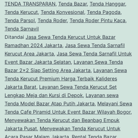
TENDA TRANSPARAN
,
Tenda Bazar
,
Tenda Hanggar
,
Tenda Kerucut
,
Tenda Konvesional
,
Tenda Pagoda
,
Tenda Parsol
,
Tenda Roder
,
Tenda Roder Pintu Kaca
,
Tenda Sarnavil
Ditandai
Jasa Sewa Tenda Kerucut Untuk Bazar
Ramadhan 2024 Jakarta
,
Jasa Sewa Tenda Sarnafil
Kerucut Area Jakarta
,
Jasa Sewa Tenda Sarnafil Untuk
Event Bazar Jakarta Selatan
,
Layanan Sewa Tenda
Bazar 2x2 Siap Setting Area Jakarta
,
Layanan Sewa
Tenda Kerucut Premium Harga Terbaik Kalideres
Jakarta Barat
,
Layanan Sewa Tenda Kerucut Set
Lengkap Meja dan Kursi di Depok
,
Layanan sewa
Tenda Model Bazar Atap Putih Jakarta
,
Melayani Sewa
Tenda Cafe Piramid Untuk Event Bazar Wilayah Bogor
,
Menyewakan Tenda Kerucut dan Beanbag Empuk
Jakarta Pusat
,
Menyewakan Tenda Kerucut Untuk
Acara Pasar Malam Jakarta
,
Rental Tenda Bazar