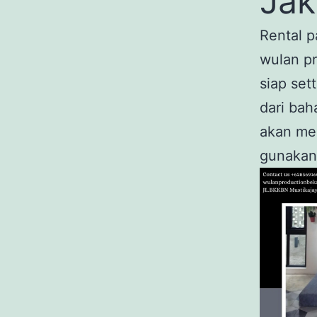
Jak
Rental p
wulan pr
siap set
dari bah
akan me
gunakan