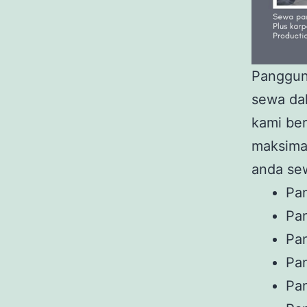
Panggung
sewa da
kami ber
maksimal
anda se
Pa
Pa
Pa
Pa
Pa