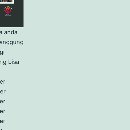
sa anda
panggung
gi
ng bisa
er
er
er
er
er