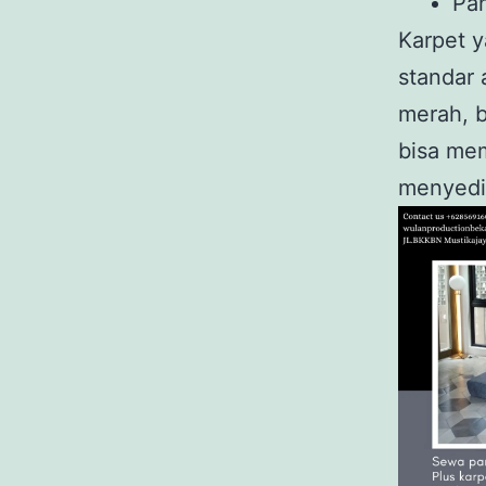
Pa
Karpet 
standar 
merah, b
bisa mem
menyedi