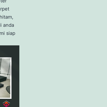
ter
rpet
hitam,
di anda
mi siap