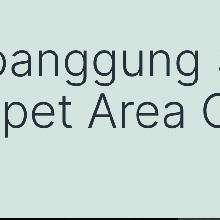
 panggung
rpet Area 