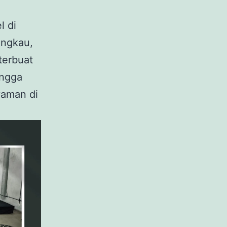
l di
angkau,
terbuat
ingga
yaman di