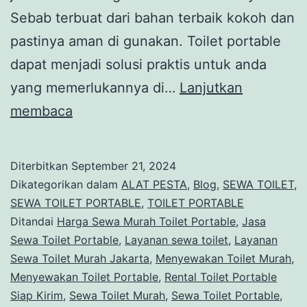
Sebab terbuat dari bahan terbaik kokoh dan
pastinya aman di gunakan. Toilet portable
dapat menjadi solusi praktis untuk anda
yang memerlukannya di…
Lanjutkan
Sewa
membaca
Toilet
Type
Diterbitkan
September 21, 2024
Portable
Dikategorikan dalam
ALAT PESTA
,
Blog
,
SEWA TOILET
,
Single
SEWA TOILET PORTABLE
,
TOILET PORTABLE
Ditandai
Harga Sewa Murah Toilet Portable
,
Jasa
Cabin
Sewa Toilet Portable
,
Layanan sewa toilet
,
Layanan
Area
Sewa Toilet Murah Jakarta
,
Menyewakan Toilet Murah
,
Terdekat
Menyewakan Toilet Portable
,
Rental Toilet Portable
Siap Kirim
,
Sewa Toilet Murah
Jakarta
,
Sewa Toilet Portable
,