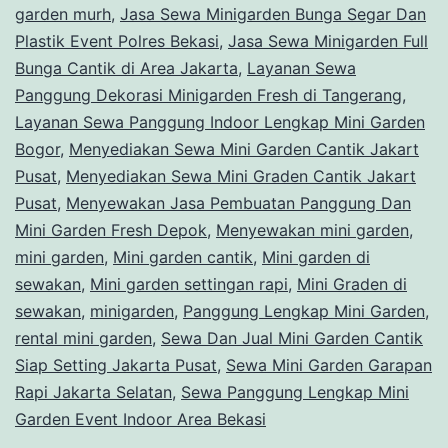
garden murh
,
Jasa Sewa Minigarden Bunga Segar Dan
Plastik Event Polres Bekasi
,
Jasa Sewa Minigarden Full
Bunga Cantik di Area Jakarta
,
Layanan Sewa
Panggung Dekorasi Minigarden Fresh di Tangerang
,
Layanan Sewa Panggung Indoor Lengkap Mini Garden
Bogor
,
Menyediakan Sewa Mini Garden Cantik Jakart
Pusat
,
Menyediakan Sewa Mini Graden Cantik Jakart
Pusat
,
Menyewakan Jasa Pembuatan Panggung Dan
Mini Garden Fresh Depok
,
Menyewakan mini garden
,
mini garden
,
Mini garden cantik
,
Mini garden di
sewakan
,
Mini garden settingan rapi
,
Mini Graden di
sewakan
,
minigarden
,
Panggung Lengkap Mini Garden
,
rental mini garden
,
Sewa Dan Jual Mini Garden Cantik
Siap Setting Jakarta Pusat
,
Sewa Mini Garden Garapan
Rapi Jakarta Selatan
,
Sewa Panggung Lengkap Mini
Garden Event Indoor Area Bekasi