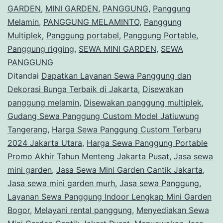
GARDEN
,
MINI GARDEN
,
PANGGUNG
,
Panggung
Melamin
,
PANGGUNG MELAMINTO
,
Panggung
Multiplek
,
Panggung portabel
,
Panggung Portable
,
Panggung rigging
,
SEWA MINI GARDEN
,
SEWA
PANGGUNG
Ditandai
Dapatkan Layanan Sewa Panggung dan
Dekorasi Bunga Terbaik di Jakarta
,
Disewakan
panggung melamin
,
Disewakan panggung multiplek
,
Gudang Sewa Panggung Custom Model Jatiuwung
Tangerang
,
Harga Sewa Panggung Custom Terbaru
2024 Jakarta Utara
,
Harga Sewa Panggung Portable
Promo Akhir Tahun Menteng Jakarta Pusat
,
Jasa sewa
mini garden
,
Jasa Sewa Mini Garden Cantik Jakarta
,
Jasa sewa mini garden murh
,
Jasa sewa Panggung
,
Layanan Sewa Panggung Indoor Lengkap Mini Garden
Bogor
,
Melayani rental panggung
,
Menyediakan Sewa