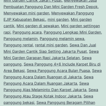
Mini Garden Cantik Jakart Pusat
,
Menyewakan Jasa
Pembuatan Panggung Dan Mini Garden Fresh Depok
,
Menyewakan mini garden
,
Menyewakan Panggung
EJIP Kabupaten Bekasi.
,
mini garden
,
Mini garden
cantik
,
Mini garden di sewakan
,
Mini garden settingan
rapi
,
Panggung acara
,
Panggung Lengkap Mini Garden
,
Panggung melamin
,
Panggung melamin sewa
,
Panggung rental
,
rental mini garden
,
Sewa Dan Jual
Mini Garden Cantik Siap Setting Jakarta Pusat
,
Sewa
Mini Garden Garapan Rapi Jakarta Selatan
,
Sewa
panggung
,
Sewa Panggung 4x6 Include Karpet Biru di
Area Bekasi
,
Sewa Panggung Acara Bulan Puasa
,
Sewa
Panggung Acara Dalam Ruangan di Jakarta
,
Sewa
Panggung Acara Dalam Ruangan Jakarta
,
Sewa
Panggung Alas Melaminto Dan Karpet Jakarta
,
Sewa
Panggung Atau Stage Kotak Indoor Jakarta
,
Sewa
panggung bekasi
,
Sewa Panggung Beragam Pilihan