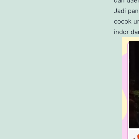
dan daer
Jadi pan
cocok u
indor da