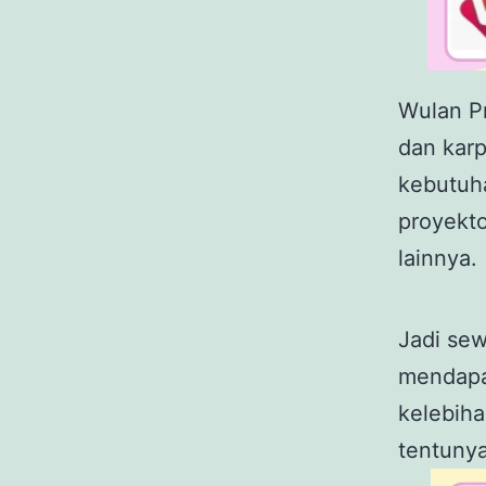
Wulan P
dan karp
kebutuha
proyekto
lainnya.
Jadi sew
mendapa
kelebih
tentuny