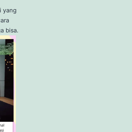
i yang
cara
a bisa.