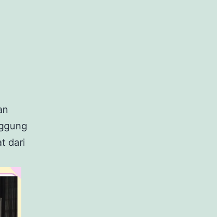
an
nggung
t dari