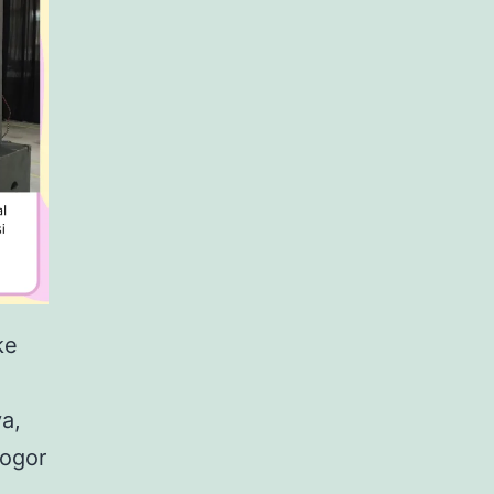
ke
a,
bogor