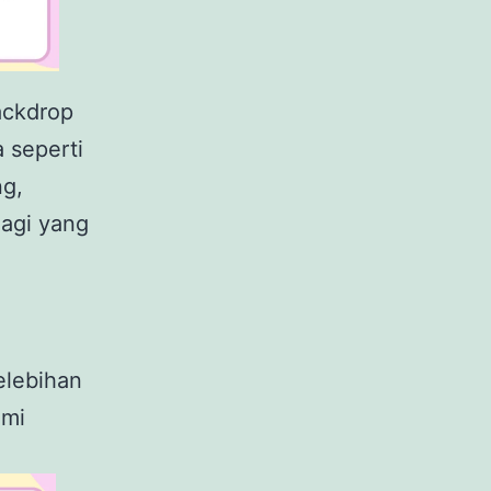
ackdrop
 seperti
ng,
lagi yang
elebihan
ami