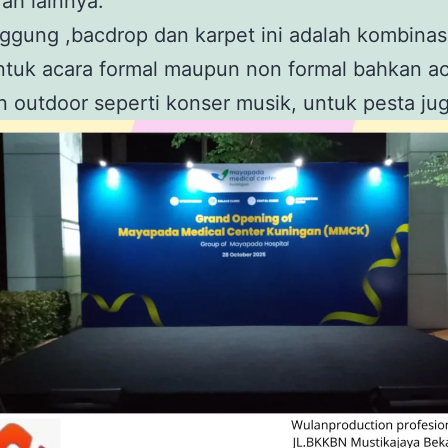
ah lainnya.
ggung ,bacdrop dan karpet ini adalah kombinas
ntuk acara formal maupun non formal bahkan a
n outdoor seperti konser musik, untuk pesta jug