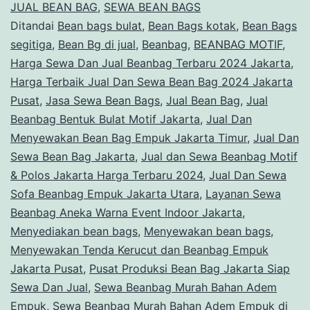
JUAL BEAN BAG
,
SEWA BEAN BAGS
Ditandai
Bean bags bulat
,
Bean Bags kotak
,
Bean Bags
segitiga
,
Bean Bg di jual
,
Beanbag
,
BEANBAG MOTIF
,
Harga Sewa Dan Jual Beanbag Terbaru 2024 Jakarta
,
Harga Terbaik Jual Dan Sewa Bean Bag 2024 Jakarta
Pusat
,
Jasa Sewa Bean Bags
,
Jual Bean Bag
,
Jual
Beanbag Bentuk Bulat Motif Jakarta
,
Jual Dan
Menyewakan Bean Bag Empuk Jakarta Timur
,
Jual Dan
Sewa Bean Bag Jakarta
,
Jual dan Sewa Beanbag Motif
& Polos Jakarta Harga Terbaru 2024
,
Jual Dan Sewa
Sofa Beanbag Empuk Jakarta Utara
,
Layanan Sewa
Beanbag Aneka Warna Event Indoor Jakarta
,
Menyediakan bean bags
,
Menyewakan bean bags
,
Menyewakan Tenda Kerucut dan Beanbag Empuk
Jakarta Pusat
,
Pusat Produksi Bean Bag Jakarta Siap
Sewa Dan Jual
,
Sewa Beanbag Murah Bahan Adem
Empuk
,
Sewa Beanbag Murah Bahan Adem Empuk di