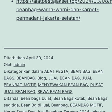
https://alatpestajaksel.top/2024/03/0
beanbag-warna-warni-dan-karpet-
permadani-jakarta-selatan/
Diterbitkan
April 30, 2024
Oleh
admin
Dikategorikan dalam
ALAT PESTA
,
BEAN BAG
,
BEAN
BAGS
,
BEANBAG
,
Blog
,
JUAL BEAN BAG
,
JUAL
BEANBAG MOTIF
,
MENYEWAKAN BEAN BAG
,
PUSAT
JUAL BEAN BAG
,
SEWA BEAN BAGS
Ditandai
Bean bags bulat
,
Bean Bags kotak
,
Bean Bags
segitiga
,
Bean Bg di jual
,
Beanbag
,
BEANBAG MOTIF
,
Harga Sewa Dan Jual Beanbag Terbaru 2024 Jakarta
,