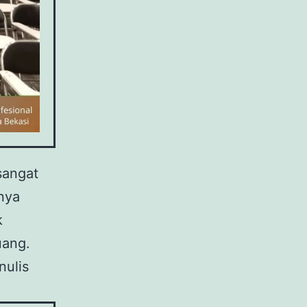
sangat
nya
k
uang.
nulis