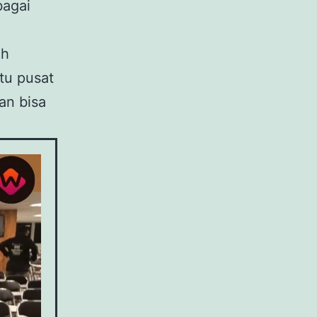
bagai
ah
tu pusat
an bisa