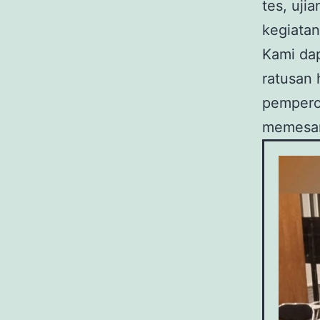
tes, uji
kegiatan
Kami dap
ratusan 
pemperod
memesan