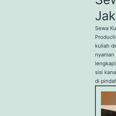
Jak
Sewa Kur
Producti
kuliah d
nyaman u
lengkapi
sisi kana
di pinda