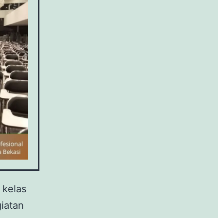
 kelas
giatan