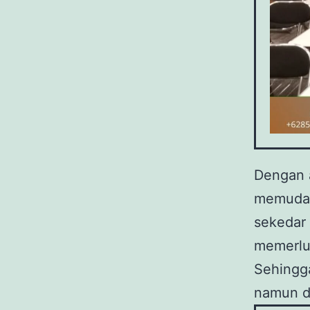
Dengan a
memudah
sekedar 
memerlu
Sehingga
namun di