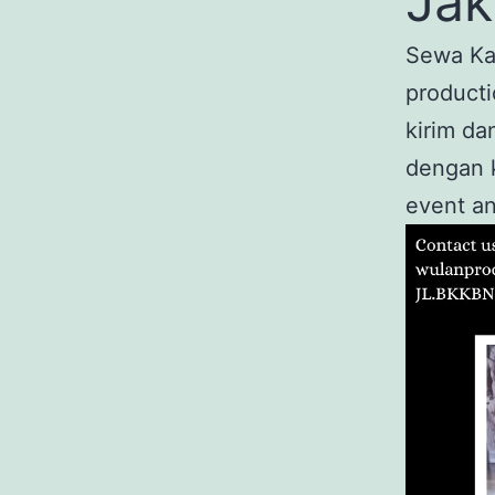
Jak
Sewa Ka
producti
kirim d
dengan k
event an