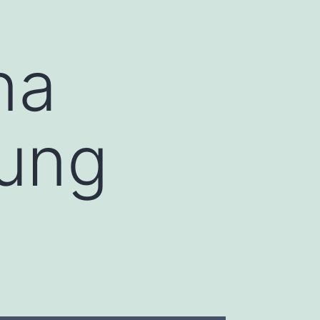
na
ung