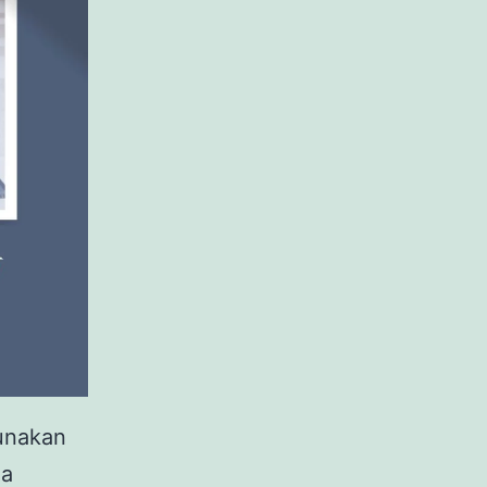
unakan
ga