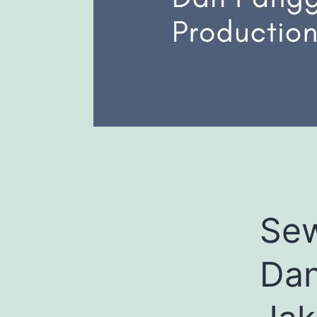
Sew
Dan