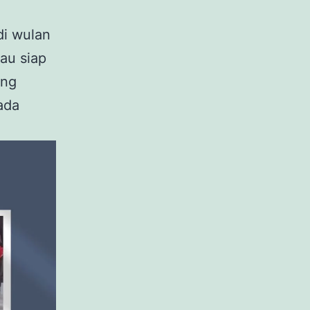
di wulan
au siap
ung
ada