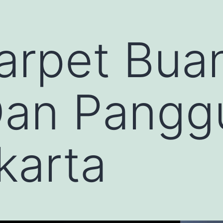
arpet Bua
Dan Pangg
karta