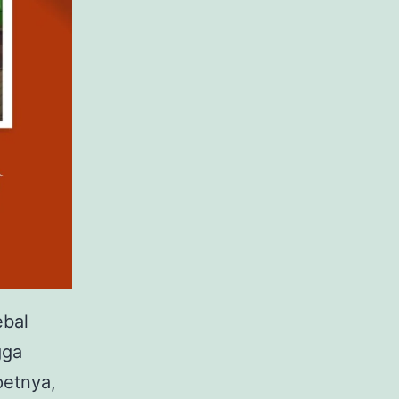
ebal
gga
petnya,