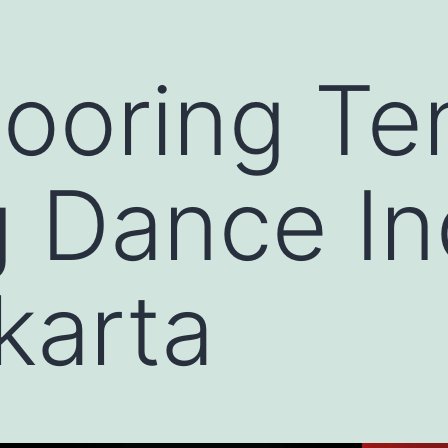
looring Te
g Dance I
karta