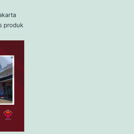
akarta
as produk