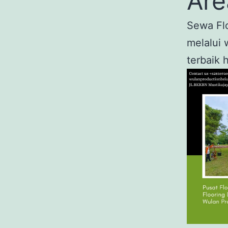
Are
Sewa Flo
melalui 
terbaik 