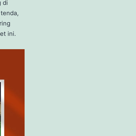
 di
 tenda,
ring
t ini.