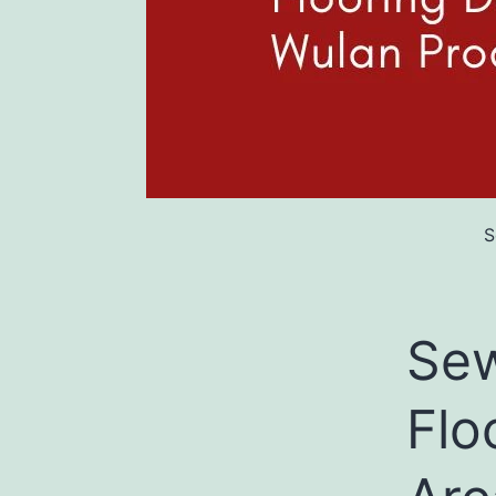
S
Sew
Flo