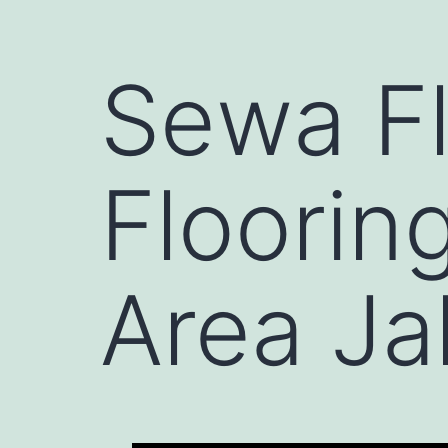
Sewa F
Floorin
Area Ja