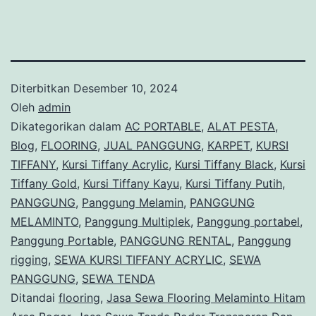
Diterbitkan
Desember 10, 2024
Oleh
admin
Dikategorikan dalam
AC PORTABLE
,
ALAT PESTA
,
Blog
,
FLOORING
,
JUAL PANGGUNG
,
KARPET
,
KURSI
TIFFANY
,
Kursi Tiffany Acrylic
,
Kursi Tiffany Black
,
Kursi
Tiffany Gold
,
Kursi Tiffany Kayu
,
Kursi Tiffany Putih
,
PANGGUNG
,
Panggung Melamin
,
PANGGUNG
MELAMINTO
,
Panggung Multiplek
,
Panggung portabel
,
Panggung Portable
,
PANGGUNG RENTAL
,
Panggung
rigging
,
SEWA KURSI TIFFANY ACRYLIC
,
SEWA
PANGGUNG
,
SEWA TENDA
Ditandai
flooring
,
Jasa Sewa Flooring Melaminto Hitam