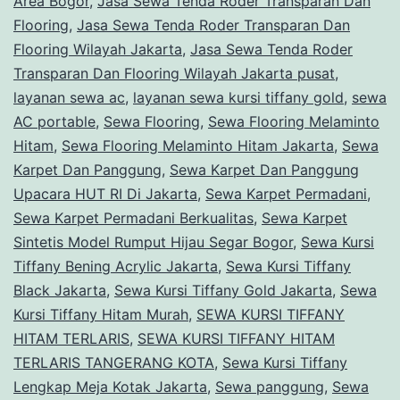
Area Bogor
,
Jasa Sewa Tenda Roder Transparan Dan
Flooring
,
Jasa Sewa Tenda Roder Transparan Dan
Flooring Wilayah Jakarta
,
Jasa Sewa Tenda Roder
Transparan Dan Flooring Wilayah Jakarta pusat
,
layanan sewa ac
,
layanan sewa kursi tiffany gold
,
sewa
AC portable
,
Sewa Flooring
,
Sewa Flooring Melaminto
Hitam
,
Sewa Flooring Melaminto Hitam Jakarta
,
Sewa
Karpet Dan Panggung
,
Sewa Karpet Dan Panggung
Upacara HUT RI Di Jakarta
,
Sewa Karpet Permadani
,
Sewa Karpet Permadani Berkualitas
,
Sewa Karpet
Sintetis Model Rumput Hijau Segar Bogor
,
Sewa Kursi
Tiffany Bening Acrylic Jakarta
,
Sewa Kursi Tiffany
Black Jakarta
,
Sewa Kursi Tiffany Gold Jakarta
,
Sewa
Kursi Tiffany Hitam Murah
,
SEWA KURSI TIFFANY
HITAM TERLARIS
,
SEWA KURSI TIFFANY HITAM
TERLARIS TANGERANG KOTA
,
Sewa Kursi Tiffany
Lengkap Meja Kotak Jakarta
,
Sewa panggung
,
Sewa