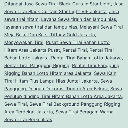
Ditandai
Jasa Sewa Tirai Black Curtain Star Light
,
Jasa
Sewa Tirai Black Curtain Star Light VIP Jakarta
,
Jasa
sewa tirai hitam
,
Layana Sewa tirain dan lampu hias
,
layanan sewa tirai dan lampu hias
,
Melayani Sewa Tirai
Meja Bulat Dan Kursi Tiffany Gold Jakarta
,
Menyewakan Tirai
,
Pusat Sewa Tirai Bahan Lotto
Hitam Area Jakarta Pusat
,
Rental Tirai
,
Rental Tirai
Bahan Lotto Jakarta
,
Rental Tirai Bahan Lotto Jakarya
,
Rental Tirai Panggung Rigging
,
Rental Tirai Panggung
Rigging Bahan Lotto Hitam area Jakarta
,
Sewa Kain
Tirai Hitam Plus Lampu Hias Juntai Jakarta
,
Sewa
Panggung Dengan Dekorasi Tirai di Area Bekasi
,
Sewa
Penutup dinding Tirai Hitam Bahan Lotto Area Jakarta
,
Sewa Tirai
,
Sewa Tirai Background Panggung Rigging
Area Terdekat Jakarta
,
Sewa Tirai Beragam Warna
,
Sewa Tirai Berkualitas