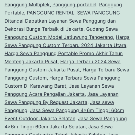
Panggung Multiplek
,
Panggung portabel
,
Panggung
Portable
,
PANGGUNG RENTAL
,
SEWA PANGGUNG
Ditandai
Dapatkan Layanan Sewa Panggung dan
Dekorasi Bunga Terbaik di Jakarta
,
Gudang Sewa
Panggung Custom Model Jatiuwung Tangerang
,
Harga
Sewa Panggung Custom Terbaru 2024 Jakarta Utara
,
Harga Sewa Panggung Portable Promo Akhir Tahun
Menteng Jakarta Pusat
,
Harga Terbaru 2024 Sewa
Panggung Custom Jakarta Pusat
,
Harga Terbaru Sewa
Panggung Custom
,
Harga Terbaru Sewa Panggung
Custom Di Karawang Barat
,
Jasa Layanan Sewa
Panggung Acara Pengajian Jakarta
,
Jasa Layanan
Sewa Panggung By Request Jakarta
,
Jasa sewa
Panggung
,
Jasa Sewa Panggung 4x6m Tinggi 60cm
Event Outdoor Jakarta Selatan
,
Jasa Sewa Panggung
4x6m Tinggi 60cm Jakarta Selatan
,
Jasa Sewa
Panggung Costumize Tebet Jakarta Selatan
,
Jasa