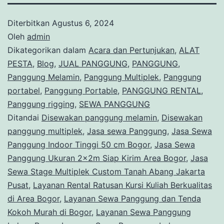
Diterbitkan
Agustus 6, 2024
Oleh
admin
Dikategorikan dalam
Acara dan Pertunjukan
,
ALAT
PESTA
,
Blog
,
JUAL PANGGUNG
,
PANGGUNG
,
Panggung Melamin
,
Panggung Multiplek
,
Panggung
portabel
,
Panggung Portable
,
PANGGUNG RENTAL
,
Panggung rigging
,
SEWA PANGGUNG
Ditandai
Disewakan panggung melamin
,
Disewakan
panggung multiplek
,
Jasa sewa Panggung
,
Jasa Sewa
Panggung Indoor Tinggi 50 cm Bogor
,
Jasa Sewa
Panggung Ukuran 2x2m Siap Kirim Area Bogor
,
Jasa
Sewa Stage Multiplek Custom Tanah Abang Jakarta
Pusat
,
Layanan Rental Ratusan Kursi Kuliah Berkualitas
di Area Bogor
,
Layanan Sewa Panggung dan Tenda
Kokoh Murah di Bogor
,
Layanan Sewa Panggung