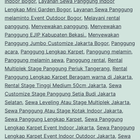
Indoor Bogor
,
Layanan Sewa Panggung Indoor
Lengkap Mini Garden Bogor
,
Layanan Sewa Panggung
melaminto Event Outdoor Bogor
,
Melayani rental
panggung
,
Menyewakan panggung
,
Menyewakan
Panggung EJIP Kabupaten Bekasi.
,
Menyewakan
Panggung Jumbo Customize Jakarta Bogor
,
Panggung
acara
,
Panggung Lengkap Karpet
,
Panggung melamin
,
Panggung melamin sewa
,
Panggung rental
,
Rental
Multiplek Stage Panggung Periuk Tangerang
,
Rental
Panggung Lengkap Karpet Beragam warna di Jakarta
,
Rental Stage Tinggi Medium 50cm Jakarta
,
Sewa
Customize Stage Panggung Setia Budi Jakarta
Selatan
,
Sewa Leveling Atau Stage Multiplek Jakarta
,
Sewa Panggung Atau Stage Kotak Indoor Jakarta
,
Sewa Panggung Lengkap Karpet
,
Sewa Panggung
Lengkap Karpet Event Indoor Jakarta
,
Sewa Panggung
Lengkap Karpet Event Indoor Outdoor Jakarta
,
Sewa