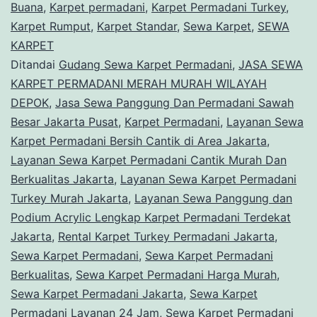
Buana
,
Karpet permadani
,
Karpet Permadani Turkey
,
Karpet Rumput
,
Karpet Standar
,
Sewa Karpet
,
SEWA
KARPET
Ditandai
Gudang Sewa Karpet Permadani
,
JASA SEWA
KARPET PERMADANI MERAH MURAH WILAYAH
DEPOK
,
Jasa Sewa Panggung Dan Permadani Sawah
Besar Jakarta Pusat
,
Karpet Permadani
,
Layanan Sewa
Karpet Permadani Bersih Cantik di Area Jakarta
,
Layanan Sewa Karpet Permadani Cantik Murah Dan
Berkualitas Jakarta
,
Layanan Sewa Karpet Permadani
Turkey Murah Jakarta
,
Layanan Sewa Panggung dan
Podium Acrylic Lengkap Karpet Permadani Terdekat
Jakarta
,
Rental Karpet Turkey Permadani Jakarta
,
Sewa Karpet Permadani
,
Sewa Karpet Permadani
Berkualitas
,
Sewa Karpet Permadani Harga Murah
,
Sewa Karpet Permadani Jakarta
,
Sewa Karpet
Permadani Layanan 24 Jam
,
Sewa Karpet Permadani