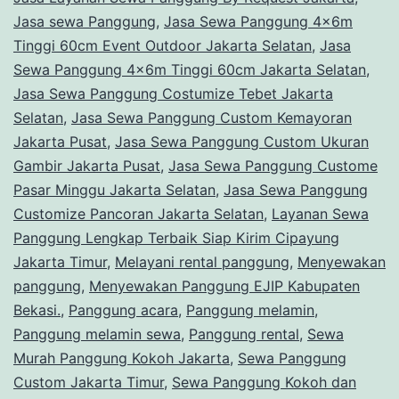
Jasa sewa Panggung
,
Jasa Sewa Panggung 4x6m
Tinggi 60cm Event Outdoor Jakarta Selatan
,
Jasa
Sewa Panggung 4x6m Tinggi 60cm Jakarta Selatan
,
Jasa Sewa Panggung Costumize Tebet Jakarta
Selatan
,
Jasa Sewa Panggung Custom Kemayoran
Jakarta Pusat
,
Jasa Sewa Panggung Custom Ukuran
Gambir Jakarta Pusat
,
Jasa Sewa Panggung Custome
Pasar Minggu Jakarta Selatan
,
Jasa Sewa Panggung
Customize Pancoran Jakarta Selatan
,
Layanan Sewa
Panggung Lengkap Terbaik Siap Kirim Cipayung
Jakarta Timur
,
Melayani rental panggung
,
Menyewakan
panggung
,
Menyewakan Panggung EJIP Kabupaten
Bekasi.
,
Panggung acara
,
Panggung melamin
,
Panggung melamin sewa
,
Panggung rental
,
Sewa
Murah Panggung Kokoh Jakarta
,
Sewa Panggung
Custom Jakarta Timur
,
Sewa Panggung Kokoh dan