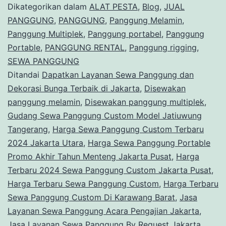
Dikategorikan dalam
ALAT PESTA
,
Blog
,
JUAL
PANGGUNG
,
PANGGUNG
,
Panggung Melamin
,
Panggung Multiplek
,
Panggung portabel
,
Panggung
Portable
,
PANGGUNG RENTAL
,
Panggung rigging
,
SEWA PANGGUNG
Ditandai
Dapatkan Layanan Sewa Panggung dan
Dekorasi Bunga Terbaik di Jakarta
,
Disewakan
panggung melamin
,
Disewakan panggung multiplek
,
Gudang Sewa Panggung Custom Model Jatiuwung
Tangerang
,
Harga Sewa Panggung Custom Terbaru
2024 Jakarta Utara
,
Harga Sewa Panggung Portable
Promo Akhir Tahun Menteng Jakarta Pusat
,
Harga
Terbaru 2024 Sewa Panggung Custom Jakarta Pusat
,
Harga Terbaru Sewa Panggung Custom
,
Harga Terbaru
Sewa Panggung Custom Di Karawang Barat
,
Jasa
Layanan Sewa Panggung Acara Pengajian Jakarta
,
Jasa Layanan Sewa Panggung By Request Jakarta
,