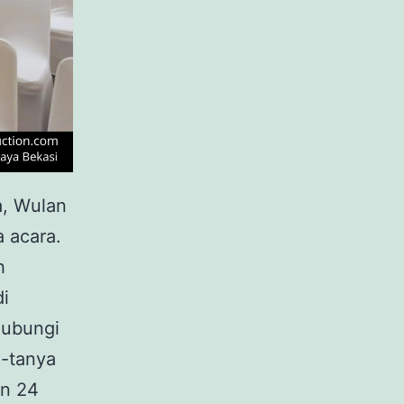
a, Wulan
 acara.
h
di
hubungi
a-tanya
an 24