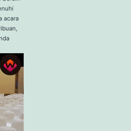
enuhi
a acara
ribuan,
anda