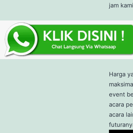
jam kami
Harga y
maksima
event be
acara pe
acara la
futurany