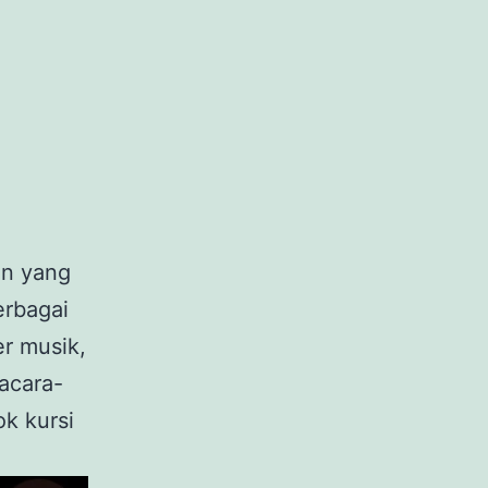
an yang
erbagai
er musik,
acara-
k kursi