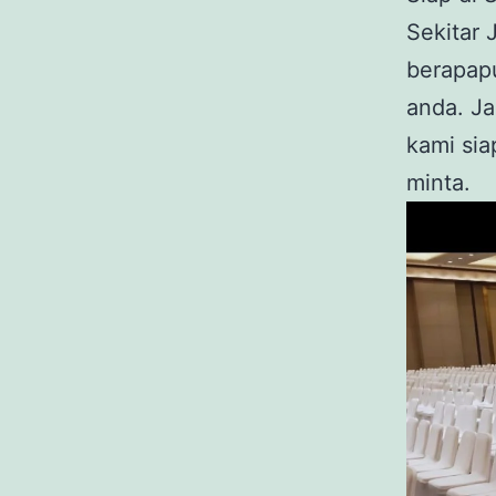
Sekitar
berapapu
anda. Ja
kami si
minta.