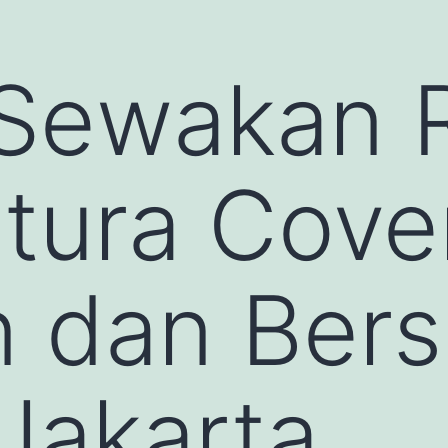
 Sewakan 
utura Cove
 dan Bers
 Jakarta