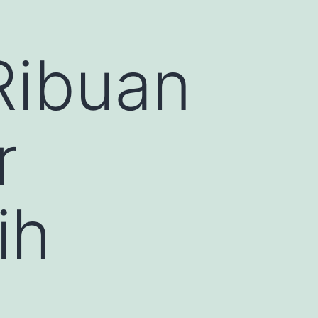
Ribuan
r
ih